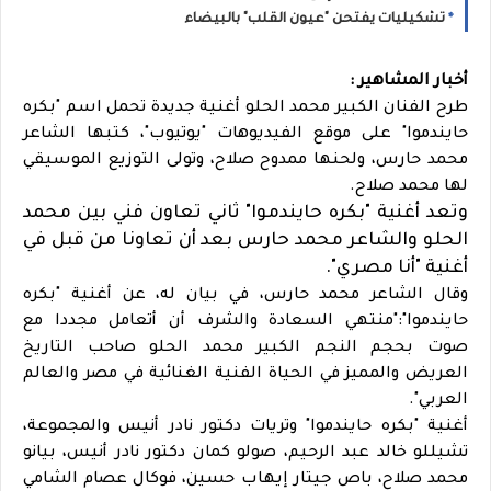
تشكيليات يفتحن "عيون القلب" بالبيضاء
أخبار المشاهير :
طرح الفنان الكبير محمد الحلو أغنية جديدة تحمل اسم "بكره
حايندموا" على موقع الفيديوهات "يوتيوب"، كتبها الشاعر
محمد حارس، ولحنها ممدوح صلاح، وتولى التوزيع الموسيقي
لها محمد صلاح.
وتعد أغنية "بكره حايندموا" ثاني تعاون فني بين محمد
الحلو والشاعر محمد حارس بعد أن تعاونا من قبل في
أغنية "أنا مصري".
وقال الشاعر محمد حارس، في بيان له، عن أغنية "بكره
حايندموا":"منتهي السعادة والشرف أن أتعامل مجددا مع
صوت بحجم النجم الكبير محمد الحلو صاحب التاريخ
العريض والمميز في الحياة الفنية الغنائية في مصر والعالم
العربي".
أغنية "بكره حايندموا" وتريات دكتور نادر أنيس والمجموعة،
تشيللو خالد عبد الرحيم، صولو كمان دكتور نادر أنيس، بيانو
محمد صلاح، باص جيتار إيهاب حسين، فوكال عصام الشامي