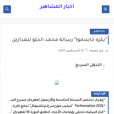
أخبار المشاهير
مشاهير
"بكره حايندموا" رسالة محمد الحلو للغدارين
غير معرف
13 أغسطس 2021
التنقل السريع
اقرا ايضا
إيفران تحتضن النسخة الخامسة والأربعون لمهرجان مسرح البدوي تحت شعار: “الفن في خدمة التنمية”
2026 Technovation: "فيليب موريس إنترناشيونال" تجمع بالرباط خبراء دوليين لتسريع الحوار حول الابتكار والعلم والصحة العامة
الدار البيضاء تحتفي بإيقاعات الأجداد: انطلاق الدورة 14 لمهرجان "نجوم كناوة" بحضور جماهيري غفير