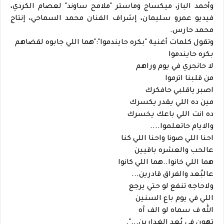
وأحمد الباز، ميكساج وماستر "ملامح ساوند" لعصام الكردي،
فيديو عمرو سليمان، إشراف الفنان محمد السماحي، إنتاج
محمد حارس.
وتقول كلمات أغنية "بكره حايندموا":"هما اللي جابوه لقضاهم
بكره حايندموا
لا حانجري في يوم وراهم
من قلبنا اترموا
اصبر ياقلبي حافكرك
مين ده اللي يقدر يكسرك
ده انت اللي باعك يخسرك
والايام حاتعلموا....
احنا اللي صونا واحنا اللي كنا
عالحب والعشره باقيين
هما اللي خانوا..هما اللي كانوا
عالبُعد والفراق قادرين...
ولاحاجه تنفع لو حتي يرجع
اللي في يوم باع السنين
الله ف سماه لو الف آه
تهون في بُعد الغدارين...".