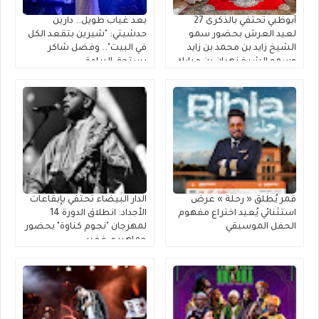
أبوظبي تحتفي بالذكرى 27
بعد غياب طويل.. دارين
لعيد العرش بحضور سمو
حدشيتي: "شيرين بتقعد الكل
الشيخ زايد بن محمد بن زايد
في البيت".. وفضل شاكر
وسمو الشيخ نهيان بن مبارك
يستحق البراءة
قمر يُطلق « رحلة » عرضٌ
الدار البيضاء تحتفي بإيقاعات
استثنائي يُعيد اختراع مفهوم
الأجداد: انطلاق الدورة 14
الحفل الموسيقي
لمهرجان "نجوم كناوة" بحضور
جماهيري غفير