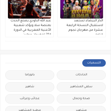
الدار البيضاء تستعد
عبد الله الداودي يصنع الحدث
لاستقبال النسخة الرابعة
بمنصة سلا ويؤكد شعبية
عشرة من مهرجان نجوم
الأغنية المغربية في الدورة
كناوة
الـ21 لمهرجان موازين
التسميات
الحادكات
بانوراما
سلفي المشاهير
شاهير
صحة وجمال
عجائب وغرائب
مشاهير
مطبخ المشاهير