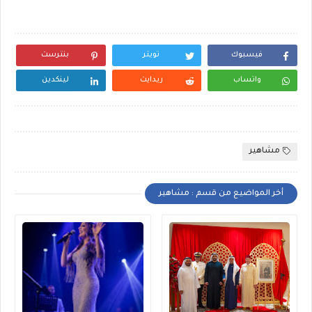
فيسبوك
تويتر
بنترست
واتساب
ريدايت
لينكدين
مشاهير
أخر المواضيع من قسم : مشاهير