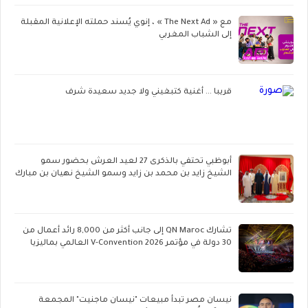
مع « The Next Ad » ، إنوي يُسند حملته الإعلانية المقبلة
إلى الشباب المغربي
قريبا ... أغنية كتبغيني ولا جديد سعيدة شرف
أبوظبي تحتفي بالذكرى 27 لعيد العرش بحضور سمو
الشيخ زايد بن محمد بن زايد وسمو الشيخ نهيان بن مبارك
تشارك QN Maroc إلى جانب أكثر من 8,000 رائد أعمال من
30 دولة في مؤتمر V-Convention 2026 العالمي بماليزيا
نيسان مصر تبدأ مبيعات "نيسان ماجنيت" المجمعة