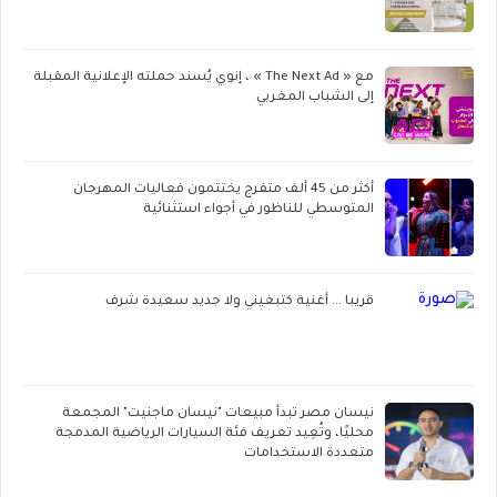
مع « The Next Ad » ، إنوي يُسند حملته الإعلانية المقبلة
إلى الشباب المغربي
أكثر من 45 ألف متفرج يختتمون فعاليات المهرجان
المتوسطي للناظور في أجواء استثنائية
قريبا ... أغنية كتبغيني ولا جديد سعيدة شرف
نيسان مصر تبدأ مبيعات "نيسان ماجنيت" المجمعة
محليًا، وتُعِيد تعريف فئة السيارات الرياضية المدمجة
متعددة الاستخدامات