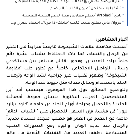
الدار البيضاء تحتفي بإيقاعات الأجداد: انطلاق الدورة 14 لمهرجان "نجوم كناوة" بحضور جماهيري غفير
تشكيليات يفتحن "عيون القلب" بالبيضاء
نادي " Artbladi "ينظم معارض فنية لدعم الصحة النفسية
مروان حاجي يطلق فيديو كليب "مملكة 12 قرنًا".. احتفاء بصري وموسيقى بتراث المغرب العريق
أخبار المشاهير :
أصبحت مكافحة علامات الشيخوخة هاجساً متزايداً لدى الكثير
من الرجال والنساء، كما بات الاحتفاظ بشباب بشرة دائم
حلماً يراود العديدين، ومحور نقاش مستمر بين مستخدمي
وسائل التواصل الاجتماعي، خاصةً مع تطور طب "مقاومة
الشيخوخة" وظهور تقنيات غير جراحية لشد الوجه وترهلات
الجلد باستخدام وسائل فعالة مثل خيوط شد الوجه.
ولتوضيح الحقائق حول هذا الموضوع، فبحسب أحد أبرز
المتخصصين العرب، الدكتورة ميسان حمودة، أخصائية
الجلدية والتجميل وجراحة أورام الجلد من جامعه "كلود برنارد
ليون" في فرنسا، فإن السعي للحصول على "الشباب الدائم"
خاصة مع التقدم في العمر هو مطلب متجدد للنساء تحديداً
والرجال منذ قديم الزمان. واليوم ومع التطورات الطبية
المتسارعة وظهور العديد من التقنيات الثورية في عالم