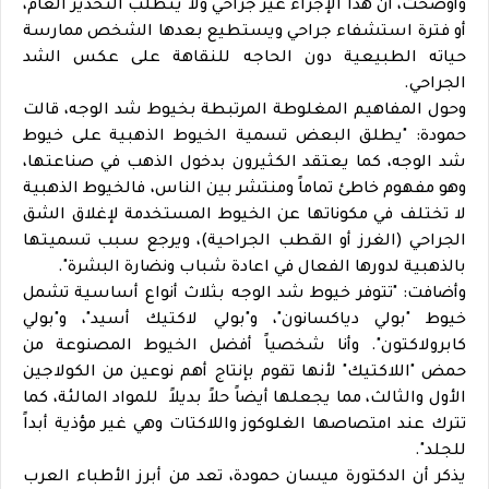
وأوضحت، أن هذا الإجراء غير جراحي ولا يتطلب التخدير العام،
أو فترة استشفاء جراحي ويستطيع بعدها الشخص ممارسة
حياته الطبيعية دون الحاجه للنقاهة على عكس الشد
الجراحي.
وحول المفاهيم المغلوطة المرتبطة بخيوط شد الوجه، قالت
حمودة: "يطلق البعض تسمية الخيوط الذهبية على خيوط
شد الوجه، كما يعتقد الكثيرون بدخول الذهب في صناعتها،
وهو مفهوم خاطئ تماماً ومنتشر بين الناس، فالخيوط الذهبية
لا تختلف في مكوناتها عن الخيوط المستخدمة لإغلاق الشق
الجراحي (الغرز أو القطب الجراحية)، ويرجع سبب تسميتها
بالذهبية لدورها الفعال في اعادة شباب ونضارة البشرة".
وأضافت: "تتوفر خيوط شد الوجه بثلاث أنواع أساسية تشمل
خيوط "بولي دياكسانون"، و"بولي لاكتيك أسيد"، و"بولي
كابرولاكتون". وأنا شخصياً أفضل الخيوط المصنوعة من
حمض "اللاكتيك" لأنها تقوم بإنتاج أهم نوعين من الكولاجين
الأول والثالث، مما يجعلها أيضاً حلاً بديلاً للمواد المالئة، كما
تترك عند امتصاصها الغلوكوز واللاكتات وهي غير مؤذية أبداً
للجلد".
يذكر أن الدكتورة ميسان حمودة، تعد من أبرز الأطباء العرب