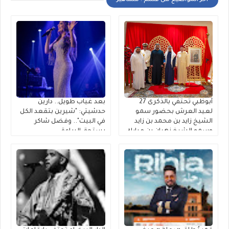
أخر المواضيع من قسم : مشاهير
أبوظبي تحتفي بالذكرى 27
بعد غياب طويل.. دارين
لعيد العرش بحضور سمو
حدشيتي: "شيرين بتقعد الكل
الشيخ زايد بن محمد بن زايد
في البيت".. وفضل شاكر
وسمو الشيخ نهيان بن مبارك
يستحق البراءة