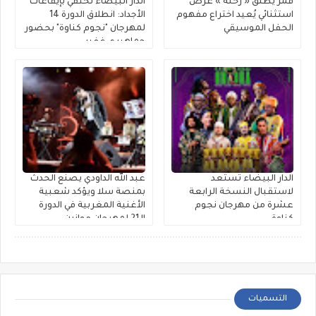
قمر يُطلق « رحلة » عرضٌ
الدار البيضاء تحتفي بإيقاعات
استثنائي يُعيد اختراع مفهوم
الأجداد: انطلاق الدورة 14
الحفل الموسيقي
لمهرجان "نجوم كناوة" بحضور
جماهيري غفير
الدار البيضاء تستعد
عبد الله الداودي يصنع الحدث
لاستقبال النسخة الرابعة
بمنصة سلا ويؤكد شعبية
عشرة من مهرجان نجوم
الأغنية المغربية في الدورة
كناوة
الـ21 لمهرجان موازين
التسميات