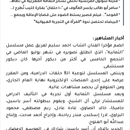
مدينة سونون الفرنسية تحتفي بسحر الثقافة المغربية في تظاهرة "أحاسيس المغرب"
سامر أبو طالب يكسر المألوف في "١٠٠ حلفان" بفكرة كليب تُطرح للمرة الأولى
الموعد”.. فيلم قصير يسلط الضوء على قضايا الإعاقة ويجمع مهنيي السينما بالرباط
البيضاء تحتضن ندوة “المرأة في التجربة الغيوانية”
أخبار المشاهير :
انضم مؤخرا الفنان الشاب احمد سليم لفريق عمل مسلسل
"الثمانية"، الذي انطلق تصويره في شهر يوليو الماضي في
التجمع الخامس في أكثر من ديكور آخرها كان ديكور
مستشفى.
وينتمى المسلسل لنوعية الـ8 حلقات الدرامية، ومن المقرر
عرضه على إحدى المنصات الإلكترونية نهاية العام الجاري،
ومن المتوقع أن يحصد مشاهدات عالية.
ويعد مسلسل الثمانية أول تجربة في التأليف الدرامي
للمستشار تركي آل الشيخ، ويقوم ببطولته آسر ياسين،
جاميكا، خالد الصاوي، غادة عادل، ريم مصطفى، محمود
البزاوي، لارا إسكندر، منذر رياحنة، وإخراج أحمد مدحت، وإنتاج
عبدالله أبو الفتوح.
الجدير بالذكر أن آسر ياسين شارك في الموسم الرمضاني