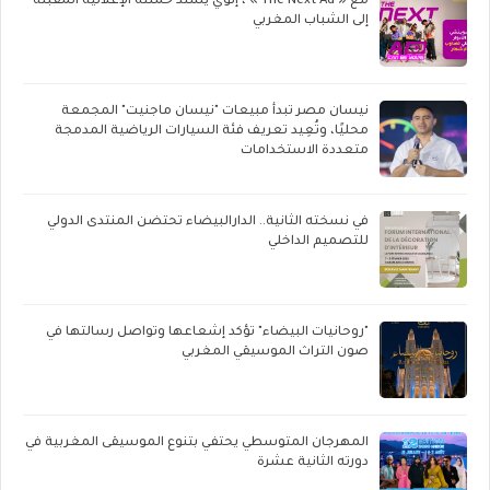
مع « The Next Ad » ، إنوي يُسند حملته الإعلانية المقبلة
إلى الشباب المغربي
نيسان مصر تبدأ مبيعات "نيسان ماجنيت" المجمعة
محليًا، وتُعِيد تعريف فئة السيارات الرياضية المدمجة
متعددة الاستخدامات
في نسخته الثانية.. الدارالبيضاء تحتضن المنتدى الدولي
للتصميم الداخلي
"روحانيات البيضاء" تؤكد إشعاعها وتواصل رسالتها في
صون التراث الموسيقي المغربي
المهرجان المتوسطي يحتفي بتنوع الموسيقى المغربية في
دورته الثانية عشرة