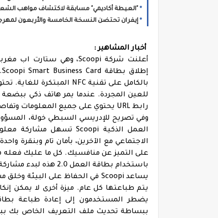
"العيطة أكاديمي" مسابقة لاكتشاف مواهب الشع
إيفران تحتضن النسخة الخامسة والأربعون لمهرجا
أخبار المشاهير :
أعلنت شركة Scoopi، وهي ستا
إ
للعين المجردة. عندما يمر هاتف ذكي ببضعة س
رابط URL يحتوي على جميع المعلومات وتفاصيل الاتصال المتعلقة بك أو بشركتك.
العمل الذكية Scoopi تسهل
باستخدام بطاقة العمل 2.0 هذه لبدء مشاركة جميع بياناتك في ثوانٍ ".
يساعد Scoopi في الحفاظ على البيئ
يضطر المستخدمون إلى إعادة طباعة بطاق
ببساطة تحديث ملف التعريف الخاص بك ببض