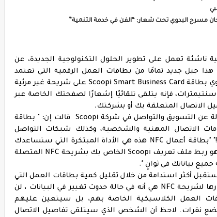
بي
ن مسرح البدوي تحت شعار: “الفن في خدمة التنمية”
رت اب مغربية ناشئة تعمل على تطوير الحلول التكنولوجية الجديدة، عن
طلاق بطاقة Scoopi Smart Business Card. هذا جيل جديد تمامًا من بطاقات العمل الرقمية التي تعتمد
بالكامل على تقنية NFC المبتكرة للغاية. تحتوي بطاقة Scoopi Smart Business Card على شريحة غير مرئية
نتيمترات، فإنه يتلقى تلقائيًا إشعارًا لصفحتك الخاصة عبر
وفي تصريح للإدريسي السبطي خولة، المسؤولة عن التسويق والتواصل في شركة Scoopi قالت إن: " بطاقة
 مشاركة معلومات الاتصال المهنية والشخصية، وكذلك شبكات التواصل
الاجتماعي مع الآخرين، بأمان تام وبنقرة واحدة!" "بطاقة أعمال NFC هذه هي الأداة المبتكرة التي ستساعدك
على التميز عن منافسيك. كل ما عليك فعله هو ربط ملف تعريف Scoopi الخاص بك بشريحة NFC المتصلة
ة وخلق مستقبل أكثر استدامة من خلال تقليل كمية بطاقات العمل التي
يتم طباعتها كل عام. ميزة أخرى لا يمكن إنكارها لشريحة NFC هي أنه في حالة حدوث تغيير في البيانات ، لن
ات العمل الكلاسيكية الخاصة بهم، بل سيتعين عليهم
ع نقرات. لاحظ أن الشخص الذي سيتلقى تفاصيل الاتصال