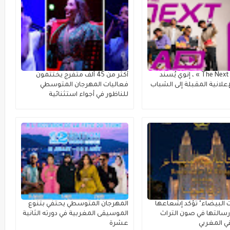
مع « The Next Ad » ، إنوي يُسند
أكثر من 45 ألف متفرج يختتمون
علانية المقبلة إلى الشباب
فعاليات المهرجان المتوسطي
للناظور في أجواء استثنائية
ت البيضاء" تؤكد إشعاعها
المهرجان المتوسطي يحتفي بتنوع
سالتها في صون التراث
الموسيقى المغربية في دورته الثانية
 المغربي
عشرة