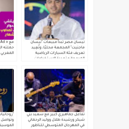
نيسان مصر تبدأ مبيعات "نيسان
ماجنيت" المجمعة محليًا، وتُعِيد
حملته الإ
تعريف فئة السيارات الرياضية
المغربي
المدمجة متعددة الاستخدامات
تفاعل جماهيري كبير مع سعيد بني
"روحانيا
شيكر ورشيدة طلال ووليد الرحماني
وتواصل ر
في المهرجان المتوسطي للناظور
الموسيقي