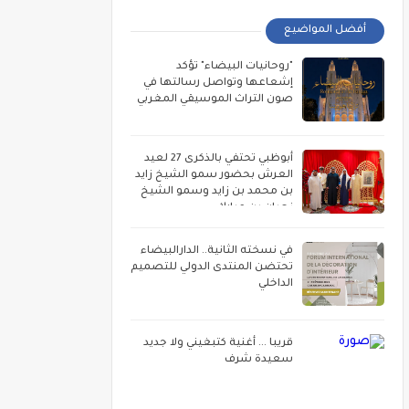
أفضل المواضيع
"روحانيات البيضاء" تؤكد
إشعاعها وتواصل رسالتها في
صون التراث الموسيقي المغربي
أبوظبي تحتفي بالذكرى 27 لعيد
العرش بحضور سمو الشيخ زايد
بن محمد بن زايد وسمو الشيخ
نهيان بن مبارك
في نسخته الثانية.. الدارالبيضاء
تحتضن المنتدى الدولي للتصميم
الداخلي
قريبا ... أغنية كتبغيني ولا جديد
سعيدة شرف