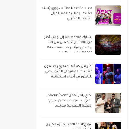
مع « The Next Ad » ، إنوي يُسند
حملته الإعلانية المقبلة إلى
الشباب المغربي
تشارك QN Maroc إلى جانب أكثر
من 8,000 رائد أعمال من 30
دولة في مؤتمر V-Convention
2026 العالمي بماليزيا
أكثر من 45 ألف متفرج يختتمون
فعاليات المهرجان المتوسطي
للناظور في أجواء استثنائية
نجاح باهر لحفل Soeur Évent
الفني بحضور نخبة من نجوم
الأغنية المغربية بفرنسا
تتويج"لا عفاك" بالجائزة الكبرى