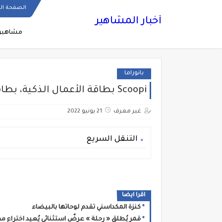
الصفحة ال
أخبار المشاهير
مشاهير
بانوراما
Scoopi بطاقة الأعمال الذكية، بطاقة أعمال إلكترونية، مبتكرة و ٪100 مغربية
غير معرف
21 يونيو 2022
التنقل السريع
اقرا ايضا
كنزة المكداسني تقدم لوحاتها بالبيضاء
قمر يُطلق « رحلة » عرضٌ استثنائي يُعيد اختراع