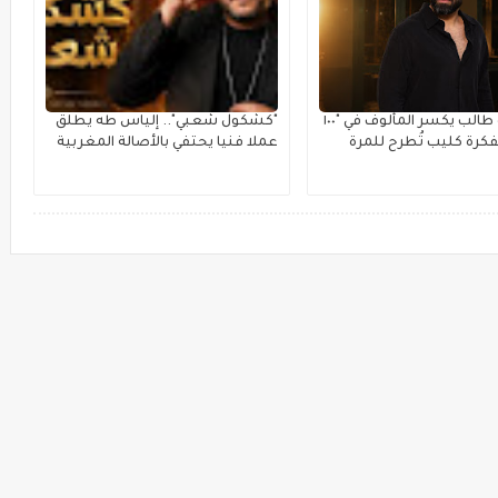
سامر أبو طالب يكسر المألوف في "١٠٠
"كشكول شعبي".. إلياس طه يطلق
فكرة كليب تُطرح للمرة
عملا فنيا يحتفي بالأصالة المغربية