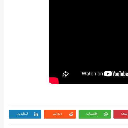
رست
واتساب
ريدايت
لينكدين