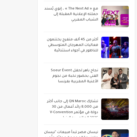
مع « The Next Ad » ، إنوي يُسند
حملته الإعلانية المقبلة إلى
الشباب المغربي
أكثر من 45 ألف متفرج يختتمون
فعاليات المهرجان المتوسطي
للناظور في أجواء استثنائية
نجاح باهر لحفل Soeur Évent
الفني بحضور نخبة من نجوم
الأغنية المغربية بفرنسا
تشارك QN Maroc إلى جانب أكثر
من 8,000 رائد أعمال من 30
دولة في مؤتمر V-Convention
2026 العالمي بماليزيا
نيسان مصر تبدأ مبيعات "نيسان