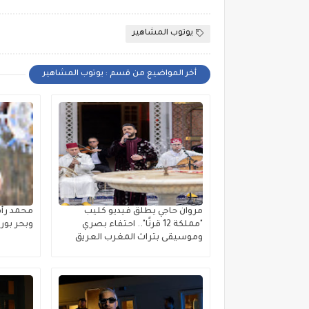
يوتوب المشاهير
أخر المواضيع من قسم : يوتوب المشاهير
مروان حاجي يطلق فيديو كليب
محمد رأ
"مملكة 12 قرنًا".. احتفاء بصري
وبحر بو
وموسيقى بتراث المغرب العريق