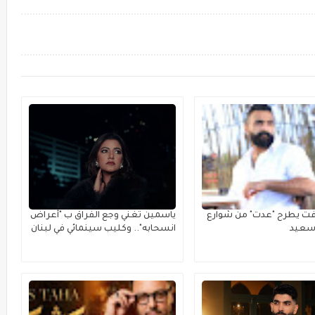
فت يطرح "عدت" من شوارع
ياسمين تغني وجع الفراق ب "أعراض
رسعيد
انسحابه".. وكليب سينمائي في لبنان