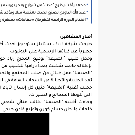
محمد رأفت يطرح "عدت" من شوارع وبحر بورسعيد
عبد الله الداودي يصنع الحدث بمنصة سلا ويؤكد شعبية الأغنية 
اختتام الدورة الرابعة لمهرجان «مقامات» بسهرة رو
أخبار المشاهير :
طرحت شركة لايف ستايلز ستوديوز أحدث أغنيات
حصرياً عبر قناتها الرسمية على اليوتيوب.
وحمل كليب "الضيعة" توقيع المخرج زياد خو
بإطلالة خاصة شكلت بعداً درامياً للكليب من ح
"الضيعة" عمل غنائي من صلب المجتمع والحياة
تعد الطيبة والأصالة من السمات الهامة في ال
حملت أغنية "الضيعة" حنين كل إنسان لأيام ال
التي تُلوثها المصالح والتغيرات.
وجاءت أغنية "الضيعة" بقالب غنائي شعبي،
كلمات والحان حسام خوري وتوزيع فادي جيجي.