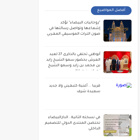
أفضل المواضيع
"روحانيات البيضاء" تؤكد
إشعاعها وتواصل رسالتها في
صون التراث الموسيقي المغربي
أبوظبي تحتفي بالذكرى 27 لعيد
العرش بحضور سمو الشيخ زايد
بن محمد بن زايد وسمو الشيخ
نهيان بن مبارك
قريبا ... أغنية كتبغيني ولا جديد
سعيدة شرف
في نسخته الثانية.. الدارالبيضاء
تحتضن المنتدى الدولي للتصميم
الداخلي