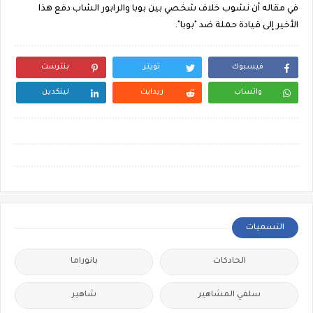
في مقاله أن نشوب خلاف شخصي بين بوبا والرابور الشاب دفع هذا
الأخير إلى قيادة حملة ضد "بوبا".
فيسبوك
تويتر
بنترست
واتساب
ريدايت
لينكدين
التسميات
الحادكات
بانوراما
سلفي المشاهير
شاهير