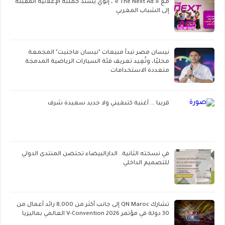
مع « The Next Ad » ، إنوي يُسند حملته الإعلانية المقبلة
إلى الشباب المغربي
نيسان مصر تبدأ مبيعات "نيسان ماجنيت" المجمعة
محليًا، وتُعِيد تعريف فئة السيارات الرياضية المدمجة
متعددة الاستخدامات
قريبا ... أغنية كتبغيني ولا جديد سعيدة شرف
في نسخته الثانية.. الدارالبيضاء تحتضن المنتدى الدولي
للتصميم الداخلي
تشارك QN Maroc إلى جانب أكثر من 8,000 رائد أعمال من
30 دولة في مؤتمر V-Convention 2026 العالمي بماليزيا