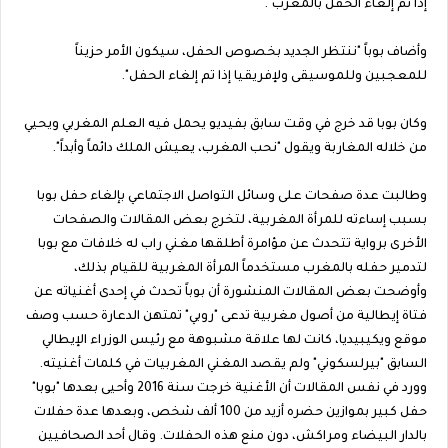
إذا تم إلغاء الحفل بالمغرب".
وأضاف بوباً "ننتظر الجديد بخصوص الحفل، سيكون الأمر حزيناً
للمعجبين وللموسيقى ولإفريقيا إذا تم إلغاء الحفل".
وكان بوبا قد خرج في وقت سابق بفيديو يحمل فيه العلم المغربي ويحيي
من خلاله المغاربة ويقول "نحب المغرب، يعيش الملك دائماً وأبداً".
وطالبت عدة صفحات على وسائل التواصل الاجتماعي بإلغاء حفل بوبا
بسبب إساءته للمرأة المغربية، لتخرج بعض المقالات والصفحات
الأخرى برواية تتحدث عن مؤامرة أطلقها مغني راب له خلافات مع بوبا
لتدمير حفله بالمغرب مستخدماً المرأة المغربية للقيام بذلك،
وأوضحت بعض المقالات المنشورة أن بوباً تحدث في إحدى أغنياته عن
فتاة إيطالية من أصول مغربية تدعى "روبي" تمتهن الدعارة حسب وصف
موقع ويكيبيديا، كانت لها علاقة مشبوهة مع رئيس الوزراء الإيطالي
السابق "بيرلسكوني" ولم يقصد المغني المغربيات في كلمات أغنيته.
وورد في نفس المقالات أن الأغنية خرجت سنة 2016 وأحيى بعدها "بوبا"
حفل كبير بموازين حضره أزيد من 100 ألف شخص، وبعدها عدة حفلات
بالدار البيضاء ومراكش، دون منع هذه الحفلات. وقال أحد الصحافيين