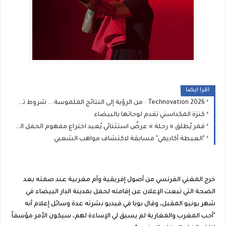
اقرا ايضا
Technovation 2026 : من الرؤية إلى النتائج الملموسة... شروط تحقيق تحول مستدام
كنزة المكداسني تقدم لوحاتها بالبيضاء
قمر يُطلق « رحلة » عرضٌ استثنائي يُعيد اختراع مفهوم الحفل الموسيقي
"العيطة أكاديمي" مسابقة لاكتشاف مواهب الشعبي
خرج المغني الفرنسي من أصول إفريقية وأم مغربية عند صمته بعد
الضجة التي تبعت الإعلان عن إقامته لحفل بمدينة الدار البيضاء في
شهر يونيو المقبل، وقال بوبا في فيديو نشرته عدة وسائل إعلام أنه
"أحب المغرب والمغاربة لم يسبق لي الإساءة لهم، سيكون الأمر مؤسفاً