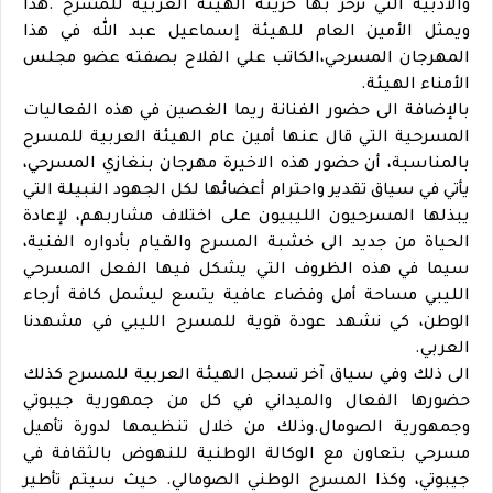
والأدبية التي تزخر بها خزينة الهيئة العربية للمسرح .هذا
ويمثل الأمين العام للهيئة إسماعيل عبد الله في هذا
المهرجان المسرحي،الكاتب علي الفلاح بصفته عضو مجلس
الأمناء الهيئة.
بالإضافة الى حضور الفنانة ريما الغصين في هذه الفعاليات
المسرحية التي قال عنها أمين عام الهيئة العربية للمسرح
بالمناسبة، أن حضور هذه الاخيرة مهرجان بنغازي المسرحي،
يأتي في سياق تقدير واحترام أعضائها لكل الجهود النبيلة التي
يبذلها المسرحيون الليبيون على اختلاف مشاربهم، لإعادة
الحياة من جديد الى خشبة المسرح والقيام بأدواره الفنية،
سيما في هذه الظروف التي يشكل فيها الفعل المسرحي
الليبي مساحة أمل وفضاء عافية يتسع ليشمل كافة أرجاء
الوطن، كي نشهد عودة قوية للمسرح الليبي في مشهدنا
العربي.
الى ذلك وفي سياق آخر تسجل الهيئة العربية للمسرح كذلك
حضورها الفعال والميداني في كل من جمهورية جيبوتي
وجمهورية الصومال.وذلك من خلال تنظيمها لدورة تأهيل
مسرحي بتعاون مع الوكالة الوطنية للنهوض بالثقافة في
جيبوتي، وكذا المسرح الوطني الصومالي. حيث سيتم تأطير