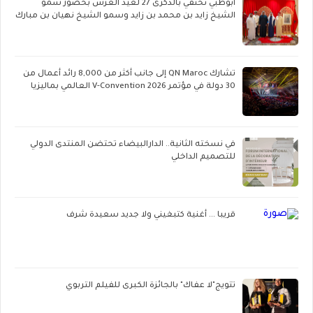
أبوظبي تحتفي بالذكرى 27 لعيد العرش بحضور سمو
الشيخ زايد بن محمد بن زايد وسمو الشيخ نهيان بن مبارك
تشارك QN Maroc إلى جانب أكثر من 8,000 رائد أعمال من
30 دولة في مؤتمر V-Convention 2026 العالمي بماليزيا
في نسخته الثانية.. الدارالبيضاء تحتضن المنتدى الدولي
للتصميم الداخلي
قريبا ... أغنية كتبغيني ولا جديد سعيدة شرف
تتويج"لا عفاك" بالجائزة الكبرى للفيلم التربوي