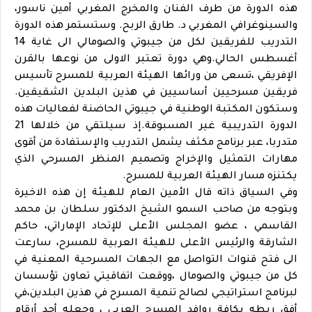
هذه الدورة من طرف الفنان والمخرج المغربي أمين ناسور،
والسينوغرافي المغربي د. طارق الربح. وستستمر هذه الدورة
التدريب للفريقين لكل من جيبوتي والصومالي الى غاية 14
أغسطس الحالي.وهي دورة تعتبر الاولى من نوعها بالقرن
الإفريقي ،تسعى من ورائها الهيئة العربية للمسرح تأسيس
فريقين مسرحيين أساسيين في هذين البلدين الشقيقين.
وستكون المكتبة الوطنية في جيبوتي الحاضنة لفعاليات هذه
الدورة التدريبية غير المسبوقة.إذ سيلتقي من خلالها 21
متدربا، عبر برنامج مكثف يشمل التدريب والإستفادة من أقوى
مهارات التمثيل والإخراج وتصميم المنظر المسرحي الذي
يكتنزه مسار الهيئة العربية للمسرح.
وفي السياق ذاته قال الأمين العام للهيئة إن هذه الاخيرة
وبتوجه من صاحب السمو الشيخ الدكتور سلطان بن محمد
القاسمي ، عضو المجلس الأعلى للإتحاد الإماراتي، حاكم
الشارقة والرئيس الأعلى للهيئة العربية للمسرح، سارعت
الى فتح قنوات التواصل مع الجهات المسرحية المعنية في
كل من جيبوتي والصومال ،ووقعت اتفاقيتي تعاون تؤسسان
لبرنامج استراتيجي لصالح تنمية المسرح في هذين البلدين،في
أفق ربطه بكافة روافد المسرح العربي ، وجعله أحد أرقام