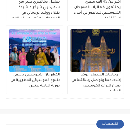
أكثر من 45 ألف متفرج
تفاعل جماهيري كبير مع
يختتمون فعاليات المهرجان
سعيد بني شيكر ورشيدة
المتوسطي للناظور في أجواء
طلال ووليد الرحماني في
استثنائية
المهرجان المتوسطي للناظور
"روحانيات البيضاء" تؤكد
المهرجان المتوسطي يحتفي
إشعاعها وتواصل رسالتها في
بتنوع الموسيقى المغربية في
صون التراث الموسيقي
دورته الثانية عشرة
المغربي
التسميات