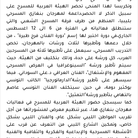
وتكريسا لهذا المنحى تحضر الهيئة العربية للمسرح على
سبيل الذكر لا الحصر،داعمة لمهرجان بنغازي المسرحي
بليبيا، المنظم من طرف فرقة المسرح الشعبي والتي
ستنطلق فعالياته في الفترة من 6 الى 12 اغسطس
الجاري،في دورة اختير لها إسم "دورة الفنان فرج طيرة" ، من
خلال دعمها وتأطيرها لثلاث ورشات بالمهرجان، تخص
التدريب المسرحي، سيعمل على تأطيرها ثلاثة من المسرحين
العرب، كل ورشة على حدة، وذلك بتكليف من الهيئة. حيث
سيتم تأطير ورشة "السينوغرافيا في العرض المسرحي
المفهوم والإشتغال"، الفنان العراقي د.علي السوداني. فيما
سيسهر على تأطير ورشة"الدارماتورجيا" الكاتب التونسي
بوكثير دومة، في حين سيتكلف الفنان التونسي عاصم
بالتهامي بتأطير ورشة"التمثيل".
كما سيسجل حضور الهيئة العربية للمسرح في فعاليات
مهرجان بنغازي هذا، عبر تنظيم معرض لمنشوراتها من أجل
تقريب المواطن الليبي بشكل عام، والفنان الليبي بشكل
خاص، وتمكين الشارع الليبي من التعرف عن قرب على
الأنشطة المسرحية والإبداعية والفكرية والثقافية والفنية