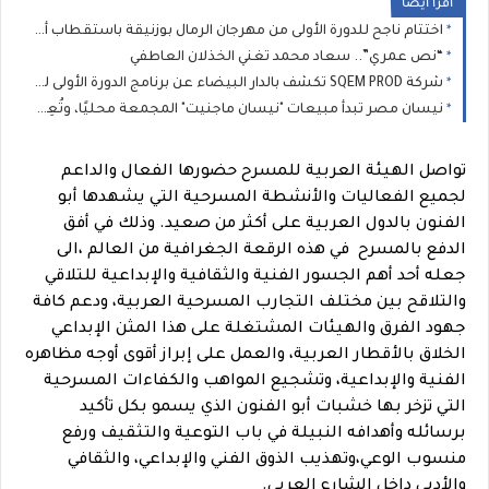
اقرا ايضا
اختتام ناجح للدورة الأولى من مهرجان الرمال بوزنيقة باستقطاب أزيد من 80 ألف متفرج خلال يومين
“نص عمري”.. سعاد محمد تغني الخذلان العاطفي
شركة SQEM PROD تكشف بالدار البيضاء عن برنامج الدورة الأولى لمهرجان الرمال ببوزنيقة
نيسان مصر تبدأ مبيعات "نيسان ماجنيت" المجمعة محليًا، وتُعِيد تعريف فئة السيارات الرياضية المدمجة متعددة الاستخدامات
تواصل الهيئة العربية للمسرح حضورها الفعال والداعم
لجميع الفعاليات والأنشطة المسرحية التي يشهدها أبو
الفنون بالدول العربية على أكثر من صعيد. وذلك في أفق
الدفع بالمسرح في هذه الرقعة الجغرافية من العالم ،الى
جعله أحد أهم الجسور الفنية والثقافية والإبداعية للتلاقي
والتلاقح بين مختلف التجارب المسرحية العربية، ودعم كافة
جهود الفرق والهيئات المشتغلة على هذا المثن الإبداعي
الخلاق بالأقطار العربية، والعمل على إبراز أقوى أوجه مظاهره
الفنية والإبداعية، وتشجيع المواهب والكفاءات المسرحية
التي تزخر بها خشبات أبو الفنون الذي يسمو بكل تأكيد
برسائله وأهدافه النبيلة في باب التوعية والتثقيف ورفع
منسوب الوعي،وتهذيب الذوق الفني والإبداعي، والثقافي
والأدبي داخل الشارع العربي.