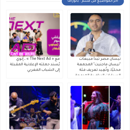
أخر المواضيع من قسم : بانوراما
نيسان مصر تبدأ مبيعات
مع « The Next Ad » ، إنوي
"نيسان ماجنيت" المجمعة
يُسند حملته الإعلانية المقبلة
محليًا، وتُعِيد تعريف فئة
إلى الشباب المغربي
السيارات الرياضية المدمجة
متعددة الاستخدامات