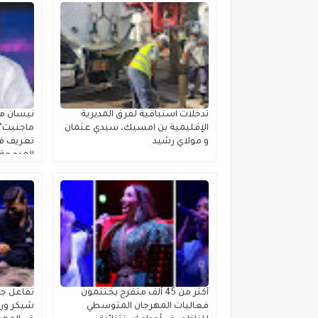
تدخلات استباقية لفرق المديرية
نيسان مص
الإقليمية بن امسيك، سيدي عثمان
ماجنيت" ا
و مولاي رشيد
تعريف فئ
المدمجة 
أكثر من 45 ألف متفرج يختتمون
تفاعل جم
فعاليات المهرجان المتوسطي
شيكر ورش