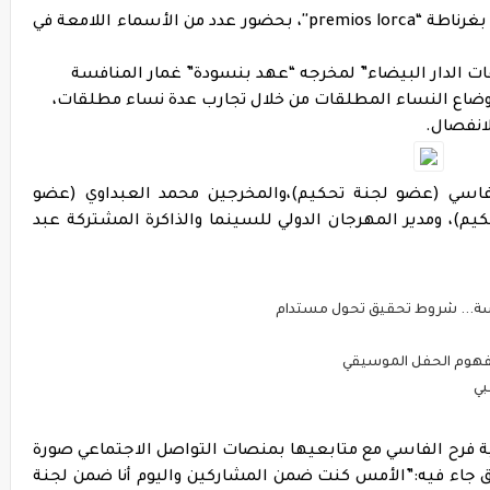
انطلقت فعاليات المهرجان السينمائي الدولي بغرناطة “premios lorca''، بحضور عدد من الأسماء اللامعة في
قات الدار البيضاء” لمخرجه “عهد بنسودة” غمار المنافسة
ضاع النساء المطلقات من خلال تجارب عدة نساء مطلقات،
انفصال.
لفاسي (عضو لجنة تحكيم)،والمخرجين محمد العبداوي (عضو
يم)، ومدير المهرجان الدولي للسينما والذاكرة المشتركة عبد
 مفهوم الحفل الموسيقي
بي
 فرح الفاسي مع متابعيها بمنصات التواصل الاجتماعي صورة
ليق جاء فيه:”الأمس كنت ضمن المشاركين واليوم أنا ضمن لجنة