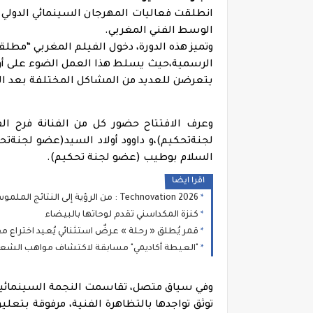
الوسط الفني المغربي.
وتميز هذه الدورة، دخول الفيلم المغربي “مطل
الرسمية،حيث يسلط هذا العمل الضوء على أو
يتعرضن للعديد من المشاكل المختلفة بعد ال
وعرف الافتتاح حضور كل من الفنانة فرح ا
لجنةتحكيم)،و داوود أولاد السيد(عضو لجنةتحك
السلام بوطيب (عضو لجنة تحكيم).
اقرا ايضا
Technovation 2026 : من الرؤية إلى النتائج الملموسة... شروط تحقيق تحول مستدام
كنزة المكداسني تقدم لوحاتها بالبيضاء
قمر يُطلق « رحلة » عرضٌ استثنائي يُعيد اختراع
"العيطة أكاديمي" مسابقة لاكتشاف مواهب الشع
وفي سياق متصل، تقاسمت النجمة السينمائية
توثق تواجدها بالتظاهرة الفنية، مرفوقة بتع