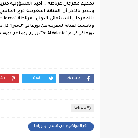
تحكيم مهرجان غرناطة .. أكيد المسؤولية كتزيد 
وجدير بالذكر أن الفنانة المغربية فرح الفا
بالمهرجان السينمائي الدولي بغرناطة “premios lorca”.
دورها في فيلم “Yo Al Volante”، بيلين رويدا عن دورها في فيلم “La Inquilina”، وسارا سالامو عن دورها في فيلم “Quién”.
فيسبوك
تويتر
بنت
بانوراما
أخر المواضيع من قسم : بانوراما