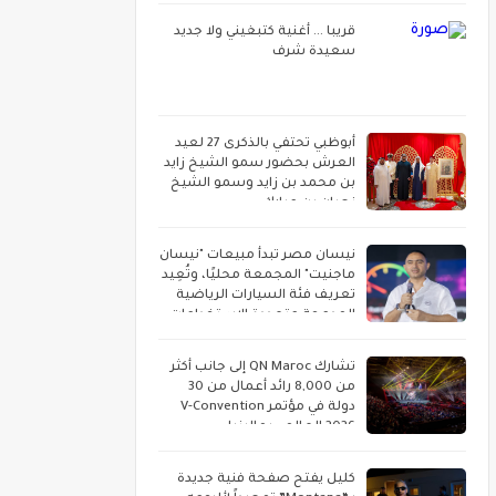
قريبا ... أغنية كتبغيني ولا جديد
سعيدة شرف
أبوظبي تحتفي بالذكرى 27 لعيد
العرش بحضور سمو الشيخ زايد
بن محمد بن زايد وسمو الشيخ
نهيان بن مبارك
نيسان مصر تبدأ مبيعات "نيسان
ماجنيت" المجمعة محليًا، وتُعِيد
تعريف فئة السيارات الرياضية
المدمجة متعددة الاستخدامات
تشارك QN Maroc إلى جانب أكثر
من 8,000 رائد أعمال من 30
دولة في مؤتمر V-Convention
2026 العالمي بماليزيا
كليل يفتح صفحة فنية جديدة