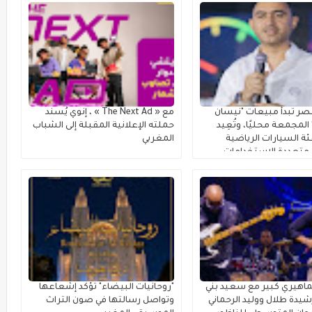
ر تبدأ مبيعات "نيسان
مع « The Next Ad » ، إنوي يُسند
لمجمعة محليًا، وتُعِيد
حملته الإعلانية المقبلة إلى الشباب
ة السيارات الرياضية
المغربي
متعددة الاستخدامات
اهيري كبير مع سعيد بني
"روحانيات البيضاء" تؤكد إشعاعها
يدة طلال ووليد الرحماني
وتواصل رسالتها في صون التراث