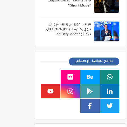
بـ“Montana” تمهيداً لألبومه
“Ghost Mode”
فيليب موريس إنترناشيونال"
تتوج بجائزة الابتكار 2026 خلال
Industry Meeting Days
مواقع التواصل الإجتماعي