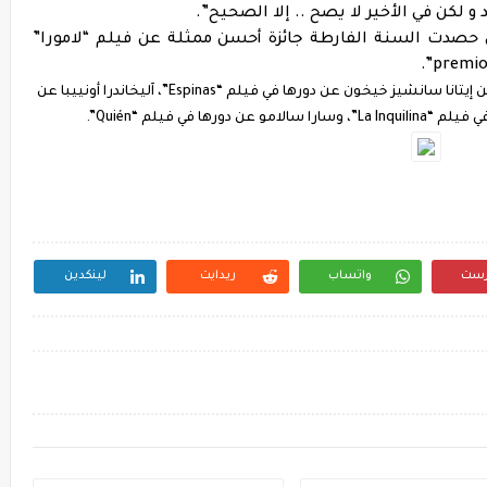
و لكن في الأخير لا يصح .. إلا الصحيح”.
سي حصدت السنة الفارطة جائزة أحسن ممثلة عن فيلم “لامورا”
و نافست الفنانة المغربية عن دورها في “لامورا” كل من إيتانا سانشيز خيخون عن دورها في فيلم “Espinas”، آليخاندرا أونييبا عن
رست
واتساب
ريدايت
لينكدين