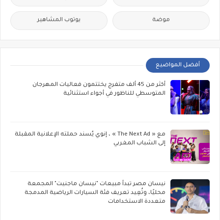
موضة
يوتوب المشاهير
أفضل المواضيع
أكثر من 45 ألف متفرج يختتمون فعاليات المهرجان
المتوسطي للناظور في أجواء استثنائية
مع « The Next Ad » ، إنوي يُسند حملته الإعلانية المقبلة
إلى الشباب المغربي
نيسان مصر تبدأ مبيعات "نيسان ماجنيت" المجمعة
محليًا، وتُعِيد تعريف فئة السيارات الرياضية المدمجة
متعددة الاستخدامات