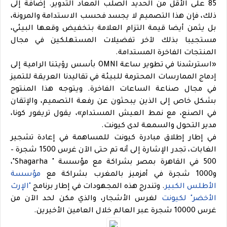
85 على الأقل من الحديد الصلب المعاد التدوير. إضافة إلى
ذلك، فإن هذا التصميم لا يجسد فحسب الاستدامة والمرونة،
بل يثمن أيضا قيمة التزام العلامة بتخفيض وقعها البيئي،
مستجيبا بذلك لآخر تفضيلات المستهلكين في مجال
المنتجات الفاخرة المستدامة.
«استرشدنا في تطوير ساعة OMNI بأسس رؤيتنا الرامية إلى
إدماج الممارسات المحترمة للبيئة في تقاليدنا العريقة للتميز
في مجال صناعة الساعات الفاخرة. ويتوجه هذا المنتوج
بشكل خاص إلى الذين يبحثون عن رفعة التصميم، والإتقان
في الصنع، مع نمط العيش المستدام»، يقول تريفور كونا،
مدير التحول والسمعة لدى كيونت.
في إطار إطلاق مبادرة كيونت للمساهمة في إعادة تشجير
الغابات، تجدر الإشارة إلى أنه تم حتى الآن غرس 1500 شجرة –
500 في القاهرة بمصر بشراكة مع مؤسسة " Shagarha"،
و1000 شجرة في أمزميز بالمغرب بشراكة مع
مؤسسة
الأطلس الكبير
. وتندرج هذه المجهودات في إطار برنامج
"الإرث
الأخضر" لكيونت
لغرس الأشجار، والذي مكن لحد الآن من
غرس 10000 شجرة عبر العالم خلال العامين الأخيرين.