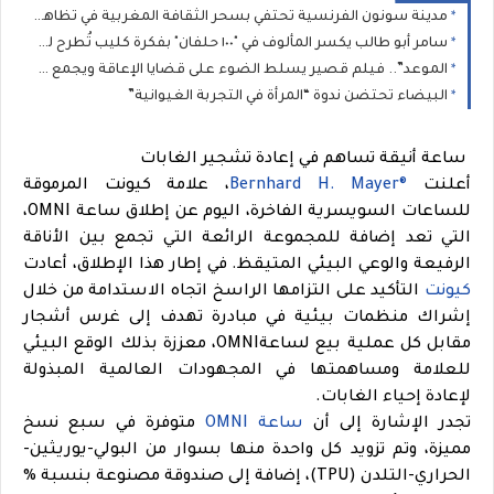
مدينة سونون الفرنسية تحتفي بسحر الثقافة المغربية في تظاهرة "أحاسيس المغرب"
سامر أبو طالب يكسر المألوف في "١٠٠ حلفان" بفكرة كليب تُطرح للمرة الأولى
الموعد”.. فيلم قصير يسلط الضوء على قضايا الإعاقة ويجمع مهنيي السينما بالرباط
البيضاء تحتضن ندوة “المرأة في التجربة الغيوانية”
ساعة أنيقة تساهم في إعادة تشجير الغابات
أعلنت
®Bernhard H. Mayer
، علامة كيونت المرموقة
للساعات السويسرية الفاخرة، اليوم عن إطلاق ساعة OMNI،
التي تعد إضافة للمجموعة الرائعة التي تجمع بين الأناقة
الرفيعة والوعي البيئي المتيقظ. في إطار هذا الإطلاق، أعادت
كيونت
التأكيد على التزامها الراسخ اتجاه الاستدامة من خلال
إشراك منظمات بيئية في مبادرة تهدف إلى غرس أشجار
مقابل كل عملية بيع لساعةOMNI، معززة بذلك الوقع البيئي
للعلامة ومساهمتها في المجهودات العالمية المبذولة
لإعادة إحياء الغابات.
تجدر الإشارة إلى أن
ساعة OMNI
متوفرة في سبع نسخ
مميزة، وتم تزويد كل واحدة منها بسوار من البولي-يوريثين-
الحراري-التلدن (TPU)، إضافة إلى صندوقة مصنوعة بنسبة %