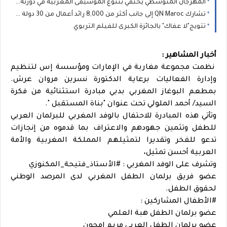
المهرجان المتوسطي يحتفي بتنوع الموسيقى المغربية في دورته الثانية عشرة
تشارك QN Maroc إلى جانب أكثر من 8,000 رائد أعمال من 30 دولة في مؤتمر V-Convention 2026 العالمي بماليزيا
تتويج"لا عفاك" بالجائزة الكبرى للفيلم التربوي
أخبار المشاهير :
نظمت مجموعة مغاربة في الإمارات ومؤسسة إس لتنظيم
وإدارة الفعاليات برعاية الدكتورة نسرين مروان عرش.
بمطعم البوغاز المغربي بدبي مبادرة استثنائية من فكرة
السيد/ أحمد الملولي تحت عنوان "بناة المستقبل ".
وتأتي هذه المبادرة للاحتفال بالوفد المغربي للبرلمان العربي
للطفل وتثمين جهودهم والاعتراف بما قدموه من إنجازات
تدعو للفخر وتقديرا لتمثيلهم المملكة المغربية والأمة
العربية أحسن تمثيل،
وتشرف على الوفد المغربي : #الأستاذ_فتيحة_المكنوزي
عضو فريق برلمان الطفل المغربي لدى المرصد الوطني
لحقوق الطفل.
#الأطفال المشاركين :
عضو برلمان الطفل هبة العلمي
عضو برلمان الطفل العربي مريم امجون