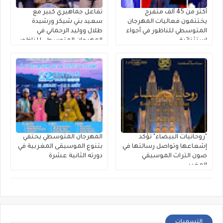
أكثر من 45 ألف متفرج
تفاعل جماهيري كبير مع
يختتمون فعاليات المهرجان
سعيد بني شيكر ورشيدة
المتوسطي للناظور في أجواء
طلال ووليد الرحماني في
استثنائية
المهرجان المتوسطي للناظور
"روحانيات البيضاء" تؤكد
المهرجان المتوسطي يحتفي
إشعاعها وتواصل رسالتها في
بتنوع الموسيقى المغربية في
صون التراث الموسيقي
دورته الثانية عشرة
المغربي
التسميات