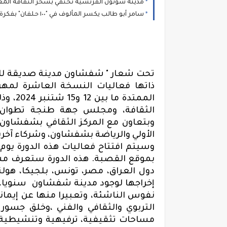
مدينة سونون الفرنسية تحتفي بسحر الثقافة الم
سامر أبو طالب يكسر المألوف في "١٠٠ حلفان" بفكرة كليب تُطرح للمرة الأولى
تحت شعار " شفشاون مدينة صديقة للأط
ذاتها فعاليات النسخة العاشرة لمهرج
الممتد
الثقافة، ومجلس جهة طنجة تطوان
وبتعاون مع المركز الثقافي بشفشاون
الأولي والرياضة بشفشاون،
وشركاء آخري
بموقع القصبة. هذه الدورة ستعرف مش
دول العراق، مصر، تونس، بلجيكا، هولن
إخراجها لوجود مدينة شفشاون
سنويا
،
نفوس الناشئة،
وتعبيرا
منها
عن إيمان
التربوي والثقافي والفني
،وخلق جسور 
مساحا
ت
تثقيفية،
ترفيهية وتنشيطية ب