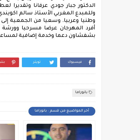
الدكتور جبار جودي عرفانا وتقديرا لعط
وللمبدع المغربي الأستاذ سالم اكويندي 
وطنيا وعربيا.
وسعيا من الجمعية إلى ال
أفرد المهرجان عرضا مسرحيا وورشة ل
بشفشاون
دعما وخدمة إضافية لمساعدت
فيسبوك
تويتر
بنت
بانوراما
أخر المواضيع من قسم : بانوراما