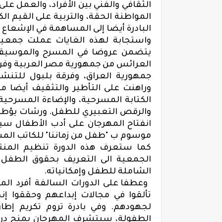
الثقافي والفني بين الأفراد
،
والعمل على 
المواطنة الحقة، والتربية على القيم ال
البادرة
أيضا إلى
المساهمة في الإشعاع ا
واستجابة لهذه الغايات عملت
جمعية 
يتضمن عروضا في المسرح والموسيقى
العرائس من جمهورية مصر العربية وفرقة
جمهورية العراق، وفرقة بلبول للتن
وراهنت على التأطير والتثقيف أيضا 
الكتابة المسرحية
،
والإضاءة
المسرحية
والرقص التعبيري للطفل.
ورشات يؤطره
انفتاح المهرجان على أدب الأطفال
سيت
موسوم ب "طفل من زماننا" للكاتب المس
كما ستعرف هذه الدورة تنظيم المن
الجمعية الى ا
لتعريف بحقوق الطفل و
الشاملة للطفل و
إ
مكانياته
.
وعطفا على الدورات السالفة أفرد المه
تألقوا في مجالات إبداعهم وحققوا إ
لجهودهم.
وفي بادرة تروم تكريم
إطار
الطفولة،
سيتشرف
المهرجان بمنح در