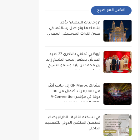
أفضل المواضيع
"روحانيات البيضاء" تؤكد
إشعاعها وتواصل رسالتها في
صون التراث الموسيقي المغربي
أبوظبي تحتفي بالذكرى 27 لعيد
العرش بحضور سمو الشيخ زايد
بن محمد بن زايد وسمو الشيخ
نهيان بن مبارك
تشارك QN Maroc إلى جانب أكثر
من 8,000 رائد أعمال من 30
دولة في مؤتمر V-Convention
2026 العالمي بماليزيا
في نسخته الثانية.. الدارالبيضاء
تحتضن المنتدى الدولي للتصميم
الداخلي