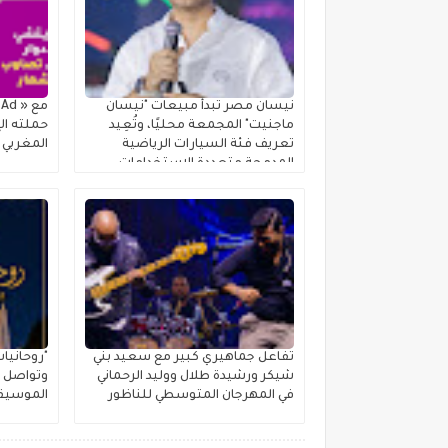
نيسان مصر تبدأ مبيعات "نيسان
ماجنيت" المجمعة محليًا، وتُعِيد
حملته الإ
تعريف فئة السيارات الرياضية
المغربي
المدمجة متعددة الاستخدامات
تفاعل جماهيري كبير مع سعيد بني
"روحانيا
شيكر ورشيدة طلال ووليد الرحماني
وتواصل ر
في المهرجان المتوسطي للناظور
الموسيقي