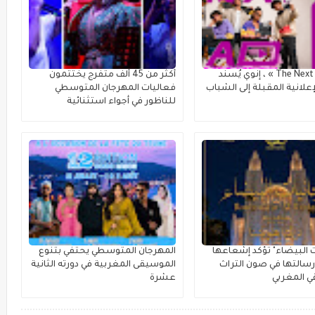
مع « The Next Ad » ، إنوي يُسند
أكثر من 45 ألف متفرج يختتمون
علانية المقبلة إلى الشباب
فعاليات المهرجان المتوسطي
للناظور في أجواء استثنائية
ت البيضاء" تؤكد إشعاعها
المهرجان المتوسطي يحتفي بتنوع
سالتها في صون التراث
الموسيقى المغربية في دورته الثانية
 المغربي
عشرة