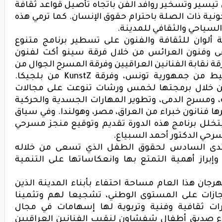
تيسير وتسخير روافد الفن باتجاه تأصيل قواعد ثقافة
كونية ذات الصلة باحترام حقوق الإنسان
.
كما ترمي
هذه
لسياحي والثقافي
للمدينة
.
ألوان للثقافة والفنون
على تسطير برنامج متنوع
 وفنون العرائس
من خلال فرقة سينو أكت لفنون
 نقابة الفنانين العراقيين وفرقة المسرح الجوال من
شيط من جمهورية تونس، وفرقة
KunstZ
من بلجيكا.
من خلال برمجتها لخمس ورشات تنوعت على مجالات
،
ومسرح الدمى،
وتطوير المهارات الجسدية والحركية
ا فنانون خبراء من العراق
،
مصر
،
وهولندا
. وفي سياق
خلل برنامج هذه الدورة تقديم وتوقيع منجز مسرحي
رحي الدكتور أحمد السبياع
.
تدى السادس لحقوق الطفل الذي تسعى من خلاله
إبراز
أ
همية التمتع بها وانعكاساتها على التنمية
رجان هذا العام مساحة احتفاء بأبناء المدينة الذين
نجازات على المستوى الوطني، تشجيعا لهم وتثمينا
ات ثقافية وفنية وتربوية لها
إسهامات
في مجال
ع صديق أطفال شفشاون لنقيب الفنانين العراقيين