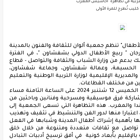
غربية في تظاهرة "أحاسيس المغرب"
فال" تنظم جمعية ألوان للثقافة والفنون بالمدينة
ان " ربيع الأطفال الدولي بشفشاون "، في الفترة
ة ما بين 12 و15 شتنبر 2024، وذلك بدعم من وزارة الشباب والثقافة والتواصل - قطاع
 الحسيمة، وعمالة شفشاون، وجماعة شفشاون،
والمديرية الإقليمية لوزارة التربية الوطنية والتعليم
ن من مختلف القطاعات.
وسيتم افتتاح فعاليات هذه الدورة يوم الخميس 12 شتنبر 2024 على الساعة الثامنة مساء
اركة فرق
موسيقية ومسرحية
وفنانين وباحثين من
دا والمغرب.
هذه التظاهرة
التي
تسعى الجمعية إلى
اعتبارا منها لدور الفن والتنشيط في تثقيف وتهذيب
ها بأهمية إشراك أطفال المدينة وشبابها في الفعل
تواصل مع ثقافات متعددة ومتنوعة
من خلال خلق
الإقليم بأبعاد كونية
في أفق ترسيخ أدبيات التبادل