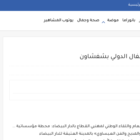
رئيسية
بانوراما
موضة
صحة وجمال
يوتوب المشاهير
طفال الدولي بشفشاون
هنيي القطاع بالدار البيضاء: محطة مؤسساتية لتقوية الحوار وتثمين دور النقل السياحي في التنمية
لمديح والفن العيساوي» بالمدينة العتيقة للدار البيضاء