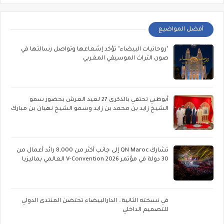
أفضل المواضيع
"روحانيات البيضاء" تؤكد إشعاعها وتواصل رسالتها في
صون التراث الموسيقي المغربي
أبوظبي تحتفي بالذكرى 27 لعيد العرش بحضور سمو
الشيخ زايد بن محمد بن زايد وسمو الشيخ نهيان بن مبارك
تشارك QN Maroc إلى جانب أكثر من 8,000 رائد أعمال من
30 دولة في مؤتمر V-Convention 2026 العالمي بماليزيا
في نسخته الثانية.. الدارالبيضاء تحتضن المنتدى الدولي
للتصميم الداخلي