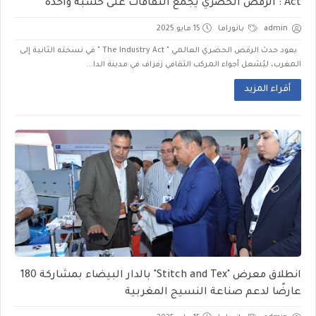
Act": الرقص الحضري يجمع الثقافات على خشبة واحدة
admin
بانوراما
15 مايو 2025
يعود حدث الرقص الحضري العالمي " The Industry Act " في نسخته الثانية إلى
المغرب، ليُشعل أجواء المركب الثقافي زفزاف في مدينة الدا...
أقراء المزيد
انطلاق معرض "Stitch and Tex" بالدار البيضاء بمشاركة 180
عارضًا لدعم صناعة النسيج المغربية