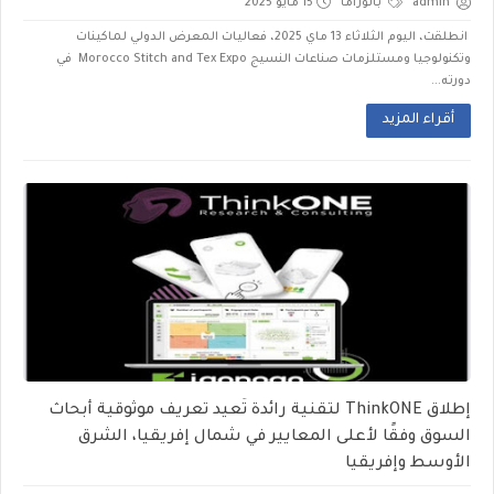
admin
بانوراما
15 مايو 2025
انطلقت، اليوم الثلاثاء 13 ماي 2025، فعاليات المعرض الدولي لماكينات
وتكنولوجيا ومستلزمات صناعات النسيج Morocco Stitch and Tex Expo في
دورته...
أقراء المزيد
إطلاق ThinkONE لتقنية رائدة تُعيد تعريف موثوقية أبحاث
السوق وفقًا لأعلى المعايير في شمال إفريقيا، الشرق
الأوسط وإفريقيا