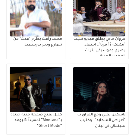
مروان حاجي يطلق فيديو كليب
محمد رأفت يطرح "عدت" من
"مملكة 12 قرنًا".. احتفاء
شوارع وبحر بورسعيد
بصري وموسيقى بتراث
المغرب العريق
ياسمين تغني وجع الفراق ب
كليل يفتح صفحة فنية جديدة
"أعراض انسحابه".. وكليب
بـ“Montana” تمهيداً لألبومه
سينمائي في لبنان
“Ghost Mode”