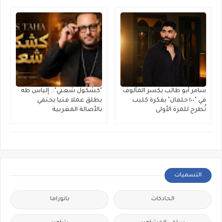
سامر أبو طالب يكسر المألوف
"كشكول شعبي".. إلياس طه
في "١٠٠ حلفان" بفكرة كليب
يطلق عملا فنيا يحتفي
تُطرح للمرة الأولى
بالأصالة المغربية
التسميات
الحادكات
بانوراما