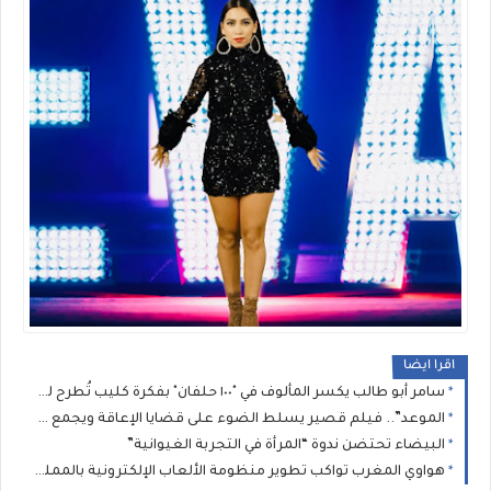
اقرا ايضا
سامر أبو طالب يكسر المألوف في "١٠٠ حلفان" بفكرة كليب تُطرح للمرة الأولى
الموعد”.. فيلم قصير يسلط الضوء على قضايا الإعاقة ويجمع مهنيي السينما بالرباط
البيضاء تحتضن ندوة “المرأة في التجربة الغيوانية”
هواوي المغرب تواكب تطوير منظومة الألعاب الإلكترونية بالمملكة بمناسبة Morocco Gaming Expo 2026