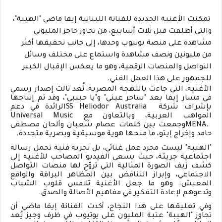
تمكنت الأغنية الجديدة للفنانة اللبنانية إيفا ماضي "الهيبة"،
والتي أطلقت قبل ثلاث أسابيع، من تجاوز حاجز المليوني
مشاهدة على منصة يوتيوب وحدها، إلى جانب تحقيقها أكثر
من مليونين ونصف مشاهدة واستماع على مختلف وسائل
التواصل والمنصات الرقمية، وهو ما يعكس الإقبال الكبير
للجمهور على هذا العمل الفني.
الأغنية، التي جاءت باللهجة المصرية، تُعد ثالث إصدار رسمي
في مسار إيفا بعد "ساحر عيني" و"يا حبيبي"، وقد تم إنتاجها
بإشراف شركة
SS Heliodor Australia
الرائدة في دعم
المواهب العربية، وبالتعاون مع
Universal Music
MENA.
وجمعت بين كلمات عصام شعبان وألحان مصطفى
حامد وإخراج إيتو، ما منحها هوية موسيقية وبصرية متجددة
.
"
الهيبة" ليست مجرد عمل غنائي، بل تجربة فنية تحمل رسالة
اجتماعية جريئة، حيث يسعى الفيديو المصاحب للأغنية إلى
كشف زيف الصورة المثالية التي تروّج لها منصات التواصل
الاجتماعي، وإبراز التناقض بين المظاهر البراقة والواقع
المعيش. وهو ما جعل الأغنية تلامس قلوب الشباب
وتدعوهم لإعادة التفكير في مفاهيم الأصالة والصدق
.
وفي تعليقها على هذا النجاح، أكدت الفنانة إيفا ماضي أن
تجاوز "الهيبة" عتبة المليون على يوتيوب في ظرف وجيز يُعد