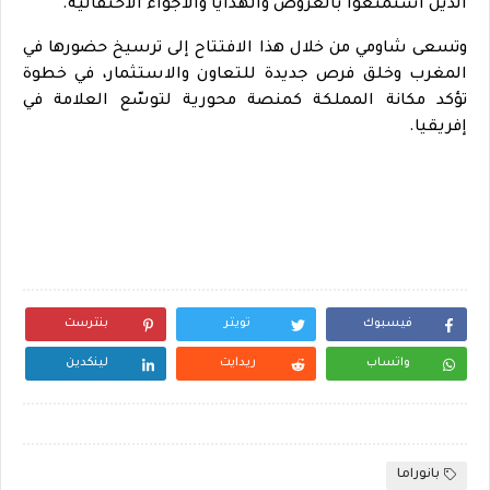
الذين استمتعوا بالعروض والهدايا والأجواء الاحتفالية.
وتسعى شاومي من خلال هذا الافتتاح إلى ترسيخ حضورها في
المغرب وخلق فرص جديدة للتعاون والاستثمار، في خطوة
تؤكد مكانة المملكة كمنصة محورية لتوسّع العلامة في
إفريقيا.
فيسبوك
تويتر
بنترست
واتساب
ريدايت
لينكدين
بانوراما