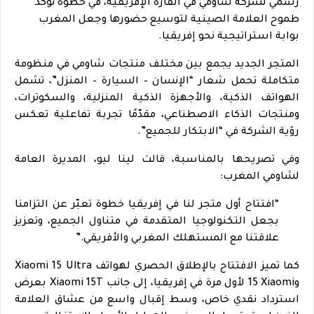
رسمي لشركة شاومي في القارة الإفريقية، في خطوة تؤكد
طموح العلامة الصينية لتوسيع حضورها وجعل المغرب
بوابة استراتيجية نحو إفريقيا.
المتجر الجديد يجمع بين مختلف منتجات شاومي في منظومة
متكاملة تحمل شعار “الإنسان – السيارة – المنزل”، تشمل
الهواتف الذكية، والأجهزة الذكية المنزلية، والسكوترات،
ومنتجات الذكاء الاصطناعي، مقدّمًا تجربة تفاعلية تعكس
رؤية الشركة في “الابتكار للجميع”.
وفي تصريحها بالمناسبة، قالت لينا ليو، المديرة العامة
لشاومي المغرب:
“افتتاح أول متجر لنا في إفريقيا خطوة تعبّر عن التزامنا
بجعل التكنولوجيا المتقدمة في متناول الجميع، وتعزيز
علاقتنا مع المستهلك المغربي والأفريقي.”
كما تميز الافتتاح بالإطلاق الحصري لهواتف
Xiaomi 15 Ultra
و
Xiaomi
15 لأول مرة في إفريقيا، إلى جانب
Xiaomi 15T
بعرض
استرداد نقدي خاص، وسط إقبال واسع من عشاق العلامة