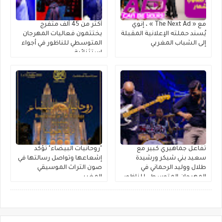
مع « The Next Ad » ، إنوي
أكثر من 45 ألف متفرج
يُسند حملته الإعلانية المقبلة
يختتمون فعاليات المهرجان
إلى الشباب المغربي
المتوسطي للناظور في أجواء
استثنائية
تفاعل جماهيري كبير مع
"روحانيات البيضاء" تؤكد
سعيد بني شيكر ورشيدة
إشعاعها وتواصل رسالتها في
طلال ووليد الرحماني في
صون التراث الموسيقي
المهرجان المتوسطي للناظور
المغربي