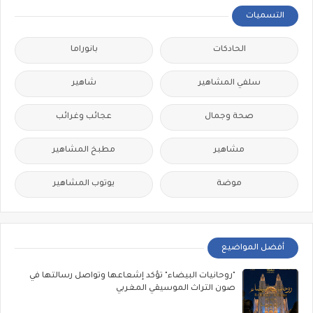
التسميات
الحادكات
بانوراما
سلفي المشاهير
شاهير
صحة وجمال
عجائب وغرائب
مشاهير
مطبخ المشاهير
موضة
يوتوب المشاهير
أفضل المواضيع
"روحانيات البيضاء" تؤكد إشعاعها وتواصل رسالتها في
صون التراث الموسيقي المغربي