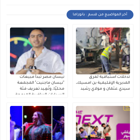
أخر المواضيع من قسم : بانوراما
تدخلات استباقية لفرق
نيسان مصر تبدأ مبيعات
المديرية الإقليمية بن امسيك،
"نيسان ماجنيت" المجمعة
سيدي عثمان و مولاي رشيد
محليًا، وتُعِيد تعريف فئة
السيارات الرياضية المدمجة
متعددة الاستخدامات