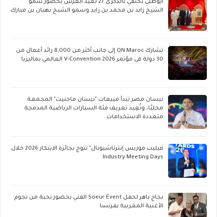
أبوظبي تحتفي بالذكرى 27 لعيد العرش بحضور سمو
الشيخ زايد بن محمد بن زايد وسمو الشيخ نهيان بن مبارك
تشارك QN Maroc إلى جانب أكثر من 8,000 رائد أعمال من
30 دولة في مؤتمر V-Convention 2026 العالمي بماليزيا
نيسان مصر تبدأ مبيعات "نيسان ماجنيت" المجمعة
محليًا، وتُعِيد تعريف فئة السيارات الرياضية المدمجة
متعددة الاستخدامات
فيليب موريس إنترناشيونال" تتوج بجائزة الابتكار 2026 خلال
Industry Meeting Days
نجاح باهر لحفل Soeur Évent الفني بحضور نخبة من نجوم
الأغنية المغربية بفرنسا