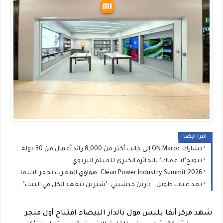
اقرا ايضا
تشارك QN Maroc إلى جانب أكثر من 8,000 رائد أعمال من 30 دولة في مؤتمر V-Convention 2026 العالمي بماليزيا
تتويج"لا عفاك" بالجائزة الكبرى للفيلم التربوي
Clean Power Industry Summit 2026: هواوي المغرب تحفز الانتقال الطاقي الصناعي في المغرب
بعد غياب طويل.. دارين حدشيتي: "شيرين بتقعد الكل في البيت".. وفضل شاكر يستحق البراءة
شهد مركز أنفا بليس مول بالدار البيضاء افتتاح أول متجر