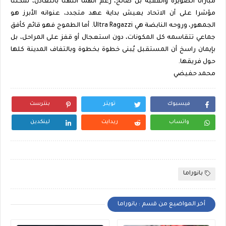
مباراتا الصويرة والفقيه بن صالح، رغم أنهما انتهتا بالتعادل، شكلتا
مؤشرا على أن الاتحاد يعيش بداية عهد متجدد، عنوانه الأبرز هو
الجمهور، وروحه النابضة هي Ultra Ragazzi. أما الطموح فهو قائم كأفق
جماعي تتقاسمه كل المكونات، دون استعجال أو قفز على المراحل، بل
بإيمان راسخ أن المستقبل يُبنى خطوة بخطوة وبالتفاف المدينة كلها
حول فريقها.
محمد حفيضي
فيسبوك
تويتر
بنترست
واتساب
ريدايت
لينكدين
بانوراما
أخر المواضيع من قسم : بانوراما