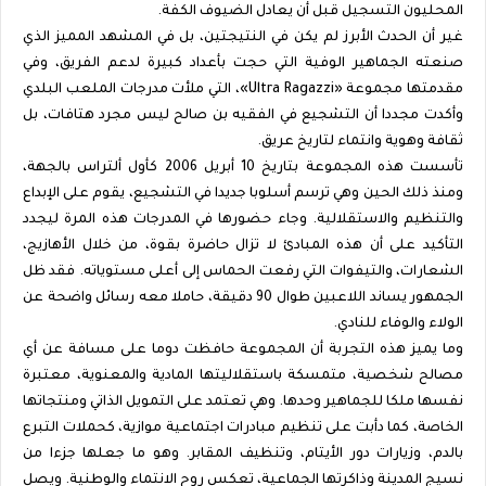
المحليون التسجيل قبل أن يعادل الضيوف الكفة.
غير أن الحدث الأبرز لم يكن في النتيجتين، بل في المشهد المميز الذي
صنعته الجماهير الوفية التي حجت بأعداد كبيرة لدعم الفريق، وفي
مقدمتها مجموعة «Ultra Ragazzi»، التي ملأت مدرجات الملعب البلدي
وأكدت مجددا أن التشجيع في الفقيه بن صالح ليس مجرد هتافات، بل
ثقافة وهوية وانتماء لتاريخ عريق.
تأسست هذه المجموعة بتاريخ 10 أبريل 2006 كأول ألتراس بالجهة،
ومنذ ذلك الحين وهي ترسم أسلوبا جديدا في التشجيع، يقوم على الإبداع
والتنظيم والاستقلالية. وجاء حضورها في المدرجات هذه المرة ليجدد
التأكيد على أن هذه المبادئ لا تزال حاضرة بقوة، من خلال الأهازيج،
الشعارات، والتيفوات التي رفعت الحماس إلى أعلى مستوياته. فقد ظل
الجمهور يساند اللاعبين طوال 90 دقيقة، حاملا معه رسائل واضحة عن
الولاء والوفاء للنادي.
وما يميز هذه التجربة أن المجموعة حافظت دوما على مسافة عن أي
مصالح شخصية، متمسكة باستقلاليتها المادية والمعنوية، معتبرة
نفسها ملكا للجماهير وحدها. وهي تعتمد على التمويل الذاتي ومنتجاتها
الخاصة، كما دأبت على تنظيم مبادرات اجتماعية موازية، كحملات التبرع
بالدم، وزيارات دور الأيتام، وتنظيف المقابر. وهو ما جعلها جزءا من
نسيج المدينة وذاكرتها الجماعية، تعكس روح الانتماء والوطنية. ويصل