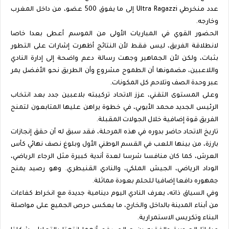
عدد منخرطي Ultra Ragazzi إلى ما يفوق 500 عضو، من داخل المغرب
وخارجه.
الحضور القوي في المباريات الأولى من الموسم أعطى بعدا خاصا
لانطلاقة الفريق، ليس فقط لأن النتائج أظهرت إشارات على التطور
بثبات، ولكن لأن الجماهير وجهت رسالة دعم واضحة إلى إدارة النادي
واللاعبين، مضمونها أن الطموح مشروع وأن الطريق نحو الأفضل يمر
عبر وحدة الصف وتلاحم كل المكونات.
وعلى المستوى التقني، عزز الاتحاد تركيبته بلاعبين جدد بعد انتخاب
الرئيس الجديد محمد الأيوبي، في خطوة يراهن عليها المتابعون لتمنح
الفريق قوة إضافية خلال الجولات المقبلة.
تاريخ الاتحاد حاضر بدوره في هذه المرحلة، فقد سبق له أن حقق إنجازات
بارزة، من بينها اللعب في القسم الوطني الأول وبلوغ نصف نهائي كأس
العرش، كما كان منافسا شرسا لعدة أندية كبيرة مثل الرجاء الرياضي،
الوداد الرياضي، الجيش الملكي، والنادي القنيطري. وهو رصيد يمنح
جمهوره دافعا إضافيا للحلم بعودة مماثلة.
وفي السياق ذاته، يعرف النادي اليوم دينامية جديدة مع انخراط كفاءات
من أبناء المدينة بالداخل والخارج، ما يعكس حرص الجميع على مواصلة
البناء وتكريس الاستمرارية.