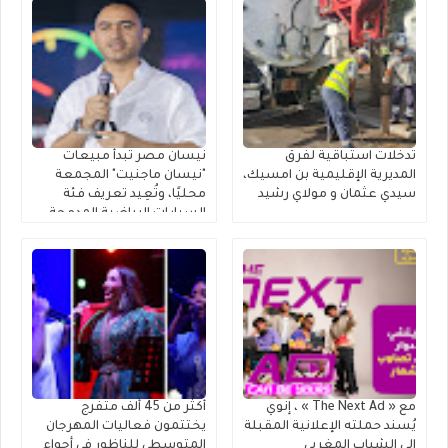
تدخلات استباقية لفرق
نيسان مصر تبدأ مبيعات
المديرية الإقليمية بن امسيك،
"نيسان ماجنيت" المجمعة
سيدي عثمان و مولاي رشيد
محليًا، وتُعِيد تعريف فئة
السيارات الرياضية المدمجة
متعددة الاستخدامات
مع « The Next Ad » ، إنوي
أكثر من 45 ألف متفرج
يُسند حملته الإعلانية المقبلة
يختتمون فعاليات المهرجان
إلى الشباب المغربي
المتوسطي للناظور في أجواء