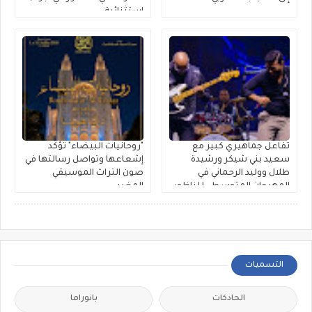
استثنائية
تفاعل جماهيري كبير مع
"روحانيات البيضاء" تؤكد
سعيد بني شيكر ورشيدة
إشعاعها وتواصل رسالتها في
طلال ووليد الرحماني في
صون التراث الموسيقي
المهرجان المتوسطي للناظور
المغربي
التسميات
الحادكات
بانوراما