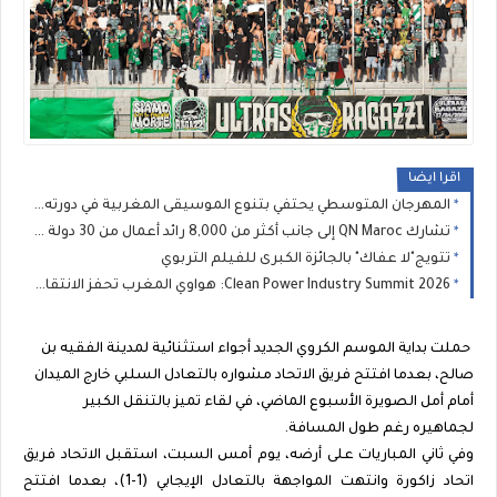
اقرا ايضا
المهرجان المتوسطي يحتفي بتنوع الموسيقى المغربية في دورته الثانية عشرة
تشارك QN Maroc إلى جانب أكثر من 8,000 رائد أعمال من 30 دولة في مؤتمر V-Convention 2026 العالمي بماليزيا
تتويج"لا عفاك" بالجائزة الكبرى للفيلم التربوي
Clean Power Industry Summit 2026: هواوي المغرب تحفز الانتقال الطاقي الصناعي في المغرب
حملت بداية الموسم الكروي الجديد أجواء استثنائية لمدينة الفقيه بن
صالح، بعدما افتتح فريق الاتحاد مشواره بالتعادل السلبي خارج الميدان
أمام أمل الصويرة الأسبوع الماضي، في لقاء تميز بالتنقل الكبير
لجماهيره رغم طول المسافة.
وفي ثاني المباريات على أرضه، يوم أمس السبت، استقبل الاتحاد فريق
اتحاد زاكورة وانتهت المواجهة بالتعادل الإيجابي (1-1)، بعدما افتتح