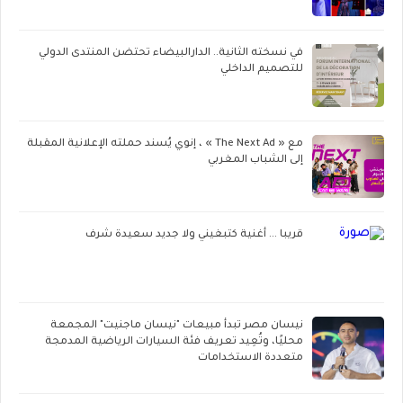
في نسخته الثانية.. الدارالبيضاء تحتضن المنتدى الدولي
للتصميم الداخلي
مع « The Next Ad » ، إنوي يُسند حملته الإعلانية المقبلة
إلى الشباب المغربي
قريبا ... أغنية كتبغيني ولا جديد سعيدة شرف
نيسان مصر تبدأ مبيعات "نيسان ماجنيت" المجمعة
محليًا، وتُعِيد تعريف فئة السيارات الرياضية المدمجة
متعددة الاستخدامات