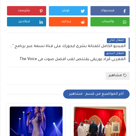
فيسبوك
تويتر
بنترست
واتساب
ريدايت
لينكدين
المقال التالي
الفيديو الكامل للفنانة بشرى ايجورك على قناة نسمة عبر برنامج " ناس نسمة"
المقال السابق
المغربى مُراد بوريقى يقتنص لقب أفضل صوت فى The Voice
مشاهير
أخر المواضيع من قسم : مشاهير