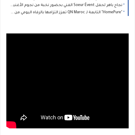
نجاح باهر لحفل Soeur Évent الفني بحضور نخبة من نجوم الأغنية المغربية بفرنسا
"HomePure" التابعة لـ QN Maroc تعزز التزامها بالرفاه اليومي من خلال حلول متقدمة لتنقية المياه