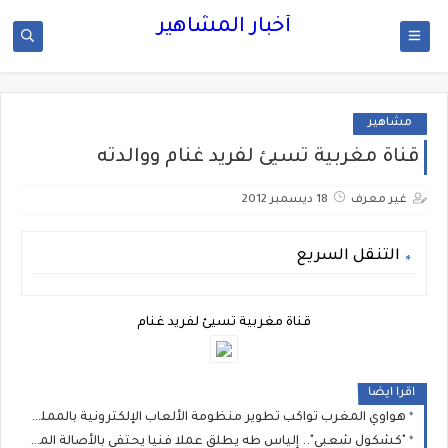
أخبار المشاهير
مشاهير
قناة مغربية تسيئ لفريد غنام ووالدته
غير معرف
18 ديسمبر 2012
التنقل السريع
قناة مغربية تسيئ لفريد غنام
اقرا ايضا
هواوي المغرب تواكب تطوير منظومة الألعاب الإلكترونية بالمملكة بمناسبة Morocco Gaming Expo 2026
"كشكول شعبي".. إلياس طه يطلق عملا فنيا يحتفي بالأصالة المغربية