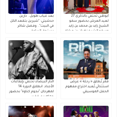
أبوظبي تحتفي بالذكرى 27
بعد غياب طويل.. دارين
لعيد العرش بحضور سمو
حدشيتي: "شيرين بتقعد الكل
الشيخ زايد بن محمد بن زايد
في البيت".. وفضل شاكر
وسمو الشيخ نهيان بن مبارك
يستحق البراءة
قمر يُطلق « رحلة » عرضٌ
الدار البيضاء تحتفي بإيقاعات
استثنائي يُعيد اختراع مفهوم
الأجداد: انطلاق الدورة 14
الحفل الموسيقي
لمهرجان "نجوم كناوة" بحضور
جماهيري غفير