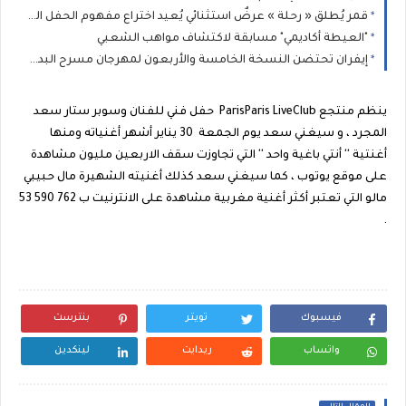
قمر يُطلق « رحلة » عرضٌ استثنائي يُعيد اختراع مفهوم الحفل الموسيقي
"العيطة أكاديمي" مسابقة لاكتشاف مواهب الشعبي
إيفران تحتضن النسخة الخامسة والأربعون لمهرجان مسرح البدوي تحت شعار: “الفن في خدمة التنمية”
ينظم منتجع ParisParis LiveClub حفل فني للفنان وسوبر ستار سعد
المجرد ، و سيغني سعد يوم الجمعة 30 يناير أشهر أغنياته ومنها
أغنتية '' أنتي باغية واحد '' التي تجاوزت سقف الاربعين مليون مشاهدة
على موقع يوتوب ، كما سيغني سعد كذلك أغنيته الشهيرة مال حبيبي
مالو التي تعتبر أكثر أغنية مغربية مشاهدة على الانترنيت ب
53 590 762
.
فيسبوك
تويتر
بنترست
واتساب
ريدايت
لينكدين