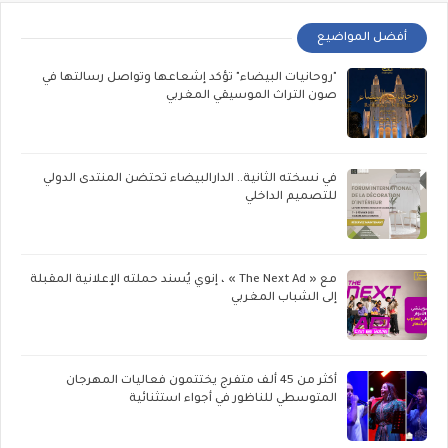
أفضل المواضيع
"روحانيات البيضاء" تؤكد إشعاعها وتواصل رسالتها في
صون التراث الموسيقي المغربي
في نسخته الثانية.. الدارالبيضاء تحتضن المنتدى الدولي
للتصميم الداخلي
مع « The Next Ad » ، إنوي يُسند حملته الإعلانية المقبلة
إلى الشباب المغربي
أكثر من 45 ألف متفرج يختتمون فعاليات المهرجان
المتوسطي للناظور في أجواء استثنائية