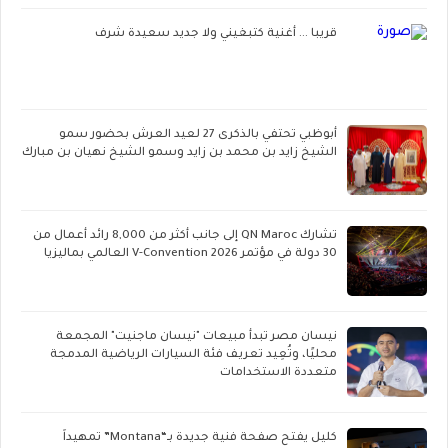
قريبا ... أغنية كتبغيني ولا جديد سعيدة شرف
أبوظبي تحتفي بالذكرى 27 لعيد العرش بحضور سمو
الشيخ زايد بن محمد بن زايد وسمو الشيخ نهيان بن مبارك
تشارك QN Maroc إلى جانب أكثر من 8,000 رائد أعمال من
30 دولة في مؤتمر V-Convention 2026 العالمي بماليزيا
نيسان مصر تبدأ مبيعات "نيسان ماجنيت" المجمعة
محليًا، وتُعِيد تعريف فئة السيارات الرياضية المدمجة
متعددة الاستخدامات
كليل يفتح صفحة فنية جديدة بـ“Montana” تمهيداً