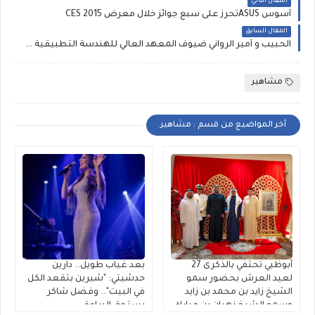
المقال التالي
أسوس ASUSتُحرز على سبع جوائز خلال معرض CES 2015
المقال السابق
الحبيب و أمير الرواني ضيوف المعهد العالي للهندسة التطبيقية IGA BELVEDERE
مشاهير
أخر المواضيع من قسم : مشاهير
أبوظبي تحتفي بالذكرى 27
بعد غياب طويل.. دارين
لعيد العرش بحضور سمو
حدشيتي: "شيرين بتقعد الكل
الشيخ زايد بن محمد بن زايد
في البيت".. وفضل شاكر
وسمو الشيخ نهيان بن مبارك
يستحق البراءة