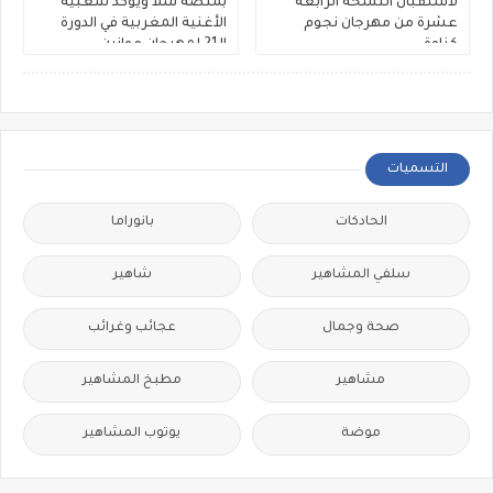
لاستقبال النسخة الرابعة
بمنصة سلا ويؤكد شعبية
عشرة من مهرجان نجوم
الأغنية المغربية في الدورة
كناوة
الـ21 لمهرجان موازين
التسميات
الحادكات
بانوراما
سلفي المشاهير
شاهير
صحة وجمال
عجائب وغرائب
مشاهير
مطبخ المشاهير
موضة
يوتوب المشاهير