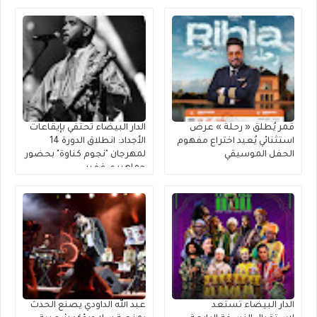
قمر يُطلق « رحلة » عرضٌ
الدار البيضاء تحتفي بإيقاعات
استثنائي يُعيد اختراع مفهوم
الأجداد: انطلاق الدورة 14
الحفل الموسيقي
لمهرجان "نجوم كناوة" بحضور
جماهيري غفير
الدار البيضاء تستعد
عبد الله الداودي يصنع الحدث