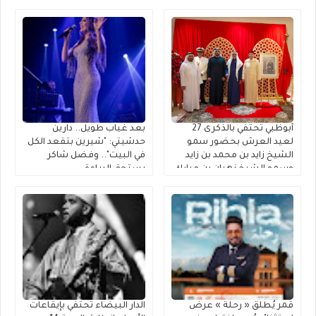
أبوظبي تحتفي بالذكرى 27
بعد غياب طويل.. دارين
لعيد العرش بحضور سمو
حدشيتي: "شيرين بتقعد الكل
الشيخ زايد بن محمد بن زايد
في البيت".. وفضل شاكر
وسمو الشيخ نهيان بن مبارك
يستحق البراءة
قمر يُطلق « رحلة » عرضٌ
الدار البيضاء تحتفي بإيقاعات