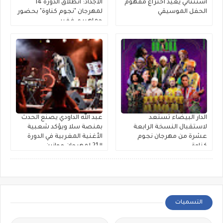
استثنائي يُعيد اختراع مفهوم
الأجداد: انطلاق الدورة 14
الحفل الموسيقي
لمهرجان "نجوم كناوة" بحضور
جماهيري غفير
الدار البيضاء تستعد
عبد الله الداودي يصنع الحدث
لاستقبال النسخة الرابعة
بمنصة سلا ويؤكد شعبية
عشرة من مهرجان نجوم
الأغنية المغربية في الدورة
كناوة
الـ21 لمهرجان موازين
التسميات