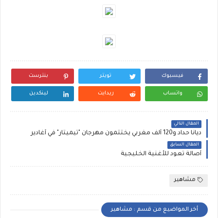
فيسبوك
تويتر
بنترست
واتساب
ريدايت
لينكدين
المقال التالي
ديانا حداد و120 ألف مغربي يختتمون مهرجان "تيميتار" في أغادير
المقال السابق
أصالة تعود للأغنية الخليجية
مشاهير
أخر المواضيع من قسم : مشاهير