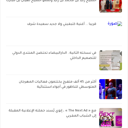
الشيخ زايد بن محمد بن زايد وسمو الشيخ نهيان بن مبارك
قريبا ... أغنية كتبغيني ولا جديد سعيدة شرف
في نسخته الثانية.. الدارالبيضاء تحتضن المنتدى الدولي
للتصميم الداخلي
أكثر من 45 ألف متفرج يختتمون فعاليات المهرجان
المتوسطي للناظور في أجواء استثنائية
مع « The Next Ad » ، إنوي يُسند حملته الإعلانية المقبلة
إلى الشباب المغربي