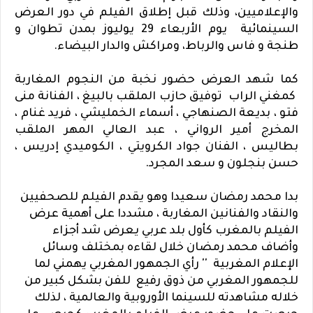
والإعلاميين، وذلك قبل إطلاق الفيلم في دور العرض
السينمائية يوم الأربعاء 29 يوليوز
بمدن تطوان و
طنجة و فاس والرباط، ومراكش والدار البيضاء
.
كما شهد العرض حضور نخبة من النجوم المغاربة
كمغني الراب توفيق حازب الملقب بالبيغ ، الفنانة منى
فتو ، بديعة الصنهاجي ، أسماء الخمليشي ، فريد غنام ،
المخرج أمير الرواني ، عبد العالي المهر الملقب
بطاليس ، الفنان جواد الكرويتي ، الكوميدي إدريس ،
حسن بنجلون و سعد المجرد.
بدا محمد رمضان سعيدا وهو يقدم الفيلم للصحفيين
والنقاد والفنانين المغاربة ، مشددا على أهمية عرض
الفيلم بالمغرب كأول بلد عربي يعرض شد أجزاء
وأضاف محمد رمضان خلال لقاءه بمختلف وسائل
الإعلام المغربية '' رأي الجمهور المغربي يهمني لما
للجمهور المغربي من ذوق رفيع للفن بشكل كبير من
خلاله مشاهدته للسينما الأوروبية والعالمية ، لذلك