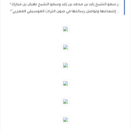
"روحانيات البيضاء" تؤكد إشعاعها وتواصل رسالتها في صون التراث الموسيقي المغربي