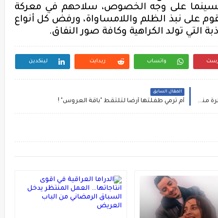
سينما
على وجه الخصوص،
سلاحهم في معركة
وم على
نبذ
الظلم واللامساواة،
ورفض كل أنواع
ذبة
التي تولد الكراهية
وكافة صور
النفاق
.
رست
واتساب
ريدايت
لينكدين
المقال السابق
عادل أصيل يستعد لإطلاق أغنية جديدة بعنوان " نظرة منك "‎
أم ترمي طفلتها أرضًا لتلتقط "باقة العروس" !