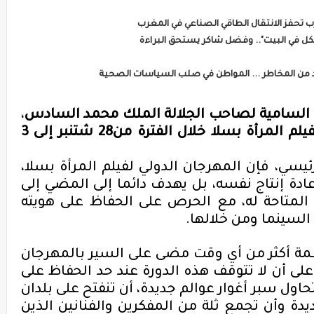
كل في البيت".. وفضل شاكر يستحق البراءة
ة السامية لصاحب
الجلالة
الملك
محمد السادس
،
يلم
المرأة
بسلا
خلال الفترة
من
28
شتنبر إلى 3
يسي، فإن المهرجان الدولي لفيلم المرأة بسلا،
عادة إنتاج نفسه، بل يهدف دائما إلى المضي إلى
 المتاحة له، مع الحرص على الحفاظ على هويته
لسينما ومن خلالها
.
نظمة أكثر من أي وقت مضى على
السير بالمهرجان
على
أن
لا تتوقف
هذه الدورة عند حد الحفاظ على
حاول
سبر أغوار
عوالم جديدة،
أن تنفتح
على
بلدان
يدة
وأن تجمع
ثلة من
المفكرين
والفنانين
الذين