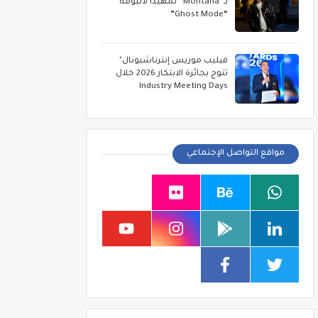
بـ“Montana” تمهيداً لألبومه
“Ghost Mode”
فيليب موريس إنترناشيونال"
تتوج بجائزة الابتكار 2026 خلال
Industry Meeting Days
مواقع التواصل الإجتماعي