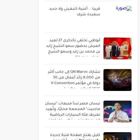
قريبا ... أغنية كتبغيني ولا جديد
سعيدة شرف
أبوظبي تحتفي بالذكرى 27 لعيد
العرش بحضور سمو الشيخ زايد
بن محمد بن زايد وسمو الشيخ
نهيان بن مبارك
تشارك QN Maroc إلى جانب أكثر
من 8,000 رائد أعمال من 30
دولة في مؤتمر V-Convention
2026 العالمي بماليزيا
نيسان مصر تبدأ مبيعات "نيسان
ماجنيت" المجمعة محليًا، وتُعِيد
تعريف فئة السيارات الرياضية
المدمجة متعددة الاستخدامات
كليل يفتح صفحة فنية جديدة