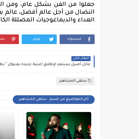
جعلوا
من
الفن بشكل عام
،
و
من
ال
النضال
من أجل عالم
أفضل، عالم
يق
ال
عداء و
الديماغوجيات المضللة
الكا
فيسبوك
تويتر
بنت
المقال التالي
سلفي المشاهير
أخر المواضيع من قسم : سلفي المشاهير