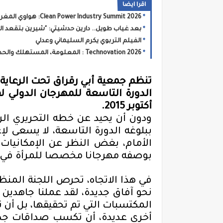
اقرا ايضا
Clean Power Industry Summit 2026: هواوي المغرب تحفز الانتقال الطاقي الصناعي في المغرب
بعد غياب طويل.. دارين حدشيتي: "شيرين بتقعد ال
الفيلم التربوي يكرم السليماني وعدلي
Technovation 2026 : المعلومة، المستهلك والحد من المخاطر ... المواطن في صلب السياسات الصحية
تنظم جمعية
أبي رقراق
تحت
الرعاي
الدورة
التاسعة
للمهرجان الدولي لف
أكتوبر 2015
.
ودون
أن يحيد
عن خطه التحريري الرئ
ببلوغه
الدورة التاسعة، لا يسعى لإ
الأمام، بغض النظر عن الإمكانيات
بوصفه مهرجانا مخصصا للمرأة في ا
في هذا الاتجاه، تحرص اللجنة الم
نحو آفاق جديدة
، لقد
عملنا جاهدين 
المكتسبات
التي تم تحقيقها، بل أن ت
أخرى عديدة،
أن تكسب صداقات جد