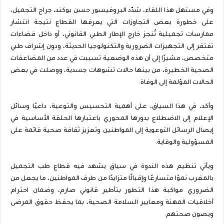
وفي مستهل هذا اللقاء، شدّد البروفيسور حسن بوكند، جراح التجميل،
على خطورة بعض التجاوزات التي يعرفها القطاع نتيجة انتشار
ممارسات تجميلية تُنجز خارج الإطار الطبي القانوني، أو داخل فضاءات
تفتقر إلى التجهيزات الضرورية والتكنولوجيا الحديثة، ودون إشراف طبي
متخصص، مشيرًا إلى أن هذه الوضعية تسببت في عدد من المضاعفات
الصحية الخطيرة، من بينها حالات تشوهات جسدية، ووصلت في بعض
الحالات المؤلمة إلى الوفاة.
وأكد، في هذا السياق، على أهمية التحسيس والتوعية، داعيًا وسائل
الإعلام إلى الاضطلاع بدورها المحوري باعتبارها الحلقة الأساسية في
إيصال الرسائل التوعوية إلى المواطنين وتعزيز ثقافة صحية قائمة على
المسؤولية والوقاية.
ويأتي تنظيم هذه الندوة في سياق يشهد فيه قطاع طب التجميل
بالمغرب نموًا متسارعًا وإقبالًا متزايدًا من طرف المواطنين، ما يجعل من
الضروري مواكبة هذا التطور بتأطير قانوني صارم، وضمان احترام
أخلاقيات المهنة ومعايير السلامة الصحية، بما يحفظ حقوق المرضى
ويصون صحتهم.