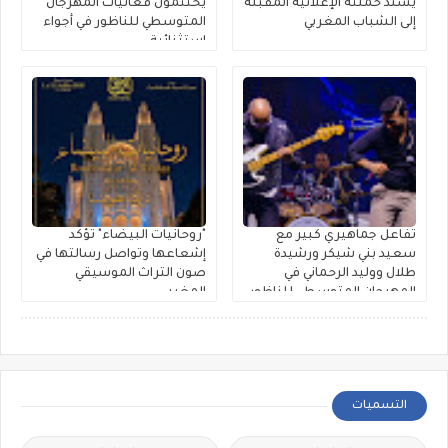
يُسند حملته الإعلانية المقبلة
يختتمون فعاليات المهرجان
إلى الشباب المغربي
المتوسطي للناظور في أجواء
استثنائية
تفاعل جماهيري كبير مع
"روحانيات البيضاء" تؤكد
سعيد بني شيكر ورشيدة
إشعاعها وتواصل رسالتها في
طلال ووليد الرحماني في
صون التراث الموسيقي
المهرجان المتوسطي للناظور
المغربي
التسميات