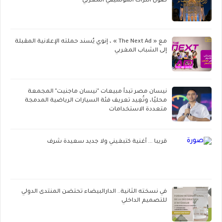
صون التراث الموسيقي المغربي
مع « The Next Ad » ، إنوي يُسند حملته الإعلانية المقبلة
إلى الشباب المغربي
نيسان مصر تبدأ مبيعات "نيسان ماجنيت" المجمعة
محليًا، وتُعِيد تعريف فئة السيارات الرياضية المدمجة
متعددة الاستخدامات
قريبا ... أغنية كتبغيني ولا جديد سعيدة شرف
في نسخته الثانية.. الدارالبيضاء تحتضن المنتدى الدولي
للتصميم الداخلي