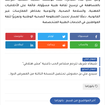
بالمساهمة في ترسيخ ثقافة طبية مسؤولة، قائمة على الأخلاقيات
المهنية، والسلامة الصحية، والتوعية بمخاطر الممارسات غير
القانونية، دعمًا لمسار تحديث المنظومة الصحية الوطنية وتعزيزًا لثقة
المواطنين في الخدمات الطبية المتخصصة
فيسبوك
تويتر
بنترست
واتساب
ريدايت
لينكدين
المقال التالي
شيماء شريف تترجم مشاعر الحب بأغنية "مش هتلاقي"
المقال السابق
سيدي علي بن حمدوش تحتضن النسخة الثالثة من المعرض الدولي لتربية المواشي والفلاحة من 14 إلى 16 ماي 2026 تحت شعار: “تأهيل القطيع والأمن الغذائي”
بانوراما
أخر المواضيع من قسم : بانوراما