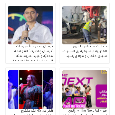
تدخلات استباقية لفرق
نيسان مصر تبدأ مبيعات
المديرية الإقليمية بن امسيك،
"نيسان ماجنيت" المجمعة
سيدي عثمان و مولاي رشيد
محليًا، وتُعِيد تعريف فئة
السيارات الرياضية المدمجة
متعددة الاستخدامات
مع « The Next Ad » ، إنوي
أكثر من 45 ألف متفرج