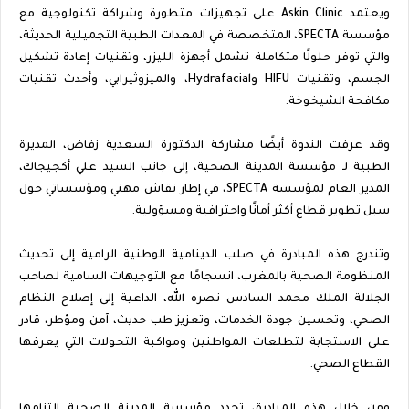
ويعتمد Askin Clinic على تجهيزات متطورة وشراكة تكنولوجية مع
مؤسسة SPECTA، المتخصصة في المعدات الطبية التجميلية الحديثة،
والتي توفر حلولًا متكاملة تشمل أجهزة الليزر، وتقنيات إعادة تشكيل
الجسم، وتقنيات HIFU وHydrafacial، والميزوثيرابي، وأحدث تقنيات
مكافحة الشيخوخة.
وقد عرفت الندوة أيضًا مشاركة الدكتورة السعدية زفاض، المديرة
الطبية لـ مؤسسة المدينة الصحية، إلى جانب السيد علي أكجيجاك،
المدير العام لمؤسسة SPECTA، في إطار نقاش مهني ومؤسساتي حول
سبل تطوير قطاع أكثر أمانًا واحترافية ومسؤولية.
وتندرج هذه المبادرة في صلب الدينامية الوطنية الرامية إلى تحديث
المنظومة الصحية بالمغرب، انسجامًا مع التوجيهات السامية لصاحب
الجلالة الملك محمد السادس نصره الله، الداعية إلى إصلاح النظام
الصحي، وتحسين جودة الخدمات، وتعزيز طب حديث، آمن ومؤطر، قادر
على الاستجابة لتطلعات المواطنين ومواكبة التحولات التي يعرفها
القطاع الصحي.
ومن خلال هذه المبادرة، تجدد مؤسسة المدينة الصحية التزامها