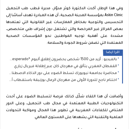
وفي هذا الإطار، أكدت الدكتورة كوثر مدوّار، مديرة قطب طب التجميل
Askin Clinic بمؤسسة المدينة الصحية، أن هذه المبادرة تهدف أساسًا إلى
التحسيس والتوعية بمخاطر الممارسات غير القانونية التي تعتمدها
بعض المراكز غير المرخصة والتي تشتغل دون إشراف طبي متخصص،
مشددة على أهمية توجيه المواطنين نحو المؤسسات الصحية
المعتمدة التي تضمن شروط الجودة والسلامة.
اقرا ايضا
بالفيديو : أزيد من 1500 شخص يحضرون إطلاق ألبوم “Desperado” لـ STORMY
القفطان المغربي يتألق في مهرجان كان عبر إطلالة فيريال زياري
محاضرة بجامعة نيويورك تسلط الضوء على دور الذكاء الاصطناعي في نشر الكراهية
اختتام ناجح للدورة الأولى من مهرجان الرمال بوزنيقة باستقطاب أزيد من 80 ألف متفرج خلال يومين
وأضافت أن هذا اللقاء شكّل كذلك فرصة لتسليط الضوء على أحدث
التكنولوجيات الطبية المعتمدة في مجال طب التجميل، وعلى الدور
المتنامي للكفاءات المغربية في تطوير هذا المجال ومواكبة التحولات
العلمية والتقنية التي يشهدها على المستوى العالمي.