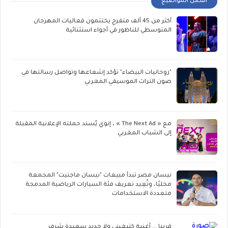
أفضل المواضيع
أكثر من 45 ألف متفرج يختتمون فعاليات المهرجان
المتوسطي للناظور في أجواء استثنائية
"روحانيات البيضاء" تؤكد إشعاعها وتواصل رسالتها في
صون التراث الموسيقي المغربي
مع « The Next Ad » ، إنوي يُسند حملته الإعلانية المقبلة
إلى الشباب المغربي
نيسان مصر تبدأ مبيعات "نيسان ماجنيت" المجمعة
محليًا، وتُعِيد تعريف فئة السيارات الرياضية المدمجة
متعددة الاستخدامات
قريبا ... أغنية كتبغيني ولا جديد سعيدة شرف