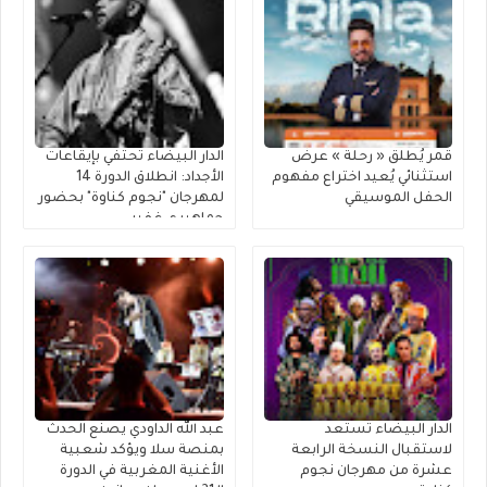
قمر يُطلق « رحلة » عرضٌ
الدار البيضاء تحتفي بإيقاعات
استثنائي يُعيد اختراع مفهوم
الأجداد: انطلاق الدورة 14
الحفل الموسيقي
لمهرجان "نجوم كناوة" بحضور
جماهيري غفير
الدار البيضاء تستعد
عبد الله الداودي يصنع الحدث
لاستقبال النسخة الرابعة
بمنصة سلا ويؤكد شعبية
عشرة من مهرجان نجوم
الأغنية المغربية في الدورة