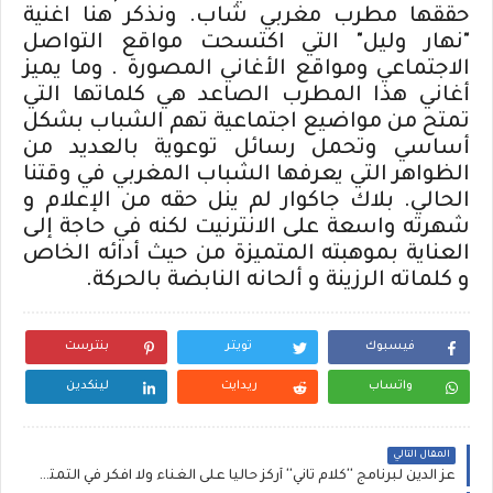
حققها مطرب مغربي شاب. ونذكر هنا اغنية
"نهار وليل" التي اكتسحت مواقع التواصل
الاجتماعي ومواقع الأغاني المصورة . وما يميز
أغاني هذا المطرب الصاعد هي كلماتها التي
تمتح من مواضيع اجتماعية تهم الشباب بشكل
أساسي وتحمل رسائل توعوية بالعديد من
الظواهر التي يعرفها الشباب المغربي في وقتنا
الحالي. بلاك جاكوار لم ينل حقه من الإعلام و
شهرته واسعة على الانترنيت لكنه في حاجة إلى
العناية بموهبته المتميزة من حيث أدائه الخاص
و كلماته الرزينة و ألحانه النابضة بالحركة.
فيسبوك
تويتر
بنترست
واتساب
ريدايت
لينكدين
المقال التالي
عز الدين لبرنامج ''كلام ثاني'' أركز حاليا على الغناء ولا افكر في التمثيل