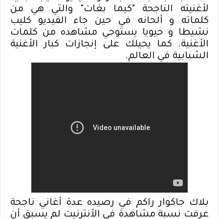
لأغنيته الناجحة "كيما بغات" والتي هي من
كلماته و ألحانه في حين جاء الفيديو كليب
نشيطا و حيويا يستوحي مشاهده من كلمات
الأغنية. كما يحيلك على إنجازات كبار الأغنية
الشبابية في العالم.
بلاك جاكوار راكم في رصيده عدة أغاني ناجحة
عرفت نسبة مشاهدة في الأنترنيت لم يسبق أن