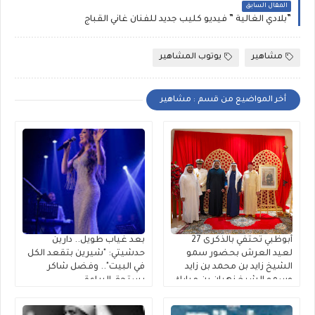
المقال السابق
”بلادي الغالية ” فيديو كليب جديد للفنان غاني القباج
مشاهير
يوتوب المشاهير
أخر المواضيع من قسم : مشاهير
أبوظبي تحتفي بالذكرى 27
بعد غياب طويل.. دارين
لعيد العرش بحضور سمو
حدشيتي: "شيرين بتقعد الكل
الشيخ زايد بن محمد بن زايد
في البيت".. وفضل شاكر
وسمو الشيخ نهيان بن مبارك
يستحق البراءة