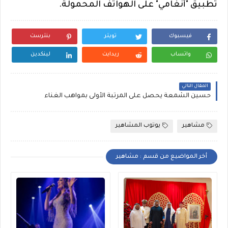
تطبيق "أنغامي" على الهواتف المحمولة
.
فيسبوك
تويتر
بنترست
واتساب
ريدايت
لينكدين
المقال التالي
حسين الشمعة‬ يحصل على المرتبة الأولى بمواهب الغناء‎
مشاهير
يوتوب المشاهير
أخر المواضيع من قسم : مشاهير