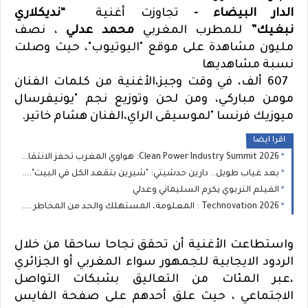
الدار البيضاء -
تجاوزت أغنية
“نديكلاري
نبغيك”
للمطرب المغربي
محمد عدلي
، نصف
مليون مشاهدة على موقع "اليوتيوب"، حيث وصلت
نسبة مشاهديها
607
ألف، في وقت وجيز،الأغنية من كلمات الفنان
مومن مباركي، ومن لحن وتوزيع نجم "يونيفرسال
ميوزيك فرنسا "لموسيقى الراي،الفنان هشام خاتير
.
اقرا ايضا
Clean Power Industry Summit 2026: هواوي المغرب تحفز الانتقال الطاقي الصناعي في المغرب
بعد غياب طويل.. دارين حدشيتي: "شيرين بتقعد الكل في البيت".. وفضل شاكر يستحق البراءة
الفيلم التربوي يكرم السليماني وعدلي
Technovation 2026 : المعلومة، المستهلك والحد من المخاطر ... المواطن في صلب السياسات الصحية
واستطاعت الأغنية أن تحقق نجاحا ساحقا من خلال
الردود الايجابية للجمهور سواء المغربي أو الجزائري
،عبر المئات من التعاليق بشبكات التواصل
الاجتماعي ، حيث علق أحدهم على صفحة الفايس