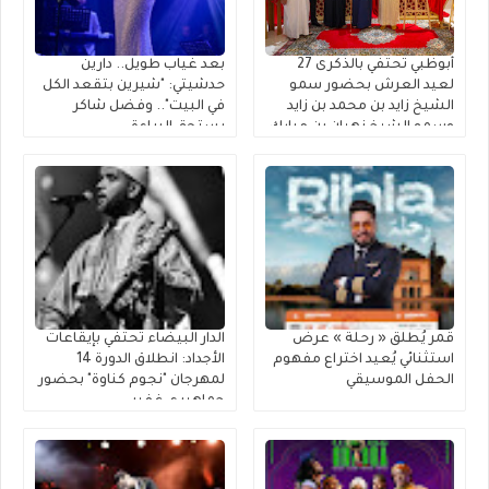
أبوظبي تحتفي بالذكرى 27
بعد غياب طويل.. دارين
لعيد العرش بحضور سمو
حدشيتي: "شيرين بتقعد الكل
الشيخ زايد بن محمد بن زايد
في البيت".. وفضل شاكر
وسمو الشيخ نهيان بن مبارك
يستحق البراءة
قمر يُطلق « رحلة » عرضٌ
الدار البيضاء تحتفي بإيقاعات
استثنائي يُعيد اختراع مفهوم
الأجداد: انطلاق الدورة 14
الحفل الموسيقي
لمهرجان "نجوم كناوة" بحضور
جماهيري غفير