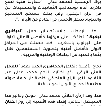
بوك الرسمية لمحمد عدلي ''محاولة فنية تضع
ذاكرتنا أمام نوستالجيا الثمانينات والتسعينات من
فن الراي الجميل، وهي بذلك تستحق التشجيع
والتنويه، ننتظر الأحسن في القادم من الأيام...''.
هذا الإعجاب والاستحسان جعل
“نديكلاري
نبغيك”
تحافظ على مركزها كأفضل الأغاني تداولا
على اليوتوب بالمغرب ، كما حصلت على المراكز
الأولى كأفضل أغنية بتصويت المستمعين خلال
بثها بالعديد من الإذاعات الوطنية والعربية .
نجاح الأغنية وتفاعل الجماهيري الكبير يعود " للعمل
الفني الراقي الذي اختاره النجم محمد عدلي عبر
انتقاءه للون الراي العاطفي خاصة وأن خامة صوته
مطيعة لجميع الألوان الموسيقية.
هذا، وقد ارتأى الثلاثي محمد عدلي، مومن وخاتير هذا
السينغل الخاص، إهداء هذه الأغنية إلى روح
الفنان