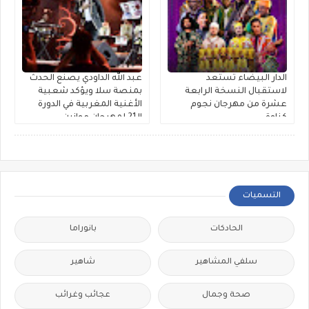
الدار البيضاء تستعد
عبد الله الداودي يصنع الحدث
لاستقبال النسخة الرابعة
بمنصة سلا ويؤكد شعبية
عشرة من مهرجان نجوم
الأغنية المغربية في الدورة
كناوة
الـ21 لمهرجان موازين
التسميات
الحادكات
بانوراما
سلفي المشاهير
شاهير
صحة وجمال
عجائب وغرائب