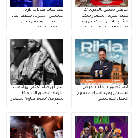
أبوظبي تحتفي بالذكرى 27
بعد غياب طويل.. دارين
لعيد العرش بحضور سمو
حدشيتي: "شيرين بتقعد الكل
الشيخ زايد بن محمد بن زايد
في البيت".. وفضل شاكر
وسمو الشيخ نهيان بن مبارك
يستحق البراءة
قمر يُطلق « رحلة » عرضٌ
الدار البيضاء تحتفي بإيقاعات
استثنائي يُعيد اختراع مفهوم
الأجداد: انطلاق الدورة 14
الحفل الموسيقي
لمهرجان "نجوم كناوة" بحضور
جماهيري غفير