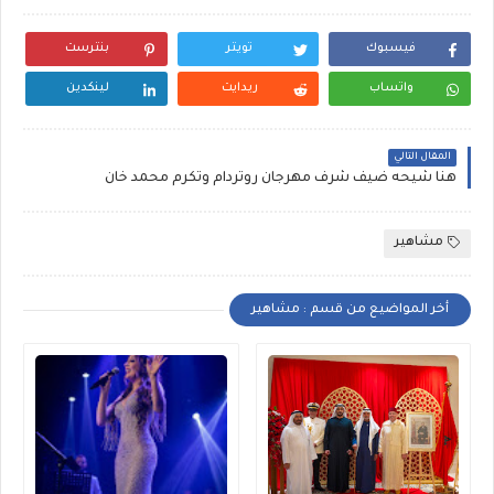
فيسبوك
تويتر
بنترست
واتساب
ريدايت
لينكدين
المقال التالي
هنا شيحه ضيف شرف مهرجان روتردام وتكرم محمد خان
مشاهير
أخر المواضيع من قسم : مشاهير