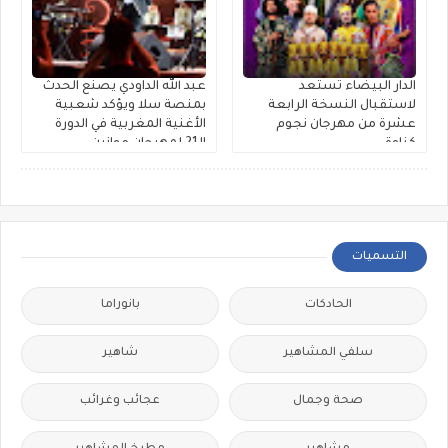
الدار البيضاء تستعد
عبد الله الداودي يصنع الحدث
لاستقبال النسخة الرابعة
بمنصة سلا ويؤكد شعبية
عشرة من مهرجان نجوم
الأغنية المغربية في الدورة
كناوة
الـ21 لمهرجان موازين
التسميات
الحادكات
بانوراما
سلفي المشاهير
شاهير
صحة وجمال
عجائب وغرائب