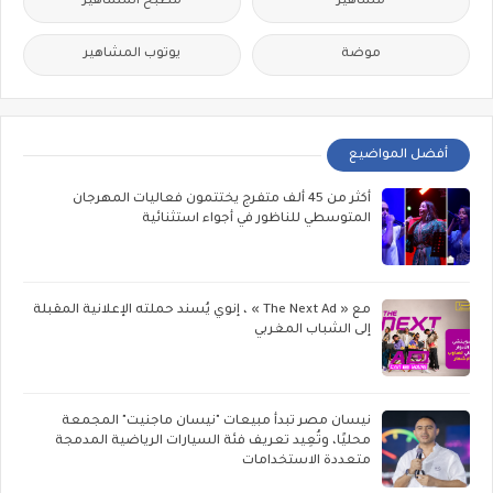
مشاهير
مطبخ المشاهير
موضة
يوتوب المشاهير
أفضل المواضيع
أكثر من 45 ألف متفرج يختتمون فعاليات المهرجان
المتوسطي للناظور في أجواء استثنائية
مع « The Next Ad » ، إنوي يُسند حملته الإعلانية المقبلة
إلى الشباب المغربي
نيسان مصر تبدأ مبيعات "نيسان ماجنيت" المجمعة
محليًا، وتُعِيد تعريف فئة السيارات الرياضية المدمجة
متعددة الاستخدامات