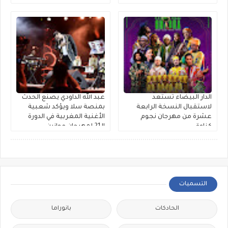
الدار البيضاء تستعد
عبد الله الداودي يصنع الحدث
لاستقبال النسخة الرابعة
بمنصة سلا ويؤكد شعبية
عشرة من مهرجان نجوم
الأغنية المغربية في الدورة
كناوة
الـ21 لمهرجان موازين
التسميات
الحادكات
بانوراما