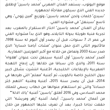
موقع اليوتوب، يستعد الفنان المغربي "محمد ياسين" لإطلاق
جديده الفني الذي سيكون مفاجأة لجمهوره.
"سيدي" كلمات ولحن "محمد ياسين"، وتوزيع "أمين زنوحي"، وهي
تاسع "سينغل" في مشواره الفني.
يذكر أن الفنان "محمد ياسين" اختار الاستقرار بالمغرب بعد
تجربة فنية طويلة بدولة التايلاند، وهو الذي بدأ مشواره الفني
في عمر الــ 7 سنوات، قبل أن يصدر أول ألبوم له سنة 1998،
فالألبوم الثاني الذي حمل عنوان "مشات أيامنا خسارة" الذي
صدر سنة 2003 وتعامل من خلاله مع أكبر الموزعين المغاربة
.
أصدر "محمد ياسين" أول أغنية سينغل تحت عنوان "هلاواه"
سنة 2011، والذي كان سباقا من خلالها إلى إدماج اللهجة
المغربية بالإيقاعات الخليجية، الأغنية انتشرت بشكل كبير
بدول الخليج خاصة بالكويت، ثم أغنية "معلم" التي طرحها في
2014، قبل أن يصدر سنة 2015، أغنية وطنية "اللهم كثر
حسادنا" والتي تم استلهام عنوانها من خطاب رسمي للملك
محمد السادس، وفي 2016 أطلق "ياسين" أغنية "ياك الالة"
”
من أعمال "محمد ياسين"، أيضا، أغنية "زهر ومريشة" التي
حققت نجاحا كبيرا، بعد أن تعرف عليها الجمهور من خلال