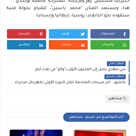
جنيريك مسلسل "زهر ومريشة" للمخرجة "فاطمة بوبكدي".
هذا، ويستعد الفنان "محمد ياسين"، للقيام بجولة فنية
ستقوده نحو التايلاند، روسيا، إيطاليا وإسبانيا
.
فيسبوك
تويتر
بنترست
واتساب
ريدايت
لينكدين
المقال التالي
سي مهدي يصل إلى المليون الأول بـ"والو" في ثلاث أيام
المقال السابق
بالصور : آخر صيحات الملحفة خلال الدورة الأولى لمهرجان صحراء فاشن شو
مشاهير
أخر المواضيع من قسم : مشاهير