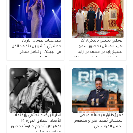
أبوظبي تحتفي بالذكرى 27
بعد غياب طويل.. دارين
لعيد العرش بحضور سمو
حدشيتي: "شيرين بتقعد الكل
الشيخ زايد بن محمد بن زايد
في البيت".. وفضل شاكر
وسمو الشيخ نهيان بن مبارك
يستحق البراءة
قمر يُطلق « رحلة » عرضٌ
الدار البيضاء تحتفي بإيقاعات
استثنائي يُعيد اختراع مفهوم
الأجداد: انطلاق الدورة 14
الحفل الموسيقي
لمهرجان "نجوم كناوة" بحضور
جماهيري غفير