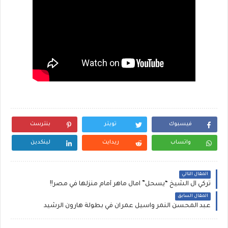
فيسبوك
تويتر
بنترست
واتساب
ريدايت
لينكدين
المقال التالي
تركي آل الشيخ “يسحل” آمال ماهر أمام منزلها في مصر!!
المقال السابق
عبد المحسن النمر واسيل عمران في بطولة هارون الرشيد