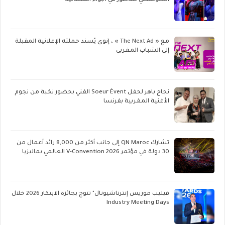
المتوسطي للناظور في أجواء استثنائية
مع « The Next Ad » ، إنوي يُسند حملته الإعلانية المقبلة
إلى الشباب المغربي
نجاح باهر لحفل Soeur Évent الفني بحضور نخبة من نجوم
الأغنية المغربية بفرنسا
تشارك QN Maroc إلى جانب أكثر من 8,000 رائد أعمال من
30 دولة في مؤتمر V-Convention 2026 العالمي بماليزيا
فيليب موريس إنترناشيونال" تتوج بجائزة الابتكار 2026 خلال
Industry Meeting Days