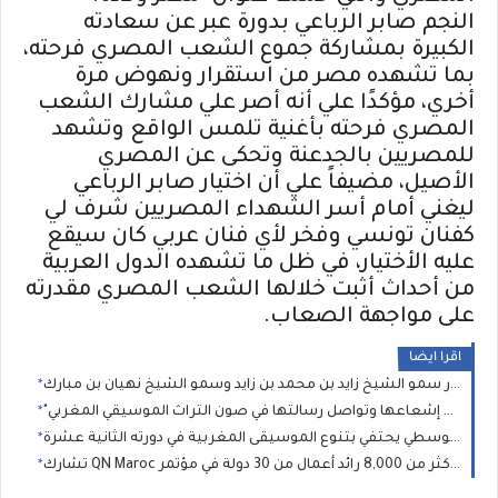
النجم صابر الرباعي بدورة عبر عن سعادته
الكبيرة بمشاركة جموع الشعب المصري فرحته،
بما تشهده مصر من استقرار ونهوض مرة
أخري، مؤكدًا علي أنه أصر علي مشارك الشعب
المصري فرحته بأغنية تلمس الواقع وتشهد
للمصريين بالجدعنة وتحكى عن المصري
الأصيل، مضيفاً علي أن اختيار صابر الرباعي
ليغني أمام أسر الشهداء المصريين شرف لي
كفنان تونسي وفخر لأي فنان عربي كان سيقع
عليه الأختيار، في ظل ما تشهده الدول العربية
من أحداث أثبت خلالها الشعب المصري مقدرته
على مواجهة الصعاب
.
اقرا ايضا
"روحانيات البيضاء" تؤكد إشعاعها وتواصل رسالتها في صون التراث الموسيقي المغربي
المهرجان المتوسطي يحتفي بتنوع الموسيقى المغربية في دورته الثانية عشرة