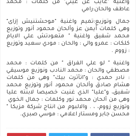
واغنية "غايب عن عيني" من كلمات : محمد
عاطف والحان:رامي
جمال وتوزيع:تميم واغنية "موحشتنيش إزاى"
وهى كلمات أيمن عز وألحان محمود أنور وتوزيع
محمد شفيق واغنية " متعودتش علي الايام
كلكات : عمرو والي : والحان : مودي سعيد وتوزيع
: زووم .
واغنية " لو علي الفراق " من كلمات : محمد
مصطفي والحان : محمد النادب ونوزيع موسيقي
: نادر حمدي : و"اتأثرت بيك" وهى من كلمات
هشام صادق وألحان محمود أنور وتوزيع محمد
شفيق، و"عليا" الذي غنيت خصيصا لابنته عليا
وهى من ألحان محمد نور وكلمات : جمال الخوي
وتوزيع زووم، ، . والالبوم من انتاج شركة مزيكا "
محسن جابر ومستار اعلامي : موسي صبري.