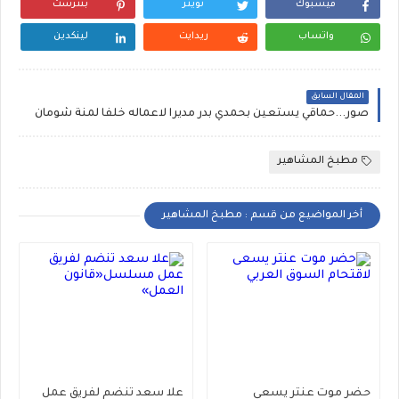
فيسبوك
تويتر
بنترست
واتساب
ريدايت
لينكدين
المقال السابق
صور...حماقي يستعين بحمدي بدر مديرا لاعماله خلفا لمنة شومان
مطبخ المشاهير
أخر المواضيع من قسم : مطبخ المشاهير
حضر موت عنتر يسعى
علا سعد تنضم لفريق عمل