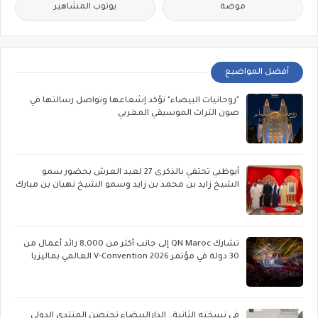
موضة
يوتوب المشاهير
أفضل المواضيع
"روحانيات البيضاء" تؤكد إشعاعها وتواصل رسالتها في
صون التراث الموسيقي المغربي
أبوظبي تحتفي بالذكرى 27 لعيد العرش بحضور سمو
الشيخ زايد بن محمد بن زايد وسمو الشيخ نهيان بن مبارك
تشارك QN Maroc إلى جانب أكثر من 8,000 رائد أعمال من
30 دولة في مؤتمر V-Convention 2026 العالمي بماليزيا
في نسخته الثانية.. الدارالبيضاء تحتضن المنتدى الدولي