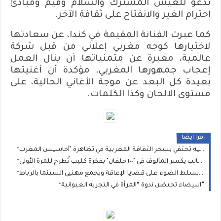
تدعو للعيش المشترك والسلام وقيم ومبادئ
احترام الغير والانفتاح على ثقافة الآخر.
كما عبرت الفنانة المقيمة في كندا، عن سعادتها
لاختيارها كوجه مغربي إعلاني من قبل شركة
عالمية، معبرة عن متمنياتها أن ينال العمل
إعجاب جمهورها المغربي، مؤكدة أن أغنيتها
بعيدة كل البعد عن موجة الأغاني الحالية، على
مستوى الألحان وكذا الكلمات.
اقرا ايضا
سامر أبو طالب يكسر المألوف في "١٠٠ حلفان" بفكرة كليب تُطرح للمرة الأولى
الموعد”.. فيلم قصير يسلط الضوء على قضايا الإعاقة ويجمع مهنيي السينما بالرباط
البيضاء تحتضن ندوة “المرأة في التجربة الغيوانية”