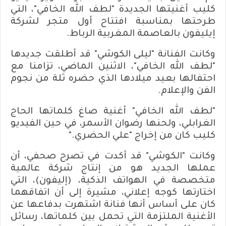
كليب أغنيتها الجديدة "لطف الله الخافي"، التي
طرحتها بمناسبة افتتاح أول متجر لشركة
إيليفون بالعاصمة المغربية الرباط.
وكانت الفنانة "ليلى الكوشي" قد أطلقت جديدها
"لطف الله الخافي"، الاثنين الماضي، تزامنا مع
احتفالها بعيد ميلادها الذي حضره ثلة من نجوم
الفن والإعلام.
"لطف الله الخافي" أغنية صاغ كلماتها الحاج
الغرابلي، ولحنها رضوان الأسمر، في حين الفيديو
كليب كان من إخراج "علي الحضري."
وكانت "الكوشي" قد أكدت في تصرح صحفي، أن
عملها الجديد هو من إنتاج شركة عالمية
متخصصة في الهواتف الذكية، (إليفون)، التي
اختارتها كوجه إعلاني، مشيرة إلى أن اتفاقهما
كان على أساس أنها فنانة اشتهرت بدفاعها عن
الأغنية الملتزمة التي تحمل بين كلماتها، رسائل