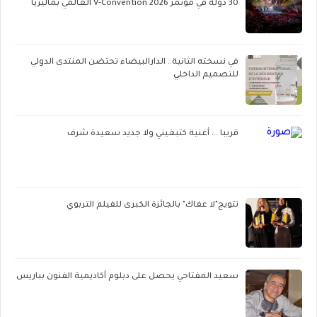
30 دولة في مؤتمر V-Convention 2026 العالمي بماليزيا
في نسخته الثانية.. الدارالبيضاء تحتضن المنتدى الدولي
للتصميم الداخلي
قريبا ... أغنية كتبغيني ولا جديد سعيدة شرف
تتويج"لا عفاك" بالجائزة الكبرى للفيلم التربوي
سعيد المفتاحي يحصل على دبلوم أكاديمية الفنون بباريس