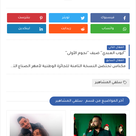
فيسبوك
تويتر
بنترست
واتساب
ريدايت
لينكدين
المقال التالي
''أيوب العبدي'' ضيف ''نجوم الأولى''
المقال السابق
مكناس تحتضن النسخة الثامنة للجائزة الوطنية لأمهر الصناع التقليديين
سلفي المشاهير
أخر المواضيع من قسم : سلفي المشاهير