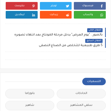
فيسبوك
تويتر
بنترست
واتساب
ريدايت
لينكدين
المقال التالي
بالصور.. "يوم العرض" يدخل مرحلة المونتاج بعد انتهاء تصويره
المقال السابق
5 طرق طبيعية للتخلص من الصداع النصفى
التسميات
الحادكات
بانوراما
سلفي المشاهير
شاهير