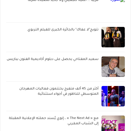
قريبا ... أغنية كتبغيني ولا جديد سعيدة شرف
تتويج"لا عفاك" بالجائزة الكبرى للفيلم التربوي
سعيد المفتاحي يحصل على دبلوم أكاديمية الفنون بباريس
أكثر من 45 ألف متفرج يختتمون فعاليات المهرجان
المتوسطي للناظور في أجواء استثنائية
مع « The Next Ad » ، إنوي يُسند حملته الإعلانية المقبلة
إلى الشباب المغربي