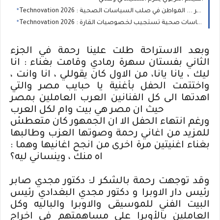
Technovation 2026 : المعلومة، المستهلك والحد من المخاطر ... المواطن في صلب السياسات الصحية
Technovation 2026 : السيادة الصحية في إفريقيا... نحو سياسات صحية تستجيب لخصوصيات القارة
وبعد الاستراحة طلت علينا رحمة في الجزء
الثاني بفستان سهرة رمادي وقامت بغناء : انا
ليك ، يانا يانا، من الاول كان يقوللي ، انا وانت ،
واختتمت الحفل بأغنية يا حبايب مصر والتي
اهدتها الى كل الفنانين العرب العاملين بمصر
حيث ان مصر هي بيت وام لكل العرب
ورغم انتهاء الحفل الا ان الجمهور كان متعطش
للمزيد من اغاني رحمة وصوتها العزب وطالبها
بغناء اغنيتين مرة اخرى من انجح اغانيها وهما :
اه منك ، وينساني ليه؟
وقد توجهت رحمة بالشكر لـ: دكتور مجدي صابر
رئيس دار الاوبرا و دكتور مجدي البغدادي رئيس
البيت الفني للموسيقى والاوبرا والباليه وكل
العاملين بالأوبرا على مساهمتهم في اخراج