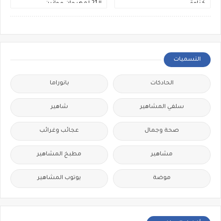
كناوة
الـ21 لمهرجان موازين
التسميات
الحادكات
بانوراما
سلفي المشاهير
شاهير
صحة وجمال
عجائب وغرائب
مشاهير
مطبخ المشاهير
موضة
يوتوب المشاهير