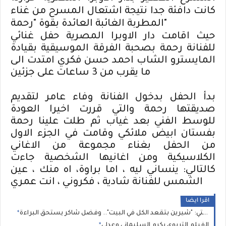
كانت دافئة جدا نتيجة اشتعال المسرح من غناء
المطربة الغائبة العائدة بقوة "رحمة"
حيث اقامت دار الاوبرا المصرية حفل غنائي
للفنانة رحمة بصحبة الفرقة الموسيقية بقيادة
المايسترو الشاب احمد حسن فكري امتدت الى
ما يقرب من 3 ساعات على جزئين
بدأ الحفل بدخول الفنانة وفاء عامر لتقديم
صديقتها رحمة والتي قررت اخيرا العودة
للوسط الفني بعد غياب ثم طلت علينا رحمة
بفستان ابيض ملائكي وقامت في الجزء الاول
من الحفل بغناء مجموعة من الاغاني
الكلاسيكية ومن اغانيها الشخصية جاءت
كالتالي: ينساني ليه ، اما براوة، اه منك ، عين
الشمس للفنانة شادية ، فكروني ، انت عمري
اقرا ايضا
بعد غياب طويل.. دارين حدشيتي: "شيرين بتقعد الكل في البيت".. وفضل شاكر يستحق البراءة
الفيلم التربوي يكرم السليماني وعدلي