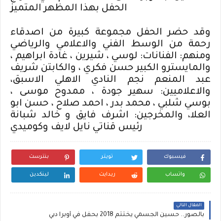
الحفل بهذا المظهر المتميز
وقد حضر الحفل مجموعة كبيرة من اصدقاء
رحمة من الوسط الفني والاعلامي والرياضي
ومنهم: الفنانات: لوسي ، شيرين ، غادة ابراهيم ،
والمايسترو الكبير حسن فكري ، والكابتن شريف
عبد المنعم نجم النادي الاهلي الاسبق،
والاعلاميين: سهير جودة ، ممدوح موسى ،
بوسي شلبي ، محمد بدر ، احمد صلاح ، حسن ابو
العلا، والمخرجين: اشرف فايق و خالد شبانة
رئيس قناتي نايل لايف وكوميدي
فيسبوك
تويتر
بنترست
واتساب
ريدايت
لينكدين
المقال التالي
بالصور.. حسين الجسمي يختتم 2018 بحفل في أوبرا دبي