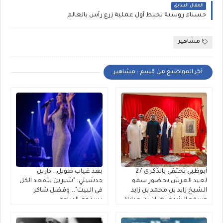
المقال السابق
حسناء روسية تُحبط أول عملية زرع رأس بالعالم
مشاهير
أخر المواضيع من قسم : مشاهير
أبوظبي تحتفي بالذكرى 27
بعد غياب طويل.. دارين
لعيد العرش بحضور سمو
حدشيتي: "شيرين بتقعد الكل
الشيخ زايد بن محمد بن زايد
في البيت".. وفضل شاكر
وسمو الشيخ نهيان بن مبارك
يستحق البراءة