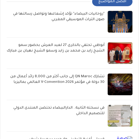
أفضل المواضيع
"روحانيات البيضاء" تؤكد إشعاعها وتواصل رسالتها في
صون التراث الموسيقي المغربي
أبوظبي تحتفي بالذكرى 27 لعيد العرش بحضور سمو
الشيخ زايد بن محمد بن زايد وسمو الشيخ نهيان بن مبارك
تشارك QN Maroc إلى جانب أكثر من 8,000 رائد أعمال من
30 دولة في مؤتمر V-Convention 2026 العالمي بماليزيا
في نسخته الثانية.. الدارالبيضاء تحتضن المنتدى الدولي
للتصميم الداخلي