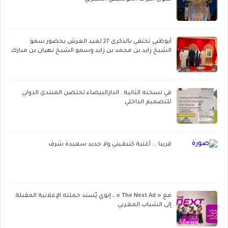
أبوظبي تحتفي بالذكرى 27 لعيد العرش بحضور سمو
الشيخ زايد بن محمد بن زايد وسمو الشيخ نهيان بن مبارك
في نسخته الثانية.. الدارالبيضاء تحتضن المنتدى الدولي
للتصميم الداخلي
قريبا ... أغنية كتبغيني ولا جديد سعيدة شرف
مع « The Next Ad » ، إنوي يُسند حملته الإعلانية المقبلة
إلى الشباب المغربي