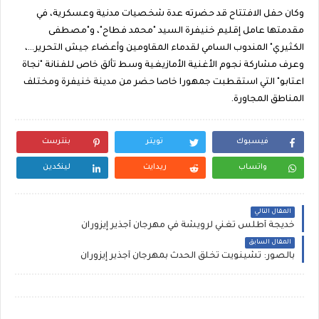
وكان حفل الافتتاح قد حضرته عدة شخصيات مدنية وعسكرية، في
مقدمتها عامل إقليم خنيفرة السيد "محمد فطاح"، و"مصطفى
الكثيري" المندوب السامي لقدماء المقاومين وأعضاء جيش التحرير…،
وعرف مشاركة نجوم الأغنية الأمازيغية وسط تألق خاص للفنانة "نجاة
اعتابو" التي استقطبت جمهورا خاصا حضر من مدينة خنيفرة ومختلف
المناطق المجاورة.
فيسبوك
تويتر
بنترست
واتساب
ريدايت
لينكدين
المقال التالي
خديجة أطلس تغني لرويشة في مهرجان أجذير إيزوران
المقال السابق
بالصور: تشينويت تخلق الحدث بمهرجان أجذير إيزوران