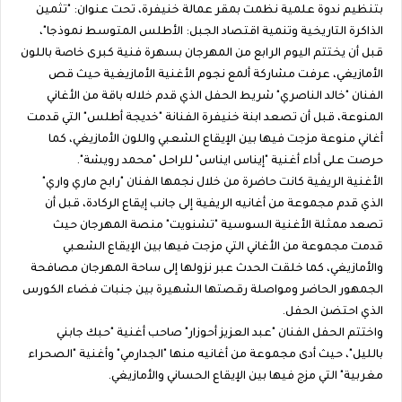
بتنظيم ندوة علمية نظمت بمقر عمالة خنيفرة، تحت عنوان: "تثمين
الذاكرة التاريخية وتنمية اقتصاد الجبل: الأطلس المتوسط نموذجا"،
قبل أن يختتم اليوم الرابع من المهرجان بسهرة فنية كبرى خاصة باللون
الأمازيغي، عرفت مشاركة ألمع نجوم الأغنية الأمازيغية حيث قص
الفنان "خالد الناصري" شريط الحفل الذي قدم خلاله باقة من الأغاني
المنوعة، قبل أن تصعد ابنة خنيفرة الفنانة "خديجة أطلس" التي قدمت
أغاني منوعة مزجت فيها بين الإيقاع الشعبي واللون الأمازيغي، كما
حرصت على أداء أغنية "إيناس ايناس" للراحل "محمد رويشة".
الأغنية الريفية كانت حاضرة من خلال نجمها الفنان "رابح ماري واري"
الذي قدم مجموعة من أغانيه الريفية إلى جانب إيقاع الركادة، قبل أن
تصعد ممثلة الأغنية السوسية "تشنويت" منصة المهرجان حيث
قدمت مجموعة من الأغاني التي مزجت فيها بين الإيقاع الشعبي
والأمازيغي، كما خلقت الحدث عبر نزولها إلى ساحة المهرجان مصافحة
الجمهور الحاضر ومواصلة رقصتها الشهيرة بين جنبات فضاء الكورس
الذي احتضن الحفل.
واختتم الحفل الفنان "عبد العزيز أحوزار" صاحب أغنية "حبك جابني
بالليل"، حيث أدى مجموعة من أغانيه منها "الجدارمي" وأغنية "الصحراء
مغربية" التي مزج فيها بين الإيقاع الحساني والأمازيغي.