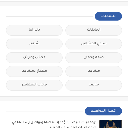
التسميات
الحادكات
بانوراما
سلفي المشاهير
شاهير
صحة وجمال
عجائب وغرائب
مشاهير
مطبخ المشاهير
موضة
يوتوب المشاهير
أفضل المواضيع
"روحانيات البيضاء" تؤكد إشعاعها وتواصل رسالتها في
صون التراث الموسيقي المغربي