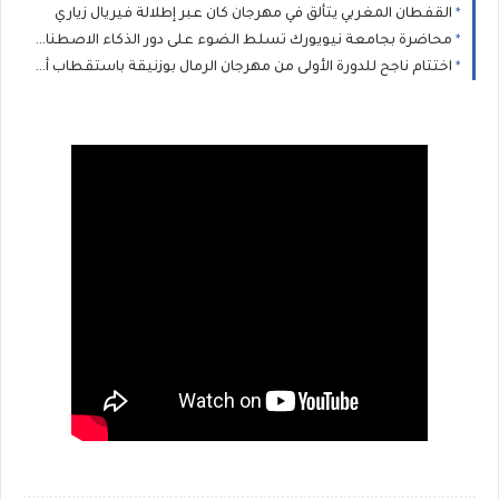
القفطان المغربي يتألق في مهرجان كان عبر إطلالة فيريال زياري
محاضرة بجامعة نيويورك تسلط الضوء على دور الذكاء الاصطناعي في نشر الكراهية
اختتام ناجح للدورة الأولى من مهرجان الرمال بوزنيقة باستقطاب أزيد من 80 ألف متفرج خلال يومين