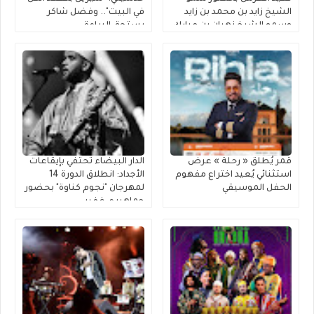
الشيخ زايد بن محمد بن زايد
في البيت".. وفضل شاكر
وسمو الشيخ نهيان بن مبارك
يستحق البراءة
قمر يُطلق « رحلة » عرضٌ
الدار البيضاء تحتفي بإيقاعات
استثنائي يُعيد اختراع مفهوم
الأجداد: انطلاق الدورة 14
الحفل الموسيقي
لمهرجان "نجوم كناوة" بحضور
جماهيري غفير