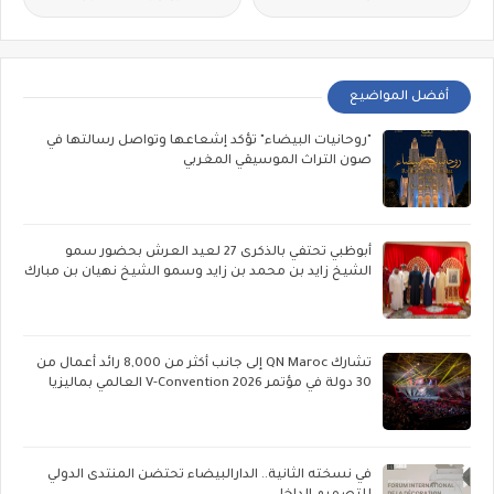
أفضل المواضيع
"روحانيات البيضاء" تؤكد إشعاعها وتواصل رسالتها في
صون التراث الموسيقي المغربي
أبوظبي تحتفي بالذكرى 27 لعيد العرش بحضور سمو
الشيخ زايد بن محمد بن زايد وسمو الشيخ نهيان بن مبارك
تشارك QN Maroc إلى جانب أكثر من 8,000 رائد أعمال من
30 دولة في مؤتمر V-Convention 2026 العالمي بماليزيا
في نسخته الثانية.. الدارالبيضاء تحتضن المنتدى الدولي