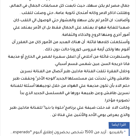
جمال مصر لم يكن سهلا، حيث تابعت كل مسابقات الجمال في العالم،
وظللت اذاكر الامر وكانه أمتحان ثانوية عامة، حتي وصلت للقلب .
وأضافت: ان الأمر لم يكن سهلا والمشوار حتي الوصول الي اللقب كان
صعبا للغاية فهو لا يعتمد علي الجمال فقط بل ان الأمر يعتمد علي
أمور أخري ومنها الروح والذكاء والثقافة.
وأستكملت كلامها قائلة: أن هناك العديد من الأمور كان من المقرر أن
أقوم بها ولكن أزمة فيروس كورونا حالت دون ذلك .
واستطردت قائلة من أحلامي أن اعمل سفيرة لمصر في الخارج أو مذيعة
فانا خريجة السن عين شمس قسم أسباني.
وخلال الفقرة تلقت الفنانة مادلين طبر أتصال من الفنانة نسرين
طافش والتي تحدثت عن مسلسلها الجديد"الوجه الأخر" وحققت طبر
حلم الاء بأن تكون مذيعة علي الهواء من خلال توجيهها أسئلة للفنانة
نسرين طافش وعن طبيعة دورها في المسلسل الجديد الذي بدأ
تصويره مؤخرا.
وكانت الاء قد حلت ضيفة علي برنامج"حلوة يا دنيا" للفنانة مادلين طبر
والذي يعرض يومي الأحد والأثنين علي قناة تن .
اقرا ايضا
بالفيديو : أزيد من 1500 شخص يحضرون إطلاق ألبوم “Desperado” لـ STORMY