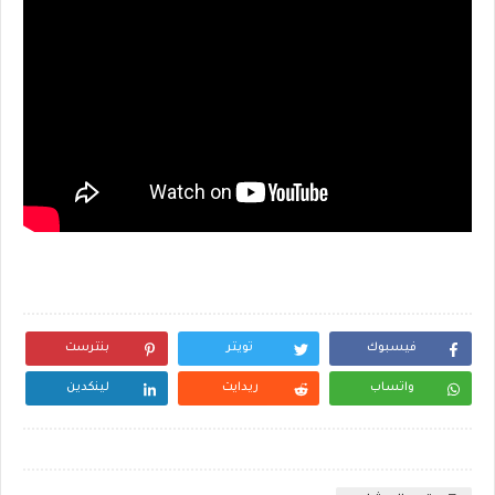
فيسبوك
تويتر
بنترست
واتساب
ريدايت
لينكدين