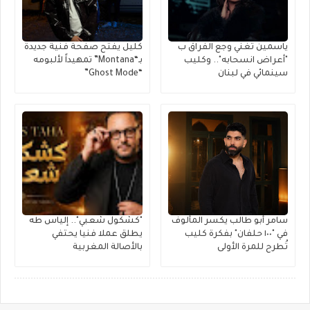
ياسمين تغني وجع الفراق ب
كليل يفتح صفحة فنية جديدة
"أعراض انسحابه".. وكليب
بـ“Montana” تمهيداً لألبومه
سينمائي في لبنان
“Ghost Mode”
سامر أبو طالب يكسر المألوف
"كشكول شعبي".. إلياس طه
في "١٠٠ حلفان" بفكرة كليب
يطلق عملا فنيا يحتفي
تُطرح للمرة الأولى
بالأصالة المغربية