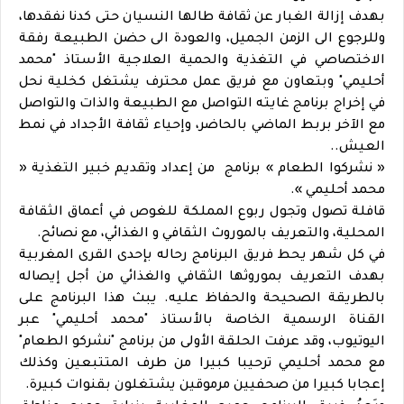
بهدف إزالة الغبار عن ثقافة طالها النسيان حتى كدنا نفقدها،
وللرجوع الى الزمن الجميل، والعودة الى حضن الطبيعة رفقة
الاختصاصي في التغذية والحمية العلاجية الأستاذ "محمد
أحليمي" وبتعاون مع فريق عمل محترف يشتغل كخلية نحل
في إخراج برنامج غايته التواصل مع الطبيعة والذات والتواصل
مع الآخر بربط الماضي بالحاضر، وإحياء ثقافة الأجداد في نمط
العيش..
« نشركوا الطعام » برنامج من إعداد وتقديم خبير التغذية «
محمد أحليمي ».
قافلة تصول وتجول ربوع المملكة للغوص في أعماق الثقافة
المحلية، والتعريف بالموروث الثقافي و الغذائي، مع نصائح.
في كل شهر يحط فريق البرنامج رحاله بإحدى القرى المغربية
بهدف التعريف بموروثها الثقافي والغذائي من أجل إيصاله
بالطريقة الصحيحة والحفاظ عليه. يبث هذا البرنامج على
القناة الرسمية الخاصة بالأستاذ "محمد أحليمي" عبر
اليوتيوب، وقد عرفت الحلقة الأولى من برنامج "نشركو الطعام"
مع محمد أحليمي ترحيبا كبيرا من طرف المتتبعين وكذلك
إعجابا كبيرا من صحفيين مرموقين يشتغلون بقنوات كبيرة.