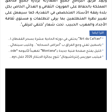
ويَعِدُ فريق البرنامج جميع المغاربة بزيارة جميع مناطق
المملكة بالحفاظ على الموروث الثقافي و الغذائي الخاص بكل
بلدة رفقة الأستاذ المتخصص في التغذية، كما سيعمل على
تغيير نظرة المتطلعين بما يرقى لتطلعات و مستوى ثقافة
الأجداد والمغرب الحبيب. تحت شعار "نلتقي لنرتقي".
اقرا ايضا
“Art du Caftan” يحتفي في دورته الحادية عشرة بسحر القفطان المغربي وسط حضور جماهيري وفني وإعلامي كبير
ياسمين تغني وجع الفراق ب "أعراض انسحابه".. وكليب سينمائي في لبنان
كليل يفتح صفحة فنية جديدة بـ“Montana” تمهيداً لألبومه “Ghost Mode”
فيليب موريس إنترناشيونال" تتوج بجائزة الابتكار 2026 خلال Industry Meeting Days