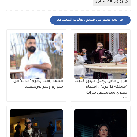
يوتوب المشاهير
أخر المواضيع من قسم : يوتوب المشاهير
مروان حاجي يطلق فيديو كليب
محمد رأفت يطرح "عدت" من
"مملكة 12 قرنًا".. احتفاء
شوارع وبحر بورسعيد
بصري وموسيقى بتراث
المغرب العريق