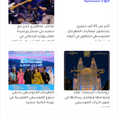
أكثر من 45 ألف متفرج
تفاعل جماهيري كبير مع
يختتمون فعاليات المهرجان
سعيد بني شيكر ورشيدة
المتوسطي للناظور في أجواء
طلال ووليد الرحماني في
استثنائية
المهرجان المتوسطي للناظور
"روحانيات البيضاء" تؤكد
المهرجان المتوسطي يحتفي
إشعاعها وتواصل رسالتها في
بتنوع الموسيقى المغربية في
صون التراث الموسيقي
دورته الثانية عشرة
المغربي