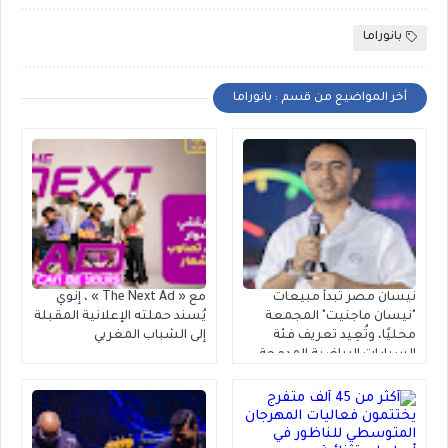
بانوراما
أخر المواضيع من قسم : بانوراما
نيسان مصر تبدأ مبيعات
مع « The Next Ad » ، إنوي
"نيسان ماجنيت" المجمعة
يُسند حملته الإعلانية المقبلة
محليًا، وتُعِيد تعريف فئة
إلى الشباب المغربي
السيارات الرياضية المدمجة
متعددة الاستخدامات