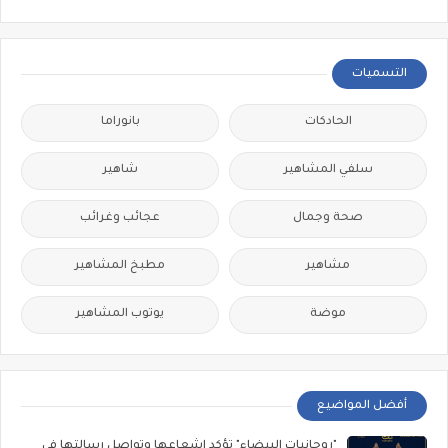
التسميات
الحادكات
بانوراما
سلفي المشاهير
شاهير
صحة وجمال
عجائب وغرائب
مشاهير
مطبخ المشاهير
موضة
يوتوب المشاهير
أفضل المواضيع
"روحانيات البيضاء" تؤكد إشعاعها وتواصل رسالتها في