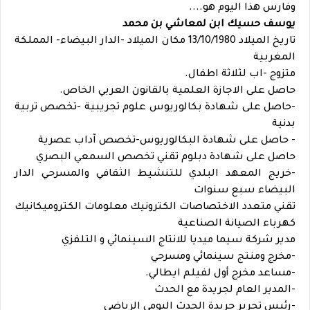
وفارس هذا اليوم هو....
يوسف حسيك ابن لمعاشي بن محمد
تاريخ الميلاد 13/10/1980 مكان الميلاد -الدار البيضاء- المملكة
المغربية
متزوج -اب لثلاثة اطفال.
حاصل على الاجازة العلمية بالقانون العربي الخاص.
-حاصل على شهادة بكالوريوس علوم تجريبية -تخصص تربية
بدنية
- حاصل على شهادة البكالوريوس-تخصص آداب عصرية
حاصل على شهادة دبلوم تقني تخصص السمعي البصري
-خريج المعهد البلدي للتنشيط الثقافي والمسرحي الدار
البيضاء سبع سنوات
تقني متعدد الاختصاصات الكترونيك معلومات الكتروميكانيك
كهرباء الصيانة الصناعية
مدير شركة سيما ميديا للانتاج السينمائي و التلفزي
-مخرج ومنتج سينمائي ومسرحي
-مساعد مخرج أول لفيلم ايطالي.
-المدير العام لجريدة مع الحدث
-رئيس تحرير جريدة الحدث اليومي الرياضي