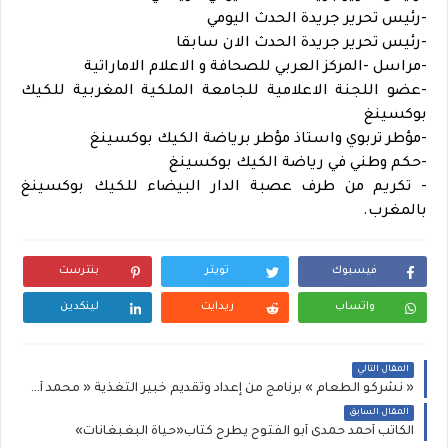
-رئيس تحرير جريدة الحدث اليومي
-رئيس تحرير جريدة الحدث الان سابقا
-مراسل -المركز العربي للصحافة و الاعلام الاماراتية
-عضو اللجنة الاعلامية للجامعة الملكية المغربية للكيك
بوكسينغ
-مؤطر تربوي واستاذ مؤطر برياضة الكيك بوكسينغ
-حكم وطني في رياضة الكيك بوكسينغ
- تكريم من طرف عصبة الدار البيضاء للكيك بوكسينغ
بالمغرب.
فيسبوك
تويتر
بنترست
واتساب
ريدايت
لينكدين
المقال التالي
« نشركو الطعام » برنامج من إعداد وتقديم خبير التغذية « محمد أحليمي ».
المقال السابق
الكاتب أحمد حمدى أبو الفتوح يطرح كتاب«حياة البغبغانات»