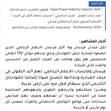
اقرا ايضا
Clean Power Industry Summit 2026: هواوي المغرب تحفز الانتقال الطاقي الصناعي في المغرب
بعد غياب طويل.. دارين حدشيتي: "شيرين بتقعد الكل في البيت".. وفضل شاكر يستحق البراءة
الفيلم التربوي يكرم السليماني وعدلي
Technovation 2026 : المعلومة، المستهلك والحد من المخاطر ... المواطن في صلب السياسات الصحية
أخبار المشاهير :
لكل ميدان فرسان وما أكثر فرسان الاعلام الرياضي الذين
انضموا لمبادرة نبض المونديال وبلغ عددهم حوالي 150 اعلامي
متخصص هم رموز وقامات من العيار الثقيل من الجنسين
والعدد قابل للزيادة.
فرسان وفارسات الاعلام الرياضي، لهم اليد الطولى في
ميلاد المبادرة ونجاحها لتصبح صوتا إضافيا للمونديال
التاريخي الذي سيقام لاول مره على ارض عربية .
وتقديرا لمكانتهم وتاريخهم الطويل ولجهودهم المخلصة
معنا في المبادرة يسرنا ان نقدمهم ونعرف بهم لمتابعي
حساباتنا على مواقع التواصل الاجتماعي والقراء بمعدل كل
يوم فارس أو فارسة ..