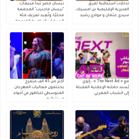
تدخلات استباقية لفرق
نيسان مصر تبدأ مبيعات
المديرية الإقليمية بن امسيك،
"نيسان ماجنيت" المجمعة
سيدي عثمان و مولاي رشيد
محليًا، وتُعِيد تعريف فئة
السيارات الرياضية المدمجة
متعددة الاستخدامات
مع « The Next Ad » ، إنوي
أكثر من 45 ألف متفرج
يُسند حملته الإعلانية المقبلة
يختتمون فعاليات المهرجان
إلى الشباب المغربي
المتوسطي للناظور في أجواء
استثنائية