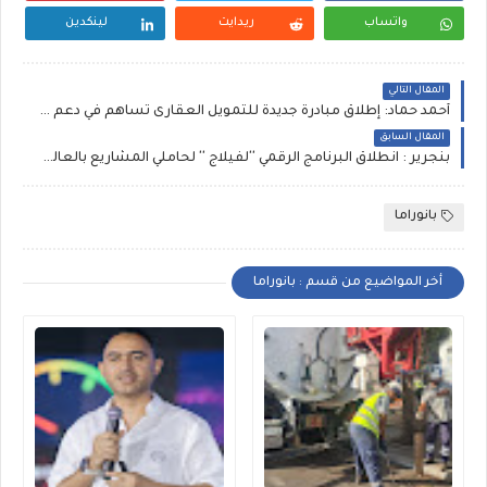
واتساب
ريدايت
لينكدين
المقال التالي
أحمد حماد: إطلاق مبادرة جديدة للتمويل العقارى تساهم في دعم محدودي الدخل في تملك سكن ملائم
المقال السابق
بنجرير : انطلاق البرنامج الرقمي ''لفيلاج '' لحاملي المشاريع بالعالم القروي
بانوراما
أخر المواضيع من قسم : بانوراما