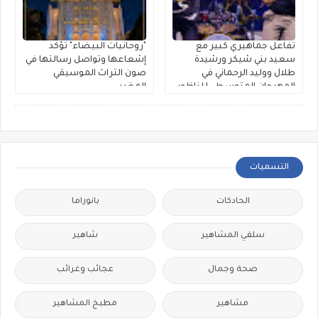
تفاعل جماهيري كبير مع
"روحانيات البيضاء" تؤكد
سعيد بني شيكر ورشيدة
إشعاعها وتواصل رسالتها في
طلال ووليد الرحماني في
صون التراث الموسيقي
المهرجان المتوسطي للناظور
المغربي
التسميات
الحادكات
بانوراما
سلفي المشاهير
شاهير
صحة وجمال
عجائب وغرائب
مشاهير
مطبخ المشاهير