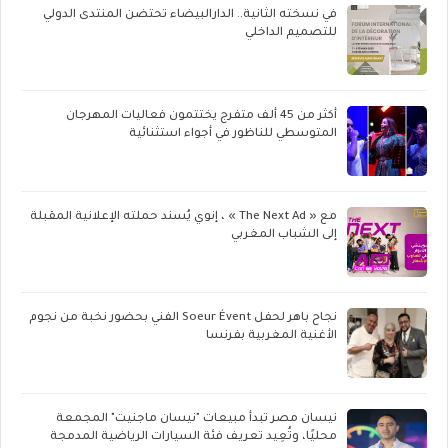
في نسخته الثانية.. الدارالبيضاء تحتضن المنتدى الدولي
للتصميم الداخلي
أكثر من 45 ألف متفرج يختتمون فعاليات المهرجان
المتوسطي للناظور في أجواء استثنائية
مع « The Next Ad » ، إنوي يُسند حملته الإعلانية المقبلة
إلى الشباب المغربي
نجاح باهر لحفل Soeur Évent الفني بحضور نخبة من نجوم
الأغنية المغربية بفرنسا
نيسان مصر تبدأ مبيعات "نيسان ماجنيت" المجمعة
محليًا، وتُعِيد تعريف فئة السيارات الرياضية المدمجة