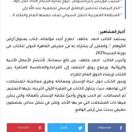
فيليب موريس إنترناشيونال" تتوج بجائزة الابتكار 2026 خلال Industry Meeting Days
الدار البيضاء تحتضن الإطلاق الرسمي لجمعية عبد الله زكي
المنظمة المغربية للنقل السياحي تعقد جمعها العام واللقاء الوطني لمهنيي القطاع بالدار البيضاء: محطة مؤسساتية لتقوية الحوار وتثمين دور النقل السياحي في التنمية
أخبار المشاهير :
يستعد الكاتب احمد. عاطف لطرح أجدد مؤلفاته، كتاب بعنوان"ارض
اللأوهام "، والمقرر أن يشارك به فى معرض القاهرة الدولى للكتاب فى
دورتة الجديدة2021.
وأعرب الكاتب احمد عاطف عن بالغ سعادتة، لأنتشار الأعمال الأدبية
والروائية، ورجوع رونق الشغف إلى القراءة،والمنافسة المثمرة بين
الكتاب لإرضاء الذوق العام للقراء.
ويدور الكتاب حول حياة الإنسان ومعاناته وطرق معالجته للمشكلات
التى تواجهه، حيث يتناول الكتاب في الفقرة الأولي التربية، يليها التعليم،
ثم الصداقات، ثم الحب وزواج وأخيرًا علاقة الإنسان بأطفاله والتي يتكرر
فيها ذات المشكلات التي مر بها الأباء، ولكن في شكل ساخر، بمضمون
حقيقي يحدث على أرض الواقع.
فيسبوك
تويتر
بنترست