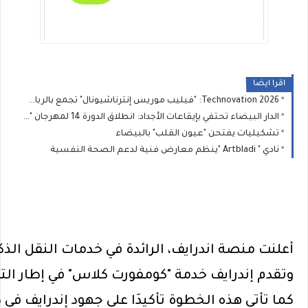
اقرا ايضا
2026 Technovation: "فيليب موريس إنترناشيونال" تجمع بالرباط خبراء دوليين لتسريع الحوار حول الابتكار والعلم والصحة العامة
الدار البيضاء تحتفي بإيقاعات الأجداد: انطلاق الدورة 14 لمهرجان "نجوم كناوة" بحضور جماهيري غفير
تشكيليات يفتحن "عيون القلب" بالبيضاء
نادي " Artbladi "ينظم معارض فنية لدعم الصحة النفسية
أعلنت
منصة
اندرايف
،
الرائدة
في
خدمات
النقل
الذك
وتقدم
إندرايف
خدمة
"
كومفورت
كلاس
"
في
إطار
الت
كما
تأتي
هذه
الخطوة
تأكيد
ا
على
جهود
إندرايف
في
د