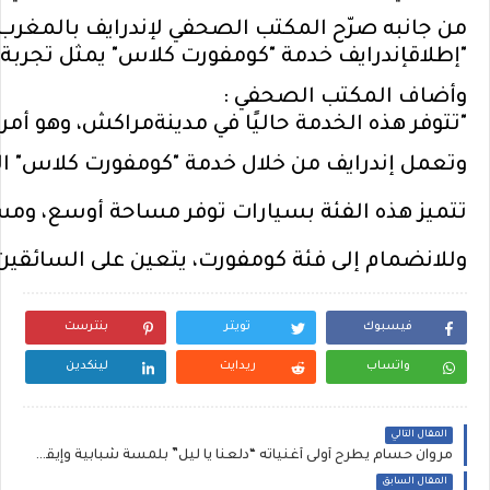
من
جانبه
صر
ح
المكتب
الصحفي
لإندرايف
بالمغرب
"
إطلاق
إندرايف
خدمة
"
كومفورت
كلاس
"
يمثل
تجربة
وأضاف
المكتب
الصحفي
:
"
تتوفر
هذه
الخدمة
حالي
ا
في
مدينة
مراكش
،
وهو
أمر
وتعمل
إندرايف
من
خلال
خدمة
"
كومفورت
كلاس
"
ا
تتميز
هذه
الفئة
بسيارات
توفر
مساحة
أوسع
،
ومس
وللانضمام
إلى
فئة
كومفورت
،
يتعين
على
السائقين
فيسبوك
تويتر
بنترست
واتساب
ريدايت
لينكدين
المقال التالي
مروان حسام يطرح أولى أغنياته “دلعنا يا ليل” بلمسة شبابية وإيقاع راقص
المقال السابق