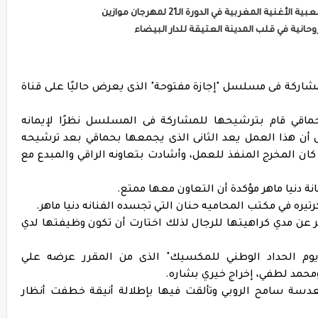
المغربية في الدورة الـ21 لمهرجان موازين
حانية في قلب المدينة العتيقة للدار البيضاء
مشاركة فى مسلسل "إجازة مفتوحة" الذى يعرض حاليًا على قناة
ماقي قام بترشيحها للمشاركة فى المسلسل نظرًا لإيمانه
لى أن هذا العمل يعد الثانى الذى يجمعها بحماقي بعد ترشيحه
كان المخرج المنفذ للعمل، وأشادت بتعاونه الراقي والمبدع مع
 دنيا ماهر مؤكدة أن التعاون معها ممتع.
ه في مكتب المحاميه حنان التي تجسده الفنانه دنيا ماهر.
 مدي كراهيتها للرجال لذلك اختارت أن تكون وظيفتها لدي
يوم الحداد الوطني للمكسيك" الذى من المقرر عرضه علي
حمد لطفي، إخراج خيري بشاره.
ة سامح الروبي وتألقت فيها بإطلالة أنيقة خطفت أنظار