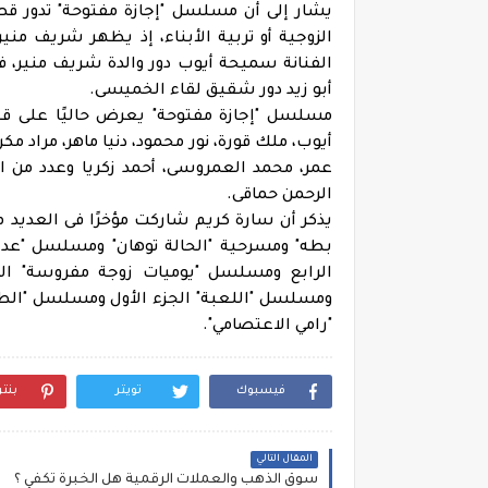
يشار إلى أن مسلسل "إجازة مفتوحة" تدور قص
الزوجية أو تربية الأبناء، إذ يظهر شريف مني
الفنانة سميحة أيوب دور والدة شريف منير، ف
أبو زيد دور شقيق لقاء الخميسى.
أيوب، ملك قورة، نور محمود، دنيا ماهر، مراد م
عمر، محمد العمروسى، أحمد زكريا وعدد من ال
الرحمن حماقى.
يذكر أن سارة كريم شاركت مؤخرًا فى العديد م
بطه" ومسرحية "الحالة توهان" ومسلسل "عد
الرابع ومسلسل "يوميات زوجة مفروسة" ال
ومسلسل "اللعبة" الجزء الأول ومسلسل "الطوف
"رامي الاعتصامي".
فيسبوك
تويتر
بنت
المقال التالي
سوق الذهب والعملات الرقمية هل الخبرة تكفي ؟