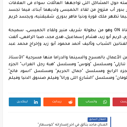
ته حول المشاكل التى تواجهها العائلات سواء فى العلاقات
ر بدور أب متزوج من لقاء الخميسى ولديهما أبناء، فيما تجسد
يما تظهر ملك قورة ودنيا ماهر بدورى شقيقتيه، ويجسد كريم
مسلسل "إجازة مفتوحة" يعرض حاليًا على قناة ON وهو من بطولة شريف منير ولقاء الخميسى، سميحة
كرم، كريم أبو زيد، هشام إسماعيل، هدى مجد، صبا الرافعى، ألفت
فنانين الشباب وتأليف أحمد محمود أبو زيد وإخراج محمد عبد
ن الأعمال بالمسرح والسينما والدراما منها مسرحية "الأستاذ
 تنازلي" ومسلسل "ونوس" ومسلسل "هبة رجل الغراب" الجزء
جزء الرابع ومسلسل "جمال الحريم" ومسلسل "اسود فاتح"
ان" ومسلسل "الشارع اللى ورانا" وفيلم صندوق الدنيا وفيلم
رست
واتساب
ريدايت
لينكدين
المقال السابق
الفنان ماجد يتألق في آخر إصداراته "كوسطار"