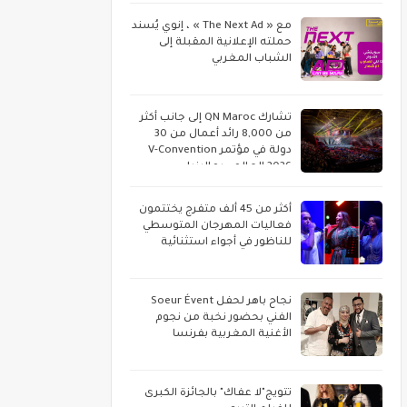
مع « The Next Ad » ، إنوي يُسند
حملته الإعلانية المقبلة إلى
الشباب المغربي
تشارك QN Maroc إلى جانب أكثر
من 8,000 رائد أعمال من 30
دولة في مؤتمر V-Convention
2026 العالمي بماليزيا
أكثر من 45 ألف متفرج يختتمون
فعاليات المهرجان المتوسطي
للناظور في أجواء استثنائية
نجاح باهر لحفل Soeur Évent
الفني بحضور نخبة من نجوم
الأغنية المغربية بفرنسا
تتويج"لا عفاك" بالجائزة الكبرى