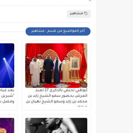
مشاهير
أخر المواضيع من قسم : مشاهير
أبوظبي تحتفي بالذكرى 27 لعيد
بعد غياب
العرش بحضور سمو الشيخ زايد بن
"شيرين ب
محمد بن زايد وسمو الشيخ نهيان بن
وفضل شا
مبارك