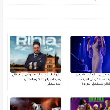
 طويل.. دارين حدشيتي:
قمر يُطلق « رحلة » عرضٌ استثنائي
تقعد الكل في البيت"..
يُعيد اختراع مفهوم الحفل
كر يستحق البراءة
الموسيقي