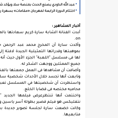
عبد الله الداودي يصنع الحدث بمنصة سلا ويؤكد شعبية الأغنية 
اختتام الدورة الرابعة لمهرجان «مقامات» بسهرة رو
أخبار المشاهير :
أبدت الفنانة الشابة سارة كريم سعادتها بال
on.
وأكدت سارة أن المخرج محمد عبد الرحمن ح
بموهبتها وقدراتها التمثيلية الجيدة لافتة إ
لها فى مسلسل "اللعبة" الجزء الأول حيث أنه 
جميع الممثلين ووجهت الشكر له.
وأضافت أن مشاهدها فى العمل جمعتها بالفنانة
وتابعت أنها تجسد خلال الأحداث شخصية سكرتير
واستطردت أن شخصيتها في المسلسل تعبر عن
محاميه مختصه فى قضايا الخلع.
واختتمت أنها تنتظرعرض فيلمها الجديد "
نتفليكس هو فيلم قصير بطولة آسر ياسين وم
وكانت خضعت سارة لجلسة تصوير جديدة بعدس
متابعيها.