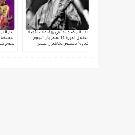
الدار البيضاء تحتفي بإيقاعات الأجداد:
الدار ال
انطلاق الدورة 14 لمهرجان "نجوم
النسخة ا
كناوة" بحضور جماهيري غفير
نجوم كنا