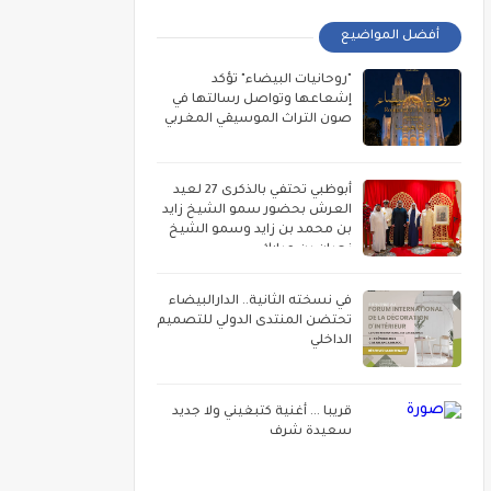
أفضل المواضيع
"روحانيات البيضاء" تؤكد
إشعاعها وتواصل رسالتها في
صون التراث الموسيقي المغربي
أبوظبي تحتفي بالذكرى 27 لعيد
العرش بحضور سمو الشيخ زايد
بن محمد بن زايد وسمو الشيخ
نهيان بن مبارك
في نسخته الثانية.. الدارالبيضاء
تحتضن المنتدى الدولي للتصميم
الداخلي
قريبا ... أغنية كتبغيني ولا جديد
سعيدة شرف