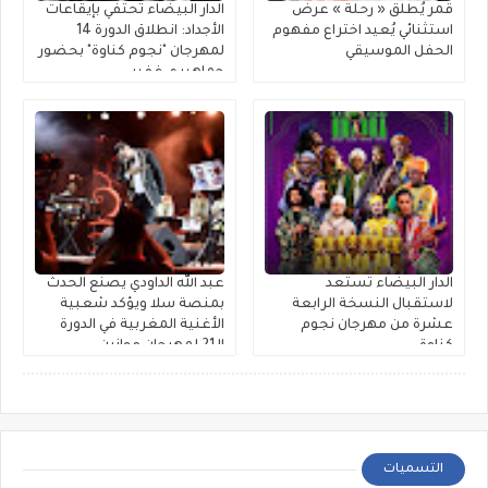
قمر يُطلق « رحلة » عرضٌ
الدار البيضاء تحتفي بإيقاعات
استثنائي يُعيد اختراع مفهوم
الأجداد: انطلاق الدورة 14
الحفل الموسيقي
لمهرجان "نجوم كناوة" بحضور
جماهيري غفير
الدار البيضاء تستعد
عبد الله الداودي يصنع الحدث
لاستقبال النسخة الرابعة
بمنصة سلا ويؤكد شعبية
عشرة من مهرجان نجوم
الأغنية المغربية في الدورة
كناوة
الـ21 لمهرجان موازين
التسميات