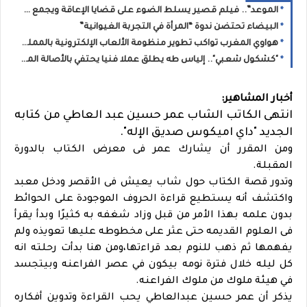
الموعد”.. فيلم قصير يسلط الضوء على قضايا الإعاقة ويجمع مهنيي السينما بالرباط
البيضاء تحتضن ندوة “المرأة في التجربة الغيوانية”
هواوي المغرب تواكب تطوير منظومة الألعاب الإلكترونية بالمملكة بمناسبة Morocco Gaming Expo 2026
"كشكول شعبي".. إلياس طه يطلق عملا فنيا يحتفي بالأصالة المغربية
أخبار المشاهير:
انتهى الكاتب الشاب عمر حسين عبد العاطي من كتابه
الجديد "داي اميكوس صديق الإله".
ومن المقرر أن يشارك عمر فى معرض الكتاب بالدورة
المقبلة.
وتدور قصة الكتاب حول شاب يعيش فى الأقصر ودخل معبد
واكتشف أنه يستطيع قراءة الحروف الموجودة على الحوائط
بدون علمه بهذا الأمر من قبل وزاد شغفه به كثيرًا وبدأ يقرأ
فى العلوم القديمه حتى عثر على مخطوطه عليها تعويذه ولم
يفهمها ثم ذهب للنوم بعد قراءتها،ومن هنا بدأت رحلته انه
كل ليله خلال فترة نومه بيكون في عصر الفراعنه وبيتجسد
في هيئة ملوك من ملوك الفراعنه.
يذكر أن عمر حسين عبدالعاطي يحب القراءة وتدوين أفكاره