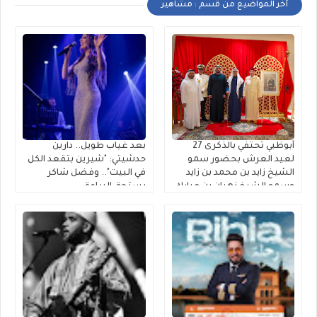
أخر المواضيع من قسم : مشاهير
أبوظبي تحتفي بالذكرى 27
بعد غياب طويل.. دارين
لعيد العرش بحضور سمو
حدشيتي: "شيرين بتقعد الكل
الشيخ زايد بن محمد بن زايد
في البيت".. وفضل شاكر
وسمو الشيخ نهيان بن مبارك
يستحق البراءة