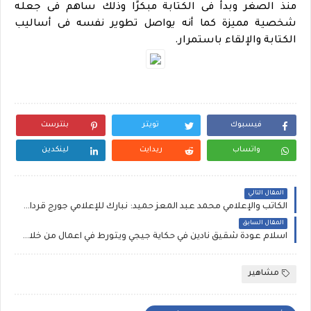
منذ الصغر وبدأ فى الكتابة مبكرًا وذلك ساهم فى جعله
شخصية مميزة كما أنه يواصل تطوير نفسه فى أساليب
الكتابة والإلقاء باستمرار.
فيسبوك
تويتر
بنترست
واتساب
ريدايت
لينكدين
المقال التالي
الكاتب والإعلامي محمد عبد المعز حميد: نبارك للإعلامي جورج قرداحي على تنصيبه وزيرا
المقال السابق
اسلام عودة شقيق نادين في حكاية جيجي ويتورط في اعمال من خلال السوشيال ميديا
مشاهير