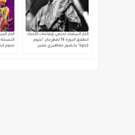
الدار البيضاء تحتفي بإيقاعات الأجداد:
الدار ال
انطلاق الدورة 14 لمهرجان "نجوم
النسخة ا
كناوة" بحضور جماهيري غفير
نجوم كنا