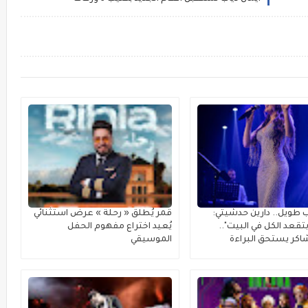
 طويل.. دارين حدشيتي:
قمر يُطلق « رحلة » عرضٌ استثنائي
تقعد الكل في البيت"..
يُعيد اختراع مفهوم الحفل
كر يستحق البراءة
الموسيقي