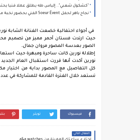
"كشكول شعبي".. إلياس طه يطلق عملا فنيا يحتفي
نجاح باهر لحفل Soeur Évent الفني بحضور نخبة من نجوم الأغنية المغربية بفرنسا
في أجواء احتفالية خضعت الفنانة الشابة نوري
حيث ارتدت فستان أحمر مميز من تصميم محم
الصور بعدسة المصور مروان جمال.
إطلالة نورين كانت ساحرة ومبهرة حيث استعانت 
نورين أكدت أنها قررت استقبال العام الجديد
كل التفاصيل مع المصور بداية من اختيار مكا
تستعد خلال الفترة القادمة للمشاركة في عدد 
فيسبوك
تويتر
بنت
المقال التالي
اختاري ساعتك المميزة من a&a watches