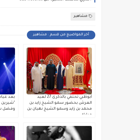
مشاهير
أخر المواضيع من قسم : مشاهير
أبوظبي تحتفي بالذكرى 27 لعيد
بعد غياب
العرش بحضور سمو الشيخ زايد بن
"شيرين ب
محمد بن زايد وسمو الشيخ نهيان بن
وفضل شا
مبارك