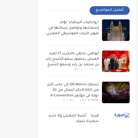
أفضل المواضيع
"روحانيات البيضاء" تؤكد
إشعاعها وتواصل رسالتها في
صون التراث الموسيقي المغربي
أبوظبي تحتفي بالذكرى 27 لعيد
العرش بحضور سمو الشيخ زايد
بن محمد بن زايد وسمو الشيخ
نهيان بن مبارك
تشارك QN Maroc إلى جانب أكثر
من 8,000 رائد أعمال من 30
دولة في مؤتمر V-Convention
2026 العالمي بماليزيا
قريبا ... أغنية كتبغيني ولا جديد
سعيدة شرف