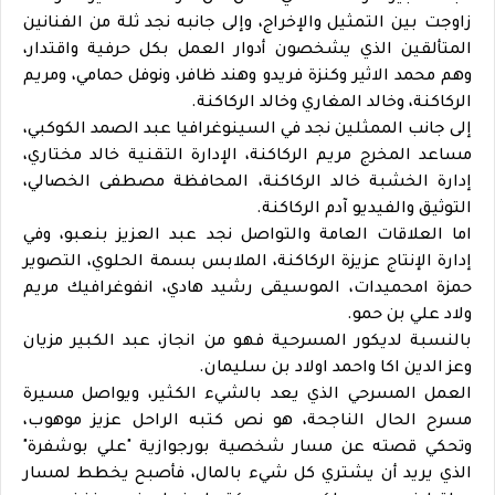
زاوجت بين التمثيل والإخراج، وإلى جانبه نجد ثلة من الفنانين
المتألقين الذي يشخصون أدوار العمل بكل حرفية واقتدار،
وهم محمد الاثير وكنزة فريدو وهند ظافر، ونوفل حمامي، ومريم
الركاكنة، وخالد المغاري وخالد الركاكنة.
إلى جانب الممثلين نجد في السينوغرافيا عبد الصمد الكوكبي،
مساعد المخرج مريم الركاكنة، الإدارة التقنية خالد مختاري،
إدارة الخشبة خالد الركاكنة، المحافظة مصطفى الخصالي،
التوثيق والفيديو آدم الركاكنة.
اما العلاقات العامة والتواصل نجد عبد العزيز بنعبو، وفي
إدارة الإنتاج عزيزة الركاكنة، الملابس بسمة الحلوي، التصوير
حمزة امحميدات، الموسيقى رشيد هادي، انفوغرافيك مريم
ولاد علي بن حمو.
بالنسبة لديكور المسرحية فهو من انجاز، عبد الكبير مزيان
وعز الدين اكا واحمد اولاد بن سليمان.
العمل المسرحي الذي يعد بالشيء الكثير، ويواصل مسيرة
مسرح الحال الناجحة، هو نص كتبه الراحل عزيز موهوب،
وتحكي قصته عن مسار شخصية بورجوازية "علي بوشفرة"
الذي يريد أن يشتري كل شيء بالمال، فأصبح يخطط لمسار