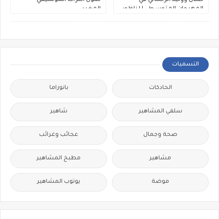
طلال ووليد الرحماني في
صون التراث الموسيقي
المهرجان المتوسطي للناظور
المغربي
التسميات
الحادكات
بانوراما
سلفي المشاهير
شاهير
صحة وجمال
عجائب وغرائب
مشاهير
مطبخ المشاهير
موضة
يوتوب المشاهير