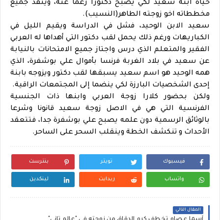
حياة ابنه سعيد لكي يصبح دكتورا رغما عنه، وينفذ جميع
مخططاته اخو زوجته الطاهر(النسيب).
سعيد الابن الوحيد، فشل في الدراسة ويقيم الليل في
الكباريهات ورغم ذلك يحمل لقب دكتور التي أهداها له العربي
الفقير والمتعلم الذي درس واجتاز جميع الامتحانات بالنيابة
عن سعيد في بلاد الغربة فرنسا بأموال علي بوشفرة، الذي
همه الوحيد هو اسم سعيد يسبقها لقب دكتور ويزوجه بابنة
إحدى الشخصيات البارزة لكي ينضما إلى المجتمعات الراقية
.
ولكن بحضور كلارا زوجة العربي وابنها ذات الجنسية
الفرنسية التي هي في الاصل زوجة سعيد قانونا وشرعا
بالوثائق الرسمية دون علمه يصبح علي بوشفرة جدا، فتتعقد
الأحداث و تنكشف الخطة وينقلب السحر على الساحر.
فيسبوك
تويتر
بنترست
واتساب
ريدايت
لينكدين
المقال التالي
أسما عصام تخطف كرم الدقاق من زوجته فى "عالم تانى"