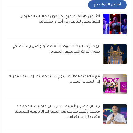
أفضل المواضيع
أكثر من 45 ألف متفرج يختتمون فعاليات المهرجان
المتوسطي للناظور في أجواء استثنائية
"روحانيات البيضاء" تؤكد إشعاعها وتواصل رسالتها في
صون التراث الموسيقي المغربي
مع « The Next Ad » ، إنوي يُسند حملته الإعلانية المقبلة
إلى الشباب المغربي
نيسان مصر تبدأ مبيعات "نيسان ماجنيت" المجمعة
محليًا، وتُعِيد تعريف فئة السيارات الرياضية المدمجة
متعددة الاستخدامات