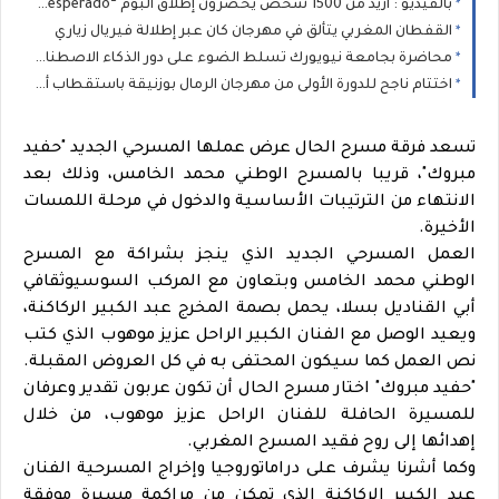
بالفيديو : أزيد من 1500 شخص يحضرون إطلاق ألبوم “Desperado” لـ STORMY
القفطان المغربي يتألق في مهرجان كان عبر إطلالة فيريال زياري
محاضرة بجامعة نيويورك تسلط الضوء على دور الذكاء الاصطناعي في نشر الكراهية
اختتام ناجح للدورة الأولى من مهرجان الرمال بوزنيقة باستقطاب أزيد من 80 ألف متفرج خلال يومين
تسعد فرقة مسرح الحال عرض عملها المسرحي الجديد "حفيد
مبروك"، قريبا بالمسرح الوطني محمد الخامس، وذلك بعد
الانتهاء من الترتيبات الأساسية والدخول في مرحلة اللمسات
الأخيرة.
العمل المسرحي الجديد الذي ينجز بشراكة مع المسرح
الوطني محمد الخامس وبتعاون مع المركب السوسيوثقافي
أبي القناديل بسلا، يحمل بصمة المخرج عبد الكبير الركاكنة،
ويعيد الوصل مع الفنان الكبير الراحل عزيز موهوب الذي كتب
نص العمل كما سيكون المحتفى به في كل العروض المقبلة.
"حفيد مبروك" اختار مسرح الحال أن تكون عربون تقدير وعرفان
للمسيرة الحافلة للفنان الراحل عزيز موهوب، من خلال
إهدائها إلى روح فقيد المسرح المغربي.
وكما أشرنا يشرف على دراماتوروجيا وإخراج المسرحية الفنان
عبد الكبير الركاكنة الذي تمكن من مراكمة مسيرة موفقة