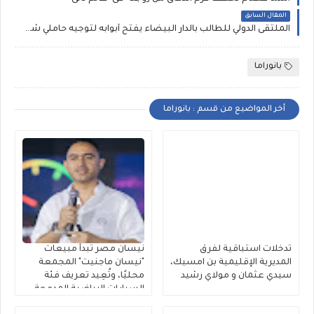
المقال السابق
الملتقى الدولي للطالب بالدار البيضاء يفتح أبوابه لتوجيه حاملي شهادة الباكالوريا من مختلف جهات المملكة
بانوراما
أخر المواضيع من قسم : بانوراما
تدخلات استباقية لفرق
نيسان مصر تبدأ مبيعات
المديرية الإقليمية بن امسيك،
"نيسان ماجنيت" المجمعة
سيدي عثمان و مولاي رشيد
محليًا، وتُعِيد تعريف فئة
السيارات الرياضية المدمجة
متعددة الاستخدامات