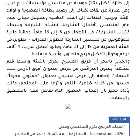
إلى جائزة أفضل (20) موهبة من منتسبي مؤسسات ربع قرن،
وهي عبارة عن نقاط تضاف إلى رصيد بطاقة العضوية والولاء
"هِمّه" وترقية البطاقة إلى الفئة الذهبية وتسجيل مجاني لمدة
عام لمنتسبي "أطفال الشارقة، ناشئة الشارقة وسجايا
فتيات الشارقة"، في الأعمار من 6 إلى 18 عاماً، وجائزة مالية
للموهوبين من منتسبي الشارقة لتطوير القدرات - تطوير، في
الفئة العمرية من 19 إلى 31 عاماً، وجائزة أفضل مدرب، 4 آلاف
درهم وجوائز لأفضل فريج متعاون، وأسرة متعاونة.
والجدير بالذكر أن فريق المسرح بمركز ناشئة واسط قدم
مشهداً بفنون العرائس من عرض بعنوان "فوق الأرض تحت
السماء"، إضافة إلى عرض مسرحي بعنوان "جعلوني مجرماً"،
جسدوا من خلاله ظاهرة التنمر وأثرها على المجتمع، وذلك
بأداء مميز نال إعجاب الحضور الذي تفاعل معه بالتصفيق
والإشادة.
اقرا ايضا
الفيلم التربوي يكرم السليماني وعدلي
Technovation 2026 : المعلومة، المستهلك والحد من المخاطر ... المواطن في صلب السياسات الصحية