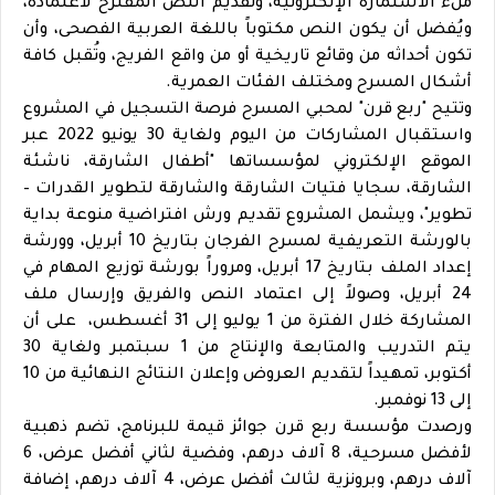
ملء الاستمارة الإلكترونية، وتقديم النص المقترح لاعتماده،
ويُفضل أن يكون النص مكتوباً باللغة العربية الفصحى، وأن
تكون أحداثه من وقائع تاريخية أو من واقع الفريج، وتُقبل كافة
أشكال المسرح ومختلف الفئات العمرية.
وتتيح "ربع قرن" لمحبي المسرح فرصة التسجيل في المشروع
واستقبال المشاركات من اليوم ولغاية 30 يونيو 2022 عبر
الموقع الإلكتروني لمؤسساتها "أطفال الشارقة، ناشئة
الشارقة، سجايا فتيات الشارقة والشارقة لتطوير القدرات –
تطوير"، ويشمل المشروع تقديم ورش افتراضية منوعة بداية
بالورشة التعريفية لمسرح الفرجان بتاريخ 10 أبريل، وورشة
إعداد الملف بتاريخ 17 أبريل، ومروراً بورشة توزيع المهام في
24 أبريل، وصولاً إلى اعتماد النص والفريق وإرسال ملف
المشاركة خلال الفترة من 1 يوليو إلى 31 أغسطس، على أن
يتم التدريب والمتابعة والإنتاج من 1 سبتمبر ولغاية 30
أكتوبر، تمهيداً لتقديم العروض وإعلان النتائج النهائية من 10
إلى 13 نوفمبر.
ورصدت مؤسسة ربع قرن جوائز قيمة للبرنامج، تضم ذهبية
لأفضل مسرحية، 8 آلاف درهم، وفضية لثاني أفضل عرض، 6
آلاف درهم، وبرونزية لثالث أفضل عرض، 4 آلاف درهم، إضافة