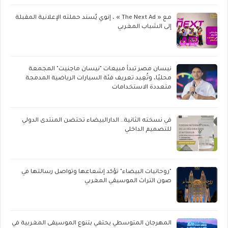
مع « The Next Ad » ، إنوي يُسند حملته الإعلانية المقبلة
إلى الشباب المغربي
نيسان مصر تبدأ مبيعات "نيسان ماجنيت" المجمعة
محليًا، وتُعِيد تعريف فئة السيارات الرياضية المدمجة
متعددة الاستخدامات
في نسخته الثانية.. الدارالبيضاء تحتضن المنتدى الدولي
للتصميم الداخلي
"روحانيات البيضاء" تؤكد إشعاعها وتواصل رسالتها في
صون التراث الموسيقي المغربي
المهرجان المتوسطي يحتفي بتنوع الموسيقى المغربية في