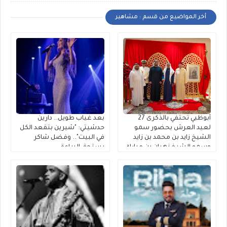
أخر المواضيع من قسم : مشاهير
أبوظبي تحتفي بالذكرى 27
بعد غياب طويل.. دارين
لعيد العرش بحضور سمو
حدشيتي: "شيرين بتقعد الكل
الشيخ زايد بن محمد بن زايد
في البيت".. وفضل شاكر
وسمو الشيخ نهيان بن مبارك
يستحق البراءة