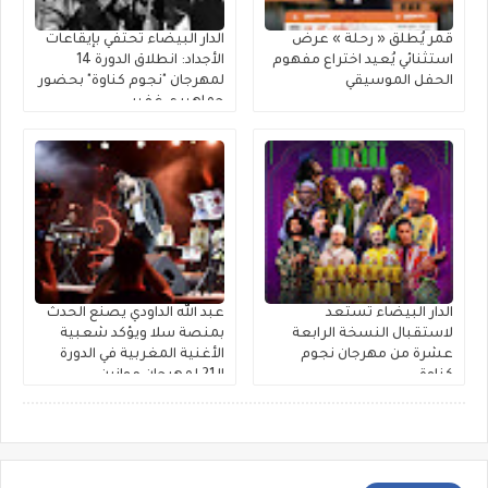
قمر يُطلق « رحلة » عرضٌ
الدار البيضاء تحتفي بإيقاعات
استثنائي يُعيد اختراع مفهوم
الأجداد: انطلاق الدورة 14
الحفل الموسيقي
لمهرجان "نجوم كناوة" بحضور
جماهيري غفير
الدار البيضاء تستعد
عبد الله الداودي يصنع الحدث
لاستقبال النسخة الرابعة
بمنصة سلا ويؤكد شعبية
عشرة من مهرجان نجوم
الأغنية المغربية في الدورة
كناوة
الـ21 لمهرجان موازين