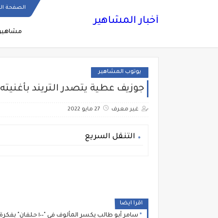
الصفحة ال
أخبار المشاهير
مشاهير
يوتوب المشاهير
جوزيف عطية يتصدر التريند بأغنيته 
غير معرف
27 مايو 2022
التنقل السريع
اقرا ايضا
سامر أبو طالب يكسر المألوف في "١٠٠ حلفان" بفكرة كليب تُطرح للمرة الأولى