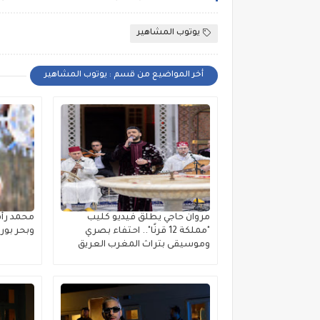
يوتوب المشاهير
أخر المواضيع من قسم : يوتوب المشاهير
مروان حاجي يطلق فيديو كليب
محمد رأ
"مملكة 12 قرنًا".. احتفاء بصري
وبحر بو
وموسيقى بتراث المغرب العريق