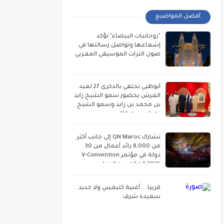
أفضل المواضيع
"روحانيات البيضاء" تؤكد
إشعاعها وتواصل رسالتها في
صون التراث الموسيقي المغربي
أبوظبي تحتفي بالذكرى 27 لعيد
العرش بحضور سمو الشيخ زايد
بن محمد بن زايد وسمو الشيخ
نهيان بن مبارك
تشارك QN Maroc إلى جانب أكثر
من 8,000 رائد أعمال من 30
دولة في مؤتمر V-Convention
2026 العالمي بماليزيا
قريبا ... أغنية كتبغيني ولا جديد
سعيدة شرف