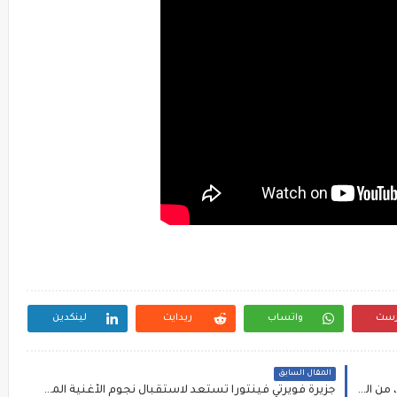
رست
واتساب
ريدايت
لينكدين
المقال السابق
محجوب بنسعلي يوقع كتابه الأول "10 قصص نجاح، من الصفر إلى القمة" بالمعرض الدولي للكتاب
جزيرة فويرتي فينتورا تستعد لاستقبال نجوم الأغنية المغربية