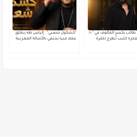
سامر أبو طالب يكسر المألوف في "١٠٠
"كشكول شعبي".. إلياس طه يطلق
فكرة كليب تُطرح للمرة
عملا فنيا يحتفي بالأصالة المغربية