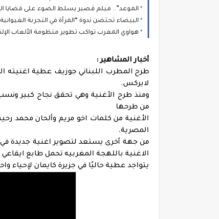
الموعد”.. فيلم قصير يسلط الضوء على قضايا الإ
البيضاء تحتضن ندوة “المرأة في التجربة الغيوانية”
هواوي المغرب تواكب تطوير منظومة الألعاب الإلكترونية بالمملكة 
أخبار المشاهير :
طرح المطرب اللبناني جوزيف عطية اغنيته الجد
لايركس.
ومنذ طرح الأغنية وهي تحقق نجاح كبير ونس
من طرحها
الأغنية من كلمات اخو مريم وألحان محمد رح
المصرية.
من جهة أخرى يستعد لتصوير اغنية جديدة في د
الاغنية باللهجة المغربيه تحمل طابع ايقاعي 
يتواجد عطية حاليًا في جزيرة كايمان لإحياء وا