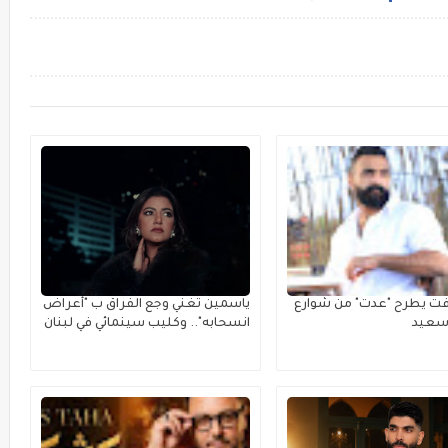
فت يطرح "عدت" من شوارع
ياسمين تغني وجع الفراق ب "أعراض
رسعيد
انسحابه".. وكليب سينمائي في لبنان