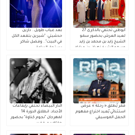
أبوظبي تحتفي بالذكرى 27
بعد غياب طويل.. دارين
لعيد العرش بحضور سمو
حدشيتي: "شيرين بتقعد الكل
الشيخ زايد بن محمد بن زايد
في البيت".. وفضل شاكر
وسمو الشيخ نهيان بن مبارك
يستحق البراءة
قمر يُطلق « رحلة » عرضٌ
الدار البيضاء تحتفي بإيقاعات
استثنائي يُعيد اختراع مفهوم
الأجداد: انطلاق الدورة 14
الحفل الموسيقي
لمهرجان "نجوم كناوة" بحضور
جماهيري غفير