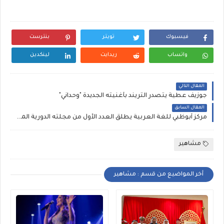
فيسبوك
تويتر
بنترست
واتساب
ريدايت
لينكدين
المقال التالي
جوزيف عطية يتصدر التريند بأغنيته الجديدة "وحداني"
المقال السابق
مركز أبوظبي للغة العربية يطلق العدد الأول من مجلته الدورية المركز: مجلّة الدراسات العربية
مشاهير
أخر المواضيع من قسم : مشاهير