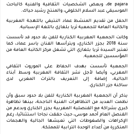
de pajara
، وبعض الشخصيات الثقافية والفنية كالباحث
الموسيقي عبد السلام الخلوفي، والمنتج رشيد حياك
.
الحفل من تقديم المنشط عماد النتيفي باللهجة المغربية
والكاتبة العامة للجمعية ثريا بلغازي باللغة الإسبانية
.
وكانت الجمعية المغربية
الكناري
ة للفن بلا حدود قد تأسست
سنة 2018 ب
جزر
الكناري
، ويترأسها الفنان ياسر عماد، كما
تعتبر السيدة ثريا بلغازي التي تشغل مركز الكاتبة العامة من
المؤسسين للجمعية
.
الجمعية تأسست بهدف الحفاظ على الموروث الثقافي
المغربي، وأيضا لأجل نشر الثقافة المغربية وسط أبناء
الجالية، إضافة إلى التعريف بالتراث المغربي لدى
ساكنة
جزر
الكناري
.
يذكر أن الجمعية المغربية
الكناري
ة للفن بلا حدود سبق وأن
نظمت العديد من التظاهرات الفنية الناجحة، بينها تظاهرة
كبرى بشراكة مع القنصلية المغربية ب
جزر
الكناري
وبدعم من
القنصل العام أحمد موسى، حيث حققت نجاحا استثنائيا، رغم
الإكراهات والضغوطات التي تعيشها الجالية والهجمات
المتكررة من أعداء الوحدة الترابية للمملكة
.