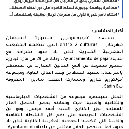
القفطان المغربي يتألق في مهرجان كان عبر إطلالة فيريال زياري
محاضرة بجامعة نيويورك تسلط الضوء على دور الذكاء الاصطناعي في نشر الكراهية
اختتام ناجح للدورة الأولى من مهرجان الرمال بوزنيقة باستقطاب أزيد من 80 ألف متفرج خلال يومين
أخبار المشاهير :
تستعد "
جزيرة
فويرتي فينتورا" لاحتضان
مهرجان
entre 2 culturas
الذي تنظمه الجمعية
المغربية
الكناري
ة
للفن بلا حدود بشراكة مع
بلدية
Ayuntamiento de pajara
، وذلك في 29 من ماي الجاري،
بحضور مجموعة من ألمع الفنانين المغاربة في مقدمتهم
ياسر عماد، سعيد الصنهاجي وعبد العالي الغاوي، ومجموعة
"فولكوريو
كناري
و" وبمشاركة الطفلة سادين المعروفة
ب
Sadin B
.
الحفل سيحضره مجموعة من الشخصيات الدبلوماسية
والثقافية والفنية، حيث وكعادته يحضر القنصل العام
للمملكة ب
جزر
الكناري
السيد أحمد موسى، وهو من
الشخصيات الحريصة على دعم كل الانشطة الثقافية
والفنية التي تنظمها الجمعية المغربية
الكناري
ة للفن بلا
حدود، كما سيحضر الحفل ممثلين عن بلدية
Ayuntamiento