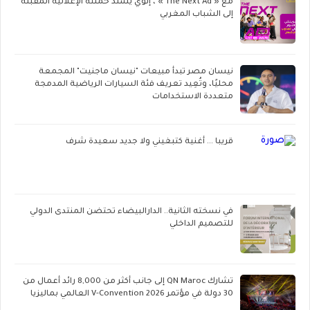
مع « The Next Ad » ، إنوي يُسند حملته الإعلانية المقبلة
إلى الشباب المغربي
نيسان مصر تبدأ مبيعات "نيسان ماجنيت" المجمعة
محليًا، وتُعِيد تعريف فئة السيارات الرياضية المدمجة
متعددة الاستخدامات
قريبا ... أغنية كتبغيني ولا جديد سعيدة شرف
في نسخته الثانية.. الدارالبيضاء تحتضن المنتدى الدولي
للتصميم الداخلي
تشارك QN Maroc إلى جانب أكثر من 8,000 رائد أعمال من
30 دولة في مؤتمر V-Convention 2026 العالمي بماليزيا