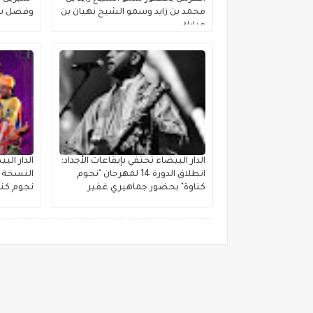
محمد بن زايد وسمو الشيخ نهيان بن
وفضل شا
مبارك
الدار البيضاء تحتفي بإيقاعات الأجداد:
الدار ال
انطلاق الدورة 14 لمهرجان "نجوم
النسخة ا
كناوة" بحضور جماهيري غفير
نجوم كنا