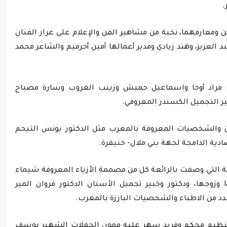
.
 ومعارفهما، نخبة من مشاهير الفن والإعلام على غرار الفنان
العزيز، وهند زيادي ومدير أعمالها أمين أحرميم والشاعر محمد
 مراد أوخا واسماعيل حميش وزينب العروب وسارة مصباح
ر التجميل الكسندر المعروفي.
ن والشخصيات المعروفة بالمغرب مثل الدكتور يونس التيحم
دية الدامجة لجهة بني ملال- خنيفرة.
 التي وصفت بالرائعة كل من مصممة الأزياء المعروفة شيماء
قباج صاحبة العلامة التجارية la Griffe beldi وزوجها، ودكتور وخبير تجميل الأسنان الدكتور مروان المير
د من الاطباء والشخصيات البارزة بالمغرب.
 بتنظيم محكم وفريد سهر عليه ممون الحفلات الشهير يوسف