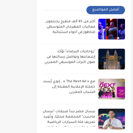
أفضل المواضيع
أكثر من 45 ألف متفرج يختتمون
فعاليات المهرجان المتوسطي
للناظور في أجواء استثنائية
"روحانيات البيضاء" تؤكد
إشعاعها وتواصل رسالتها في
صون التراث الموسيقي المغربي
مع « The Next Ad » ، إنوي يُسند
حملته الإعلانية المقبلة إلى
الشباب المغربي
نيسان مصر تبدأ مبيعات "نيسان
ماجنيت" المجمعة محليًا، وتُعِيد
تعريف فئة السيارات الرياضية
المدمجة متعددة الاستخدامات