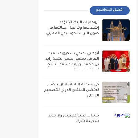
أفضل المواضيع
"روحانيات البيضاء" تؤكد
إشعاعها وتواصل رسالتها في
صون التراث الموسيقي المغربي
أبوظبي تحتفي بالذكرى 27 لعيد
العرش بحضور سمو الشيخ زايد
بن محمد بن زايد وسمو الشيخ
نهيان بن مبارك
في نسخته الثانية.. الدارالبيضاء
تحتضن المنتدى الدولي للتصميم
الداخلي
قريبا ... أغنية كتبغيني ولا جديد
سعيدة شرف