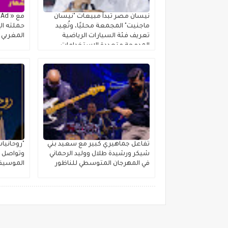
نيسان مصر تبدأ مبيعات "نيسان
ماجنيت" المجمعة محليًا، وتُعِيد
حملته الإ
تعريف فئة السيارات الرياضية
المغربي
المدمجة متعددة الاستخدامات
تفاعل جماهيري كبير مع سعيد بني
"روحانيا
شيكر ورشيدة طلال ووليد الرحماني
وتواصل ر
في المهرجان المتوسطي للناظور
الموسيقي