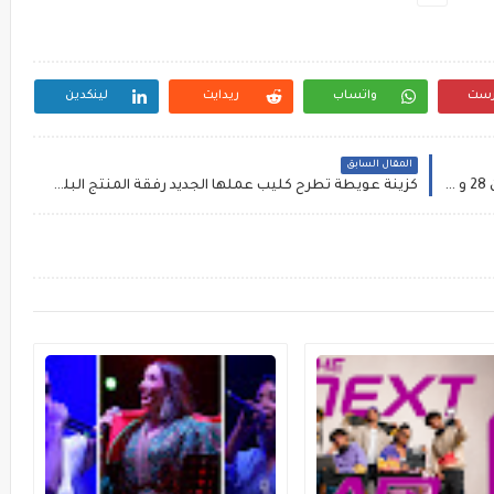
رست
واتساب
ريدايت
لينكدين
المقال السابق
الدورة التاسعة للمهرجان المتوسطي للناظور ما بين 28 و 30 يوليوز
كزينة عويطة تطرح كليب عملها الجديد رفقة المنتج البلجيكي لافيتو - فيديو-