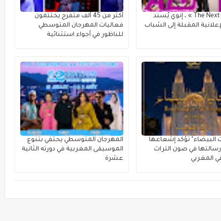
مع « The Next Ad » ، إنوي يُسند
أكثر من 45 ألف متفرج يختتمون
علانية المقبلة إلى الشباب
فعاليات المهرجان المتوسطي
للناظور في أجواء استثنائية
ت البيضاء" تؤكد إشعاعها
المهرجان المتوسطي يحتفي بتنوع
سالتها في صون التراث
الموسيقى المغربية في دورته الثانية
 المغربي
عشرة