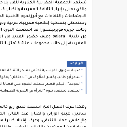
تستعد الجمعية المغربية الكنارية للفن بلا حد
والذي يعنى بإبراز الثقافة المغربية والكنا
الاجتماعات واللقاءات مع أبرز نجوم الأغنية الم
وستحظى بتغطية إعلامية مغربية، عربية ودول
وكانت جزيرة فويرتيفنتورا قذ احتضنت الدورة 
من بلدية pajara وعرف حضور الع
المغربية، إلى جانب مجموعات غنائية تمثل الثقا
اقرا ايضا
مدينة سونون الفرنسية تحتفي بسحر الثقافة الم
سامر أبو طالب يكسر المألوف في "١٠٠ حلفان" بفكرة كليب تُطرح للمرة الأولى
الموعد”.. فيلم قصير يسلط الضوء على قضايا الإ
البيضاء تحتضن ندوة “المرأة في التجربة الغيوانية”
وهكذا عرف الحفل الذي احتضنه فندق ريو كالما
سادين، عبدو الوزاني والفنان عبد العالي ال
والإعلامي عماد النتيفي، وعرف إقبالا كبيرا م