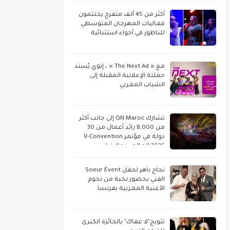
أكثر من 45 ألف متفرج يختتمون
فعاليات المهرجان المتوسطي
للناظور في أجواء استثنائية
مع « The Next Ad » ، إنوي يُسند
حملته الإعلانية المقبلة إلى
الشباب المغربي
تشارك QN Maroc إلى جانب أكثر
من 8,000 رائد أعمال من 30
دولة في مؤتمر V-Convention
2026 العالمي بماليزيا
نجاح باهر لحفل Soeur Évent
الفني بحضور نخبة من نجوم
الأغنية المغربية بفرنسا
تتويج"لا عفاك" بالجائزة الكبرى