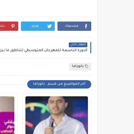
فيسبوك
تويتر
بنت
المقال التالي
بانوراما
أخر المواضيع من قسم : بانوراما