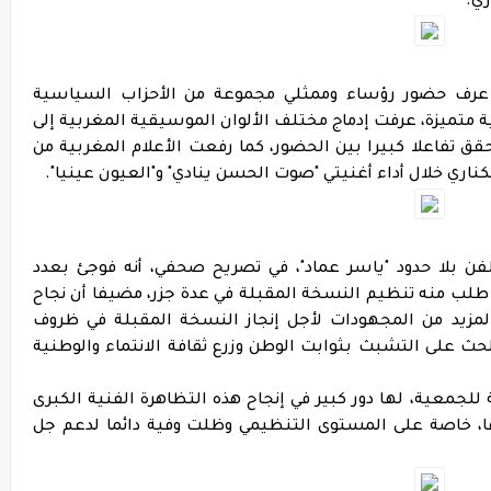
ري.
 عرف حضور رؤساء وممثلي مجموعة من الأحزاب السياسية
ة متميزة، عرفت إدماج مختلف الألوان الموسيقية المغربية إلى
قق تفاعلا كبيرا بين الحضور، كما رفعت الأعلام المغربية من
كناري خلال أداء أغنيتي "صوت الحسن ينادي" و"العيون عينيا".
ن بلا حدود "ياسر عماد"، في تصريح صحفي، أنه فوجئ بعدد
 طلب منه تنظيم النسخة المقبلة في عدة جزر، مضيفا أن نجاح
لمزيد من المجهودات لأجل إنجاز النسخة المقبلة في ظروف
حث على التشبث بثوابت الوطن وزرع ثقافة الانتماء والوطنية
مة للجمعية، لها دور كبير في إنجاح هذه التظاهرة الفنية الكبرى
ا، خاصة على المستوى التنظيمي وظلت وفية دائما لدعم جل