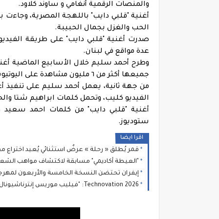
والمنصات الرقمية أنغامي و ساوند كلاود.
أغنية "قلبي دايب" باللهجة المصرية، وجاءت ب
الحب والغزل بجمال الحبيبة.
صدرت أغنية "قلبي دايب" على طريقة الفيديو 
عدة مواقع في لبنان.
وطرح أحمد سليم خلال الأسابيع الماضية أغنيات
جميعها أكثر من ٦ مليون مشاهدة على اليوتيوب.
من جهة ثانية، يعمل أحمد سليم على تنفيذ أغن
الفيديو كليب، وتحمل كلمات ابراهيم شتا وال
أغنية "قلبي دايب" من كلمات احمد سعيد وا
ستوديوز.
اقرا ايضا
قمر يُطلق « رحلة » عرضٌ استثنائي يُعيد اختراع
"العيطة أكاديمي" مسابقة لاكتشاف مواهب الشع
إيفران تحتضن النسخة الخامسة والأربعون لمهرجا
2026 Technovation: "فيليب موريس إنترناشيونال" تجمع بالرباط خبراء دوليين لتسريع الحوار حول الابتكار والعلم والصحة العامة