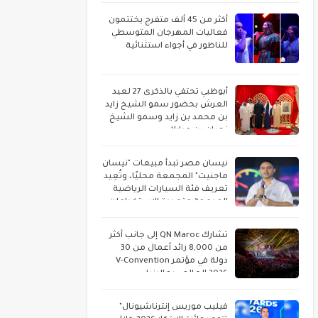
أكثر من 45 ألف متفرج يختتمون
فعاليات المهرجان المتوسطي
للناظور في أجواء استثنائية
أبوظبي تحتفي بالذكرى 27 لعيد
العرش بحضور سمو الشيخ زايد
بن محمد بن زايد وسمو الشيخ
نهيان بن مبارك
نيسان مصر تبدأ مبيعات "نيسان
ماجنيت" المجمعة محليًا، وتُعِيد
تعريف فئة السيارات الرياضية
المدمجة متعددة الاستخدامات
تشارك QN Maroc إلى جانب أكثر
من 8,000 رائد أعمال من 30
دولة في مؤتمر V-Convention
2026 العالمي بماليزيا
فيليب موريس إنترناشيونال"