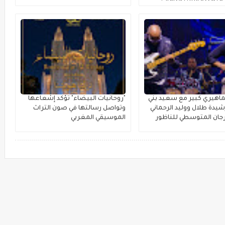
متعددة الاستخدامات
اهيري كبير مع سعيد بني
"روحانيات البيضاء" تؤكد إشعاعها
يدة طلال ووليد الرحماني
وتواصل رسالتها في صون التراث
جان المتوسطي للناظور
الموسيقي المغربي