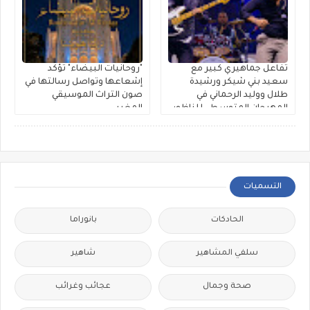
تفاعل جماهيري كبير مع
"روحانيات البيضاء" تؤكد
سعيد بني شيكر ورشيدة
إشعاعها وتواصل رسالتها في
طلال ووليد الرحماني في
صون التراث الموسيقي
المهرجان المتوسطي للناظور
المغربي
التسميات
الحادكات
بانوراما
سلفي المشاهير
شاهير
صحة وجمال
عجائب وغرائب