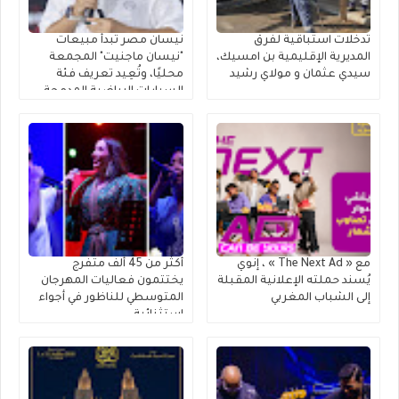
تدخلات استباقية لفرق
نيسان مصر تبدأ مبيعات
المديرية الإقليمية بن امسيك،
"نيسان ماجنيت" المجمعة
سيدي عثمان و مولاي رشيد
محليًا، وتُعِيد تعريف فئة
السيارات الرياضية المدمجة
متعددة الاستخدامات
مع « The Next Ad » ، إنوي
أكثر من 45 ألف متفرج
يُسند حملته الإعلانية المقبلة
يختتمون فعاليات المهرجان
إلى الشباب المغربي
المتوسطي للناظور في أجواء
استثنائية