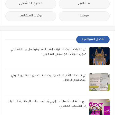
مشاهير
مطبخ المشاهير
موضة
يوتوب المشاهير
أفضل المواضيع
"روحانيات البيضاء" تؤكد إشعاعها وتواصل رسالتها في
صون التراث الموسيقي المغربي
في نسخته الثانية.. الدارالبيضاء تحتضن المنتدى الدولي
للتصميم الداخلي
مع « The Next Ad » ، إنوي يُسند حملته الإعلانية المقبلة
إلى الشباب المغربي