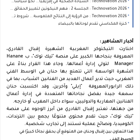
Technovation 2026 : السيادة الصحية في إفريقيا... نحو سياسات صحية تستجيب لخصوصيات القارة
Technovation 2026 : الجلسة 2 : فهم النيكوتين لتمييز الحقائق من المفاهيم الخاطئة
Technovation 2026 : من الرؤية إلى النتائج الملموسة... شروط تحقيق تحول مستدام
كنزة المكداسني تقدم لوحاتها بالبيضاء
أخبار المشاهير :
اختارت التيكتوكر المغربية الشهيرة
إقبال القادري
،
المعروفة بنجاحها الكبير على منصة "تيك توك"، ب Hanane
Manager لتولي إدارة أعمالها. وجاء هذا القرار بناءً على
الشهرة الواسعة التي تتمتع بها حنان في الوسط الفني
المغربي، حيث تدير أعمال العديد من الفنانين الشباب، بما في
ذلك الرابورالمعروفة "إيلي" وآخرين. وقد اكتسبت حنان
سمعة جيدة بفضل نجاحاتها المتعددة في إدارة أعمال
الفنانين المغاربة والدوليين، سواء داخل المغرب أو خارجه.
من جهتها، تعتبر إقبال القادري من أبرز الوجوه على منصة
"تيك توك"، حيث تقدم محتوى متنوعًا يجمع بين الترندات،
الكوميديا، ونصائح عملية تستند إلى تجارب شخصية.
هذا التعاون بين إقبال وحنان من المتوقع أن يحقق نجاحًا كبيرًا في
الوسط الفني.