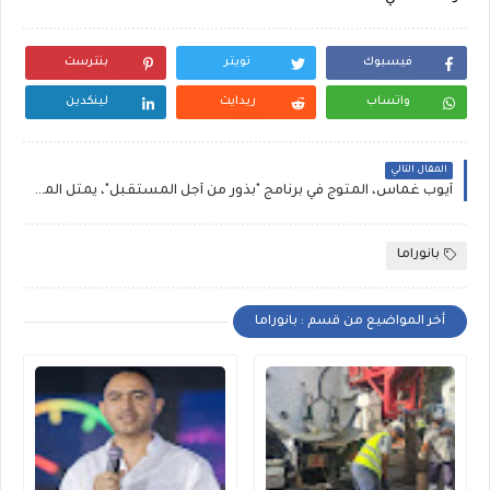
فيسبوك
تويتر
بنترست
واتساب
ريدايت
لينكدين
المقال التالي
أيوب غماس، المتوج في برنامج "بذور من أجل المستقبل"، يمثل المغرب بافتخار في "جولة هواوي للاستكشاف الرقمي" بالصين
بانوراما
أخر المواضيع من قسم : بانوراما