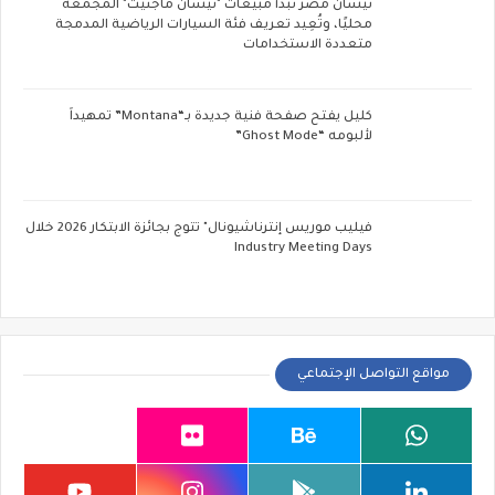
نيسان مصر تبدأ مبيعات "نيسان ماجنيت" المجمعة
محليًا، وتُعِيد تعريف فئة السيارات الرياضية المدمجة
متعددة الاستخدامات
كليل يفتح صفحة فنية جديدة بـ“Montana” تمهيداً
لألبومه “Ghost Mode”
فيليب موريس إنترناشيونال" تتوج بجائزة الابتكار 2026 خلال
Industry Meeting Days
مواقع التواصل الإجتماعي