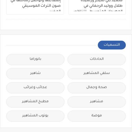
سعيد بني شيكر ورشيدة
إشعاعها وتواصل رسالتها في
طلال ووليد الرحماني في
صون التراث الموسيقي
المهرجان المتوسطي للناظور
المغربي
التسميات
الحادكات
بانوراما
سلفي المشاهير
شاهير
صحة وجمال
عجائب وغرائب
مشاهير
مطبخ المشاهير
موضة
يوتوب المشاهير