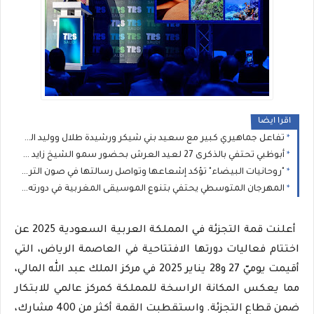
اقرا ايضا
تفاعل جماهيري كبير مع سعيد بني شيكر ورشيدة طلال ووليد الرحماني في المهرجان المتوسطي للناظور
أبوظبي تحتفي بالذكرى 27 لعيد العرش بحضور سمو الشيخ زايد بن محمد بن زايد وسمو الشيخ نهيان بن مبارك
"روحانيات البيضاء" تؤكد إشعاعها وتواصل رسالتها في صون التراث الموسيقي المغربي
المهرجان المتوسطي يحتفي بتنوع الموسيقى المغربية في دورته الثانية عشرة
أعلنت قمة التجزئة في المملكة العربية السعودية 2025 عن
اختتام فعاليات دورتها الافتتاحية في العاصمة الرياض، التي
أقيمت يوميّ 27 و28 يناير 2025 في مركز الملك عبد الله المالي،
مما يعكس المكانة الراسخة للمملكة كمركز عالمي للابتكار
ضمن قطاع التجزئة. واستقطبت القمة أكثر من 400 مشارك،