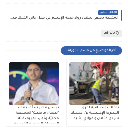
المقال السابق
المملكة تحتفي بجهود رواد خدمة الإسلام في حفل جائزة الملك فيصل 2025
بانوراما
أخر المواضيع من قسم : بانوراما
تدخلات استباقية لفرق
نيسان مصر تبدأ مبيعات
المديرية الإقليمية بن امسيك،
"نيسان ماجنيت" المجمعة
سيدي عثمان و مولاي رشيد
محليًا، وتُعِيد تعريف فئة
السيارات الرياضية المدمجة