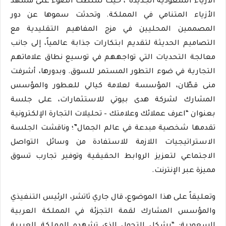
الأزياء السعودية الجديدة”، حيث سلطت الضوء على مشهد
الأزياء المتنامي في المملكة. وتحدثت سموها عن دور
المصممين المحليين في مزج المفاهيم التقليدية مع
التصاميم الحديثة لتقديم ابتكارات جذابة عالمياً، إلى جانب
معالجة التحديات التي تواجههم في توسيع نطاق علاماتهم
التجارية في ضوء التطور المستمر للسوق. وبدورها، أشرفت
منى قطّان، المؤسسة لعلامة كيالي للعطور والمؤسس
المشارك لشركة هدى بيوتي للاستثمارات، على جلسة
بعنوان “اعرف عملائك وعلامتك – تحليلات التجارة الإلكترونية
تقدمها شخصية مبدعة في عالم الجمال”؛ وناقشت الجلسة
الاستراتيجيات اللازمة للاستفادة من وسائل التواصل
الاجتماعي لتعزيز الروابط الحقيقية وتوفير تجارب تسوق
مميزة عبر الإنترنت.
وتعليقاً على هذا الموضوع، قال جاري ثاتشر، الرئيس التنفيذي
والمؤسس المشارك لقمة التجزئة في المملكة العربية