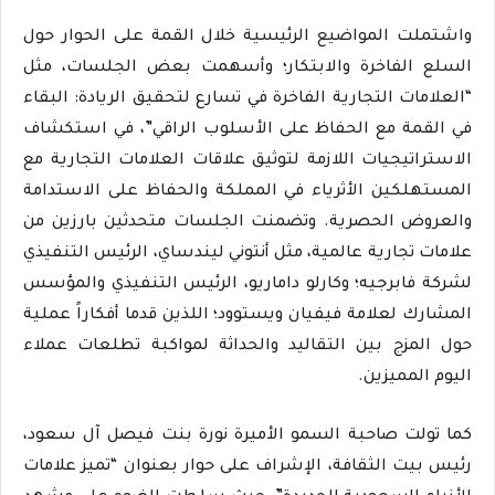
واشتملت المواضيع الرئيسية خلال القمة على الحوار حول
السلع الفاخرة والابتكار؛ وأسهمت بعض الجلسات، مثل
“العلامات التجارية الفاخرة في تسارع لتحقيق الريادة: البقاء
في القمة مع الحفاظ على الأسلوب الراقي”، في استكشاف
الاستراتيجيات اللازمة لتوثيق علاقات العلامات التجارية مع
المستهلكين الأثرياء في المملكة والحفاظ على الاستدامة
والعروض الحصرية. وتضمنت الجلسات متحدثين بارزين من
علامات تجارية عالمية، مثل أنتوني ليندساي، الرئيس التنفيذي
لشركة فابرجيه؛ وكارلو داماريو، الرئيس التنفيذي والمؤسس
المشارك لعلامة فيفيان ويستوود؛ اللذين قدما أفكاراً عملية
حول المزج بين التقاليد والحداثة لمواكبة تطلعات عملاء
اليوم المميزين.
كما تولت صاحبة السمو الأميرة نورة بنت فيصل آل سعود،
رئيس بيت الثقافة، الإشراف على حوار بعنوان “تميز علامات