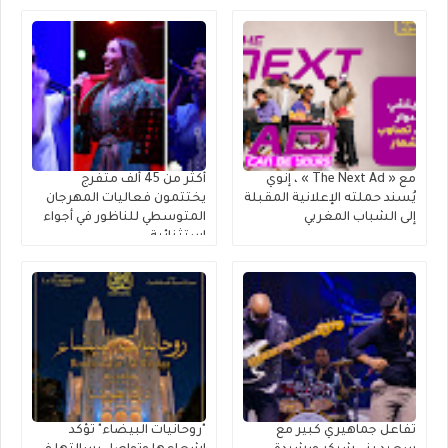
متعددة الاستخدامات
مع « The Next Ad » ، إنوي
أكثر من 45 ألف متفرج
يُسند حملته الإعلانية المقبلة
يختتمون فعاليات المهرجان
إلى الشباب المغربي
المتوسطي للناظور في أجواء
استثنائية
تفاعل جماهيري كبير مع
"روحانيات البيضاء" تؤكد