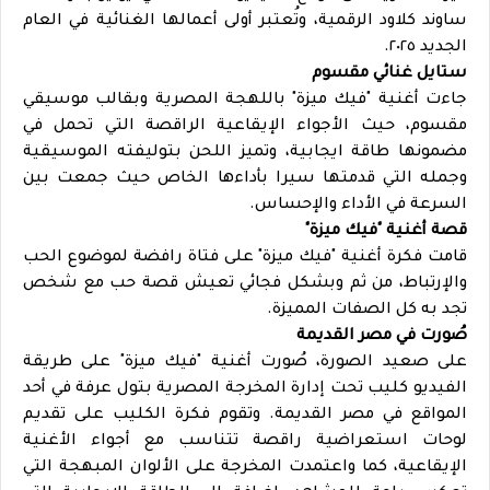
ساوند كلاود الرقمية، وتُعتبر أولى أعمالها الغنائية في العام
الجديد ٢٠٢٥.
ستايل غنائي مقسوم
جاءت أغنية "فيك ميزة" باللهجة المصرية وبقالب موسيقي
مقسوم، حيث الأجواء الإيقاعية الراقصة التي تحمل في
مضمونها طاقة ايجابية، وتميز اللحن بتوليفته الموسيقية
وجمله التي قدمتها سيرا بأداءها الخاص حيث جمعت بين
السرعة في الأداء والإحساس.
قصة أغنية "فيك ميزة"
قامت فكرة أغنية "فيك ميزة" على فتاة رافضة لموضوع الحب
والإرتباط، من ثم وبشكل فجائي تعيش قصة حب مع شخص
تجد به كل الصفات المميزة.
صُورت في مصر القديمة
على صعيد الصورة، صُورت أغنية "فيك ميزة" على طريقة
الفيديو كليب تحت إدارة المخرجة المصرية بتول عرفة في أحد
المواقع في مصر القديمة. وتقوم فكرة الكليب على تقديم
لوحات استعراضية راقصة تتناسب مع أجواء الأغنية
الإيقاعية، كما واعتمدت المخرجة على الألوان المبهجة التي