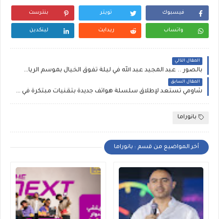
فيسبوك
تويتر
بنترست
واتساب
ريدايت
لينكدين
المقال التالي
بالصور .. عبد المجيد عبد الله في ليلة تفوق الخيال بموسم الرياض يؤكد انه حاله غنائية متفردة ويوجه رسالة للمستشار تركي آل الشيخ ويجيب عن لحن محمد عبده
المقال السابق
شاومي تستعد لإطلاق سلسلة هواتف جديدة بتقنيات مبتكرة في المغرب
بانوراما
أخر المواضيع من قسم : بانوراما