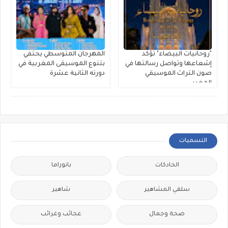
"روحانيات البيضاء" تؤكد
المهرجان المتوسطي يحتفي
إشعاعها وتواصل رسالتها في
بتنوع الموسيقى المغربية في
صون التراث الموسيقي
دورته الثانية عشرة
المغربي
التسميات
الحادكات
بانوراما
سلفي المشاهير
شاهير
صحة وجمال
عجائب وغرائب