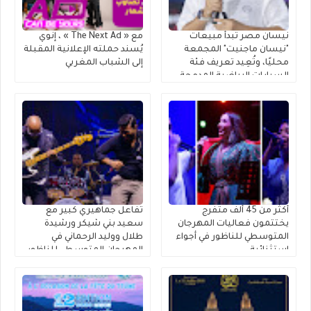
نيسان مصر تبدأ مبيعات
مع « The Next Ad » ، إنوي
"نيسان ماجنيت" المجمعة
يُسند حملته الإعلانية المقبلة
محليًا، وتُعِيد تعريف فئة
إلى الشباب المغربي
السيارات الرياضية المدمجة
متعددة الاستخدامات
أكثر من 45 ألف متفرج
تفاعل جماهيري كبير مع
يختتمون فعاليات المهرجان
سعيد بني شيكر ورشيدة
المتوسطي للناظور في أجواء
طلال ووليد الرحماني في
استثنائية
المهرجان المتوسطي للناظور