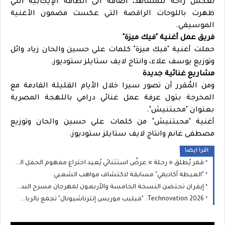
تعكس راحة للمشاهد، اضافة الى الطاقة الإيجابية التي
ظهرت باللوحات الراقصة التي عكست مضمون الأغنية
الموسيقي.
فريق عمل أغنية "فيك ميزة"
حملت أغنية "فيك ميزة" كلمات علي حسين والحان زياد وائل
وتوزيع يوسف علاء، وانتاج لايف ستايلز ستوديوز.
مشاريع غنائية جديدة
ومن المُقرر أن تصور سيرا خلال الأيام القليلة القادمة مع
المخرجة بتول عرفة عمل غنائي درامي باللهجة المصرية
بعنوان "محبتنيش".
أغنية "محبتنيش" من كلمات علي حسين والحان وتوزيع
مصطفى غانم وانتاج لايف ستايلز ستوديوز.
اقرا ايضا
قمر يُطلق « رحلة » عرضٌ استثنائي يُعيد اختراع مفهوم الحفل الموسيقي
"العيطة أكاديمي" مسابقة لاكتشاف مواهب الشعبي
إيفران تحتضن النسخة الخامسة والأربعون لمهرجان مسرح البدوي تحت شعار: “الفن في خدمة التنمية”
2026 Technovation: "فيليب موريس إنترناشيونال" تجمع بالرباط خبراء دوليين لتسريع الحوار حول الابتكار والعلم والصحة العامة