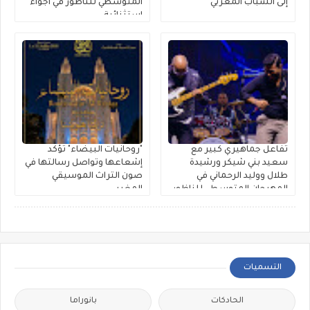
إلى الشباب المغربي
المتوسطي للناظور في أجواء
استثنائية
تفاعل جماهيري كبير مع
"روحانيات البيضاء" تؤكد
سعيد بني شيكر ورشيدة
إشعاعها وتواصل رسالتها في
طلال ووليد الرحماني في
صون التراث الموسيقي
المهرجان المتوسطي للناظور
المغربي
التسميات
الحادكات
بانوراما