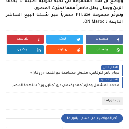
وأوضح أن هذه المجموعة هي تحية لحرفية أصيلة لا يحدها
الزمن وجمال يظل حاضراً مهما تغيّرت العصور.
وتتوفّر مجموعة PTLuxe حصرياً عبر شبكة البيع المباشر
التابعة لـ QN Maroc.
فيسبوك
تويتر
بنترست
واتساب
ريدايت
لينكدين
المقال التالي
نجاح باهر للرفاعي: مليوني مشاهدة مع أغنية «روقان»
المقال السابق
محمد المشعل وحازم أحمد يقدمان ديو "جناين ورد" باللهجة المصرية
بانوراما
أخر المواضيع من قسم : بانوراما