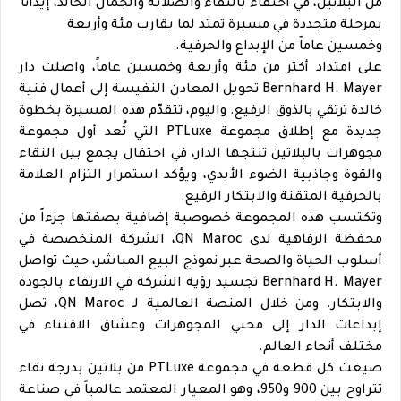
من البلاتين، في احتفاء بالنقاء والصلابة والجمال الخالد، إيذاناً
بمرحلة متجددة في مسيرة تمتد لما يقارب مئة وأربعة
وخمسين عاماً من الإبداع والحرفية.
على امتداد أكثر من مئة وأربعة وخمسين عاماً، واصلت دار
Bernhard H. Mayer تحويل المعادن النفيسة إلى أعمال فنية
خالدة ترتقي بالذوق الرفيع. واليوم، تتقدّم هذه المسيرة بخطوة
جديدة مع إطلاق مجموعة PTLuxe التي تُعد أول مجموعة
مجوهرات بالبلاتين تنتجها الدار، في احتفال يجمع بين النقاء
والقوة وجاذبية الضوء الأبدي، ويؤكد استمرار التزام العلامة
بالحرفية المتقنة والابتكار الرفيع.
وتكتسب هذه المجموعة خصوصية إضافية بصفتها جزءاً من
محفظة الرفاهية لدى QN Maroc، الشركة المتخصصة في
أسلوب الحياة والصحة عبر نموذج البيع المباشر، حيث تواصل
Bernhard H. Mayer تجسيد رؤية الشركة في الارتقاء بالجودة
والابتكار. ومن خلال المنصة العالمية لـ QN Maroc، تصل
إبداعات الدار إلى محبي المجوهرات وعشاق الاقتناء في
مختلف أنحاء العالم.
صيغت كل قطعة في مجموعة PTLuxe من بلاتين بدرجة نقاء
تتراوح بين 900 و950، وهو المعيار المعتمد عالمياً في صناعة