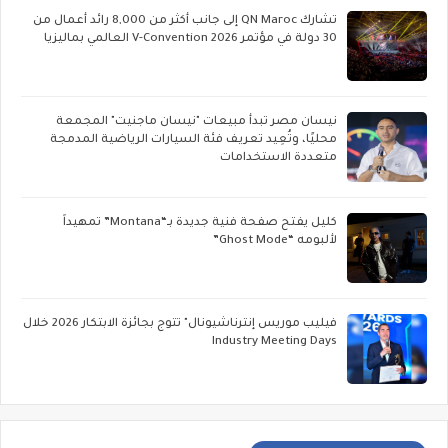
تشارك QN Maroc إلى جانب أكثر من 8,000 رائد أعمال من
30 دولة في مؤتمر V-Convention 2026 العالمي بماليزيا
نيسان مصر تبدأ مبيعات "نيسان ماجنيت" المجمعة
محليًا، وتُعِيد تعريف فئة السيارات الرياضية المدمجة
متعددة الاستخدامات
كليل يفتح صفحة فنية جديدة بـ“Montana” تمهيداً
لألبومه “Ghost Mode”
فيليب موريس إنترناشيونال" تتوج بجائزة الابتكار 2026 خلال
Industry Meeting Days