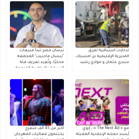
تدخلات استباقية لفرق
نيسان مصر تبدأ مبيعات
المديرية الإقليمية بن امسيك،
"نيسان ماجنيت" المجمعة
سيدي عثمان و مولاي رشيد
محليًا، وتُعِيد تعريف فئة
السيارات الرياضية المدمجة
متعددة الاستخدامات
مع « The Next Ad » ، إنوي
أكثر من 45 ألف متفرج
يُسند حملته الإعلانية المقبلة
يختتمون فعاليات المهرجان