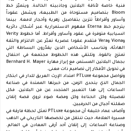
فنية خاصة لأناقة البلاتين وجاذبيته الخالدة. ويتميّز خط
Bloom بتصاميم مستوحاة من الطبيعة، ويشمل عقوداً
وأساور وأقراطاً تتزين بتفاصيل زهرية وأحجار لامعة. بينما
يترجم خط Eterna مفهوم الاستمرارية عبر أشكال دائرية
انسيابية متوفرة في عقود وأساور وأقراط. أما خطوط Verity
وViona وVera فتقدم عقودا عصرية تعبّر عن الالتزام والثقة
الهادئة، وتناسب الأشخاص الذين يقدّرون البساطة التي
تمتزج بالقوة. وتلتقي هذه الخطوط مجتمعة في احتفال
بجمال البلاتين المستمر، مع إبراز مهارة Bernhard H. Mayer
في تحويل الأفكار إلى تصاميم ذات معنى.
وتواصل مجموعة PTLuxe امتداد الإرث العريق للدار في ابتكار
الجمال الذي يتحدى الزمن، من خبرتها الممتدة في صناعة
الساعات إلى هذا التعبير المتجدد عن فن البلاتين. فكل
تفصيلة وكل انحناءة وكل ومضة ضوء تروي قصة إتقان
صقلته أجيال من الحرفيين.
وأضاف عماد خليفة أن مجموعة PTLuxe تمثل لحظة فارقة في
مسيرة العلامة، حيث تنتقل من تخصصها التاريخي في الذهب
وصناعة الساعات إلى إتقان أحد أرقى المعادن في العالم.