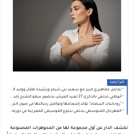
اقرا ايضا
تفاعل جماهيري كبير مع سعيد بني شيكر ورشيدة طلال ووليد الرحماني في المهرجان المتوسطي للناظور
أبوظبي تحتفي بالذكرى 27 لعيد العرش بحضور سمو الشيخ زايد بن محمد بن زايد وسمو الشيخ نهيان بن مبارك
"روحانيات البيضاء" تؤكد إشعاعها وتواصل رسالتها في صون التراث الموسيقي المغربي
المهرجان المتوسطي يحتفي بتنوع الموسيقى المغربية في دورته الثانية عشرة
تكشف الدار عن أول مجموعة لها من المجوهرات المصنوعة