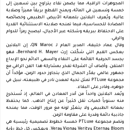
المجوهرات الراقية، مما يضمن نقاء يتراوح بين تسعين إلى
خمسة وتسعين في المائة، ويمنح القطع بريقاً مميزاً وصلابة
عالية. ويُعرف البلاتين بلمعانه الأبيض الطبيعي وخصائصه
المضادة للحساسية، فيما تمنحه صلابته الاستثنائية القدرة
على الاحتفاظ ببريقه وشكله عبر الأجيال، ليصبح رمزاً للدوام
والرقي.
وقال عماد خليفة، المدير العام لـ QN Maroc، إن البلاتين
يعكس القيم التي شكّلت إرث Bernhard H. Mayer، فهو
يجسد الحرفية القائمة على النقاء والسعي الدائم نحو الإبداع
المتقن. وأضاف أن الشركة تفخر بمشاركة هذا الفن الراقي مع
جمهور عالمي يقدّر الجمال الذي يتجاوز حدود الزمن، مؤكداً أن
مجموعة PTLuxe تمثل تحية لمعدن نادر في طبيعته، نبيل في
جوهره، وقادر على البقاء.
ويُعد البلاتين واحداً من أندر المعادن في العالم، إذ تُستخرج
منه سنوياً كميات تقل كثيراً عن إنتاج الذهب. كما يحتفظ
بمعانه الطبيعي ولا يتغيّر لونه مع مرور الوقت، مما يمنحه
جاذبية دائمة وقدرة على مقاومة الزمن.
وتضم مجموعة PTLuxe خمسة خطوط تصميمية رئيسية هي
Bloom وEterna وVerity وViona وVera. ويعكس كل خط رؤية