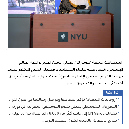
استضافَتْ جامعةُ "نيويورك"، معالي الأمين العام لرابطة العالم
الإسلامي، رئيسَ هيئة علماء المسلمين، فضيلةَ الشيخ الدكتور محمد
بن عبد الكريم العيسى لإلقاء محاضرةٍ أعقَبَها حوارٌ شاملٌ مع نُخبةٍ من
أكاديميّي الجامعة والمدعُوين للقاء.
اقرا ايضا
"روحانيات البيضاء" تؤكد إشعاعها وتواصل رسالتها في صون التراث الموسيقي المغربي
المهرجان المتوسطي يحتفي بتنوع الموسيقى المغربية في دورته الثانية عشرة
تشارك QN Maroc إلى جانب أكثر من 8,000 رائد أعمال من 30 دولة في مؤتمر V-Convention 2026 العالمي بماليزيا
تتويج"لا عفاك" بالجائزة الكبرى للفيلم التربوي