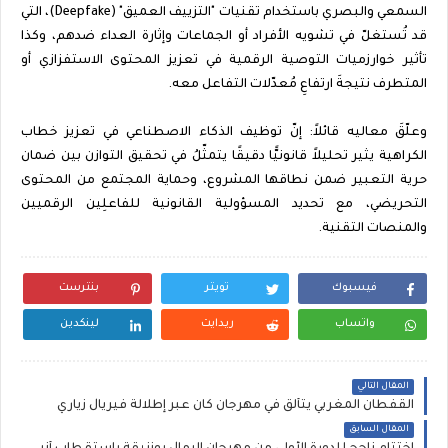
السمعي والبصري باستخدام تقنيات "التزييف العميق" (Deepfake)، التي
قد تُستغلّ في تشويه الأفراد أو الجماعات وإثارة العداء ضدهم، وكذا
تأثير خوارزميات التوصية الرقمية في تعزيز المحتوى الاستفزازي أو
المتطرف نتيجةَ ارتفاعِ مُعدّلات التفاعل معه.
وعلّقَ معاليه قائلاً: إنّ توظيف الذكاء الاصطناعي في تعزيز خطاب
الكراهية يثير تحليلاً قانونيًّا دقيقًا يتمثّلُ في تحقيق التوازن بين ضمان
حرية التعبير ضمن نطاقها المشروع، وحماية المجتمع من المحتوى
التحريضي، مع تحديد المسؤولية القانونية للفاعلِين الرقميين
والمنصات التقنية.
فيسبوك
تويتر
بنترست
واتساب
ريدايت
لينكدين
المقال التالي
القفطان المغربي يتألق في مهرجان كان عبر إطلالة فيريال زياري
المقال السابق