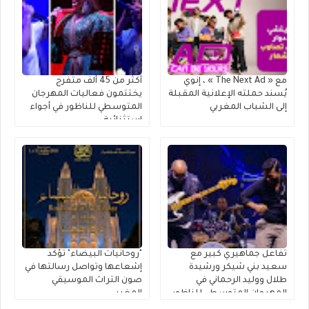
مع « The Next Ad » ، إنوي
أكثر من 45 ألف متفرج
يُسند حملته الإعلانية المقبلة
يختتمون فعاليات المهرجان
إلى الشباب المغربي
المتوسطي للناظور في أجواء
استثنائية
تفاعل جماهيري كبير مع
"روحانيات البيضاء" تؤكد
سعيد بني شيكر ورشيدة
إشعاعها وتواصل رسالتها في
طلال ووليد الرحماني في
صون التراث الموسيقي
المهرجان المتوسطي للناظور
المغربي