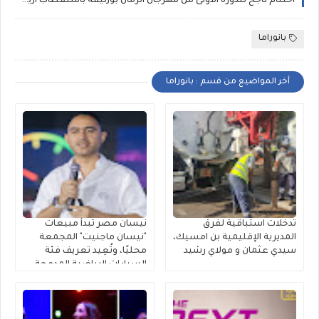
اختتام ناجح للدورة الأولى من مهرجان الرمال بوزنيقة باستقطاب أزيد من 80 ألف متفرج خلال يومين
بانوراما
أخر المواضيع من قسم : بانوراما
تدخلات استباقية لفرق
نيسان مصر تبدأ مبيعات
المديرية الإقليمية بن امسيك،
"نيسان ماجنيت" المجمعة
سيدي عثمان و مولاي رشيد
محليًا، وتُعِيد تعريف فئة
السيارات الرياضية المدمجة
متعددة الاستخدامات