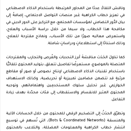
‏وناقش اللقاءُ عددًا من المحاور المرتبطة باستخدام الذكاء الاصطناعي
في تعزيز خطاب الكراهية عَبر منصات التواصل الاجتماعي، إضافةً إلى
بيان الدَّور التضامني لمؤسسات المجتمع، مع التركيز على الدور الديني في
مكافحة هذا الخطاب، ولا سيما من خلال دراسة الأسباب والعلاج،
واستعرض معاليه صورًا من تلك الأسباب، ونماذج مقترحة للعلاج،
وذلك استنادًا إلى استطلاعاتٍ ودراساتٍ شاملة.
‏كما تناولَ الحَدَث مناقشةَ أبرز التحديات والفُرص والتجارب والمقترحات
المتصلة بالموضوع، مستعرضًا تفاصيل تتعلق، بتوليد المحتوى تلقائيًّا
باستخدام تقنيات الذكاء الاصطناعي لإنتاج نصوص أو صور أو مقاطع
مرئيةٍ قد تتضمن مضامين تمييزية أو تحريضية، وكذلك الاستهداف
الخوارزمي عَبر تحليل سلوك المستخدمِين واهتماماتهم، وتوجيه
المحتوى المثير للانقسام والاستقطاب إلى فئات محدّدة بهدف زيادة
التفاعل.
وتطرّق الحدَثُ إلى التضخيم الرقمي للمحتوى من خلال الحسابات الآلية
والمنسقة (Bots & Coordinated Networks)، التي تُسهم في توسيع
انتشار خطاب الكراهية والمعلومات المضللة، والتلاعب بالمحتوى